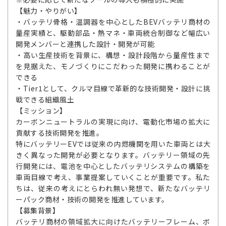
【魅力・やりがい】
・バッテリ骨格・温調器を中心としたBEVバッテリ商材の
量産実績と、駆動部品・熱マネ・車両統合制御など幅広い
開発メンバーと連携した設計・開発が可能
・高い生産技術を背景に、構想・設計段階から量産性まで
を見据えた、モノづくりにこだわった開発に携わることが
できる
・Tier1として、クルマ目線で革新的な技術開発・設計に挑
戦できる組織風土
【ミッション】
カーボンニュートラルの実現に向け、電動化市場の拡大に
貢献する技術開発を推進。
特にバッテリーEVでは従来の内燃機関を用いた車両とは大
きく異なった開発が必要となります。バッテリー領域の先
行開発には、電池を中心としたバッテリシステムの構築を
車両目線で考え、事業提案していくことが重要です。私た
ちは、従来の考えにとらわれ無い発想で、新たなバッテリ
ーパック商材・技術の開発を推進しています。
【募集背景】
バッテリ商材の領域拡大に向けたバッテリーフレーム、ボ