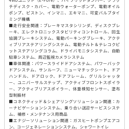
チディスク・カバー、電動ウォーターポンプ、電動オイル
ポンプ、ピストン、インマニ、エキマニ、可変バルブタイ
ミング機構
■走行安全関連：ブレーキマスタシリンダ、ディスクブレ
ーキ、エレクトロニックスタビリティコントロール、回生
協調ブレーキシステム、電動パーキングブレーキ、アクテ
ィブリアステアリングシステム、電動チルト＆テレコクピ
ットステアリングコラム、ドライバモニタシステム、自動
駐車システム、周辺監視カメラシステム
■車体関連：パワースライドドアシステム、パワーバック
ドアシステム、サンルーフ、ニューマチックシート、ドア
ハンドル、ドアロック、ドアフレーム、グリルシャッタ
ー、ユニバーサルステップ、アクティブフロントスポイラ
ー、アクティブリアスポイラー、体重検知センサー、塗布
型制振材
■コネクティッド＆シェアリングソリューション関連：カ
ーナビゲーションシステム、乗り合い送迎サービスシステ
ム、補修・メンテナンス用商品
■エナジーソリューション関連：ガスヒートポンプエアコ
ン、コージェネレーションシステム、シャワートイレ