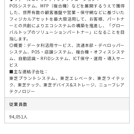
POSシステム、MFP（複合機）などを展開するうえで獲得
した、世界有数の顧客基盤や営業・保守網などに基づいた
フィジカルアセットを最大限活用して、お客様、パートナ
ーとの共創によりエコシステムの構築を推進し、「グロー
バルトップのソリューションパートナー」になることを目
指します。
◎概要：データ利活用サービス、流通本部・デベロッパー
システム、POS・店舗システム、複合機・オフィスシステ
ム、自動認識・RFIDシステム、ICT保守・運用・導入サー
ビス
■主な連結子会社：
東芝プラントシステム、東芝エレベータ、東芝ライテッ
ク、東芝テック、東芝デバイス&ストレージ、ニューフレア
テクノロジー
従業員数
94,051人