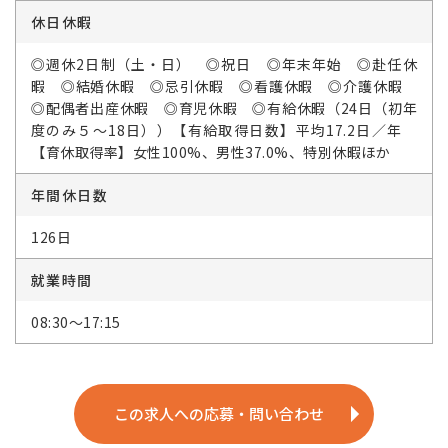
休日休暇
◎週休2日制（土・日） ◎祝日 ◎年末年始 ◎赴任休
暇 ◎結婚休暇 ◎忌引休暇 ◎看護休暇 ◎介護休暇
◎配偶者出産休暇 ◎育児休暇 ◎有給休暇（24日（初年
度のみ５～18日））【有給取得日数】平均17.2日／年
【育休取得率】女性100%、男性37.0%、特別休暇ほか
年間休日数
126日
就業時間
08:30～17:15
この求人への応募・問い合わせ