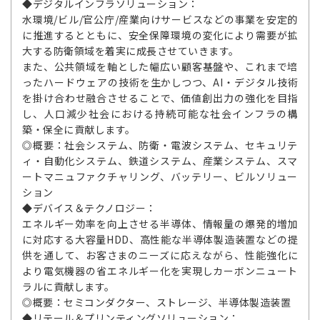
◆デジタルインフラソリューション：
水環境/ビル/官公庁/産業向けサービスなどの事業を安定的
に推進するとともに、安全保障環境の変化により需要が拡
大する防衛領域を着実に成長させていきます。
また、公共領域を軸とした幅広い顧客基盤や、これまで培
ったハードウェアの技術を生かしつつ、AI・デジタル技術
を掛け合わせ融合させることで、価値創出力の強化を目指
し、人口減少社会における持続可能な社会インフラの構
築・保全に貢献します。
◎概要：社会システム、防衛・電波システム、セキュリテ
ィ・自動化システム、鉄道システム、産業システム、スマ
ートマニュファクチャリング、バッテリー、ビルソリュー
ション
◆デバイス＆テクノロジー：
エネルギー効率を向上させる半導体、情報量の爆発的増加
に対応する大容量HDD、高性能な半導体製造装置などの提
供を通して、お客さまのニーズに応えながら、性能強化に
より電気機器の省エネルギー化を実現しカーボンニュート
ラルに貢献します。
◎概要：セミコンダクター、ストレージ、半導体製造装置
◆リテール＆プリンティングソリューション：