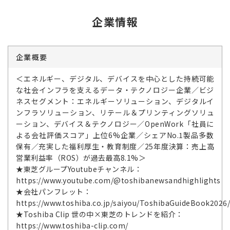
企業情報
企業概要
＜エネルギー、デジタル、デバイスを中心とした持続可能
な社会インフラを支えるデータ・テクノロジー企業／ビジ
ネスセグメント：エネルギーソリューション、デジタルイ
ンフラソリューション、リテール＆プリンティングソリュ
ーション、デバイス＆テクノロジー／OpenWork「社員に
よる会社評価スコア」上位6%企業／シェアNo.1製品多数
保有／充実した福利厚生・教育制度／25年度決算：売上高
営業利益率（ROS）が過去最高8.1%＞
★東芝グループYoutubeチャンネル：
https://www.youtube.com/@toshibanewsandhighlights
★会社パンフレット：
https://www.toshiba.co.jp/saiyou/ToshibaGuideBook2026
★Toshiba Clip 世の中×東芝のトレンドを紹介：
https://www.toshiba-clip.com/