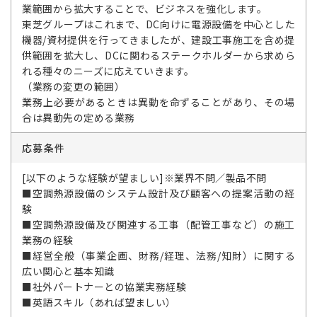
業範囲から拡大することで、ビジネスを強化します。
東芝グループはこれまで、DC向けに電源設備を中心とした
機器/資材提供を行ってきましたが、建設工事施工を含め提
供範囲を拡大し、DCに関わるステークホルダーから求めら
れる種々のニーズに応えていきます。
（業務の変更の範囲）
業務上必要があるときは異動を命ずることがあり、その場
合は異動先の定める業務
応募条件
[以下のような経験が望ましい]※業界不問／製品不問
■空調熱源設備のシステム設計及び顧客への提案活動の経
験
■空調熱源設備及び関連する工事（配管工事など）の施工
業務の経験
■経営全般（事業企画、財務/経理、法務/知財）に関する
広い関心と基本知識
■社外パートナーとの協業実務経験
■英語スキル（あれば望ましい）