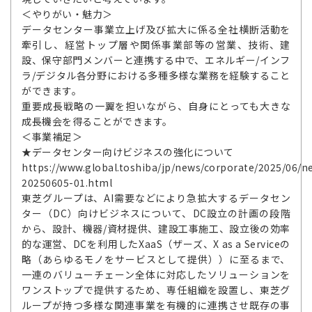
＜やりがい・魅力＞
データセンター事業立上げ及び拡大に係る全社横断活動を
牽引し、経営トップ層や関係事業部等の営業、技術、建
設、保守部門メンバーと連携する中で、エネルギー/インフ
ラ/デジタル各分野における多種多様な業務を経験すること
ができます。
重要成長戦略の一翼を担いながら、自身にとっても大きな
成長機会を得ることができます。
＜事業補足＞
★データセンター向けビジネスの強化について
https://www.global.toshiba/jp/news/corporate/2025/06/n
20250605-01.html
東芝グループは、AI需要などにより急拡大するデータセン
ター（DC）向けビジネスについて、DC設立の計画の段階
から、設計、機器/資材提供、建設工事施工、設立後の効率
的な運営、DCを利用したXaaS（ザーズ、X as a Serviceの
略（あらゆるモノをサービスとして提供））に至るまで、
一連のバリューチェーン全体に対応したソリューションを
ワンストップで提供するため、専任組織を設置し、東芝グ
ループが持つ多様な関連事業を有機的に連携させ既存の事