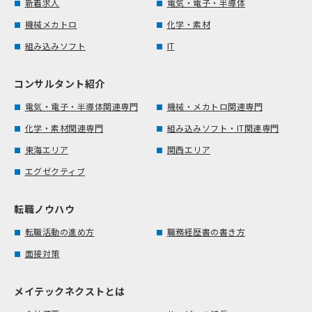
新着求人
電気・電子・半導体
機械メカトロ
化学・素材
組み込みソフト
IT
コンサルタント紹介
電気・電子・半導体関連専門
機械・メカトロ関連専門
化学・素材関連専門
組み込みソフト・IT関連専門
東海エリア
関西エリア
エグゼクティブ
転職ノウハウ
転職活動の進め方
職務経歴書の書き方
面接対策
メイテックネクストとは