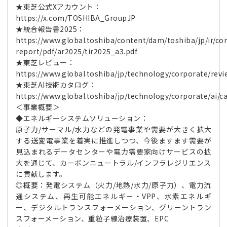
★東芝公式Xアカウント：
https://x.com/TOSHIBA_GroupJP
★統合報告書2025：
https://www.global.toshiba/content/dam/toshiba/jp/ir/cor
report/pdf/ar2025/tir2025_a3.pdf
★東芝レビュー：
https://www.global.toshiba/jp/technology/corporate/revi
★東芝AI技術カタログ：
https://www.global.toshiba/jp/technology/corporate/ai/c
＜事業概要＞
◆エネルギーシステムソリューション：
原子力/サーマル/水力などの発電事業や需要が大きく拡大
する送変電事業を着実に推進しつつ、今後ますます需要が
見込まれるデータセンターや電力需要家向けサービスの拡
大を通じて、カーボンニュートラル/インフラレジリエンス
に貢献します。
◎概要：発電システム（火力/地熱/水力/原子力）、電力流
通システム、再生可能エネルギー・VPP、水素エネルギ
ー、デジタルトランスフォーメーション、グリーントラン
スフォーメーション、重粒子線治療装置、EPC