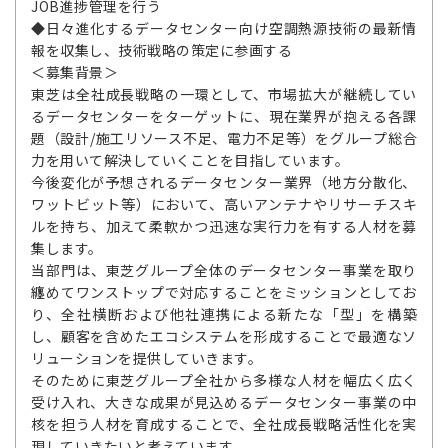
JOB進捗管理を行う
◆日々進化するデータセンター向け空調熱源技術の最新情
報を収集し、技術戦略の策定に参画する
＜募集背景＞
東芝は全社成長戦略の一環として、市場拡大が継続してい
るデータセンターをターゲットに、現在業界が抱える各課
題（設計/施工リソース不足、電力不足等）をグループ総合
力を用いて解決していくことを目指しています。
今後変化が予想されるデータセンター業界（地方分散化、
ワットビット等）において、高いアンテナやリサーチスキ
ルを持ち、加えて柔軟かつ迅速な実行力を有する人材を募
集します。
当部門は、東芝グループ全体のデータセンター事業を取り
纏めてワンストップで対応することをミッションとしてお
り、全社横断および他社連携による新たな「型」を構築
し、顧客を含めたエコシステムを形成することで最適なソ
リューションを提供していきます。
そのために東芝グループ全社から多様な人材を幅広く広く
受け入れ、大きな成果が見込めるデータセンター事業の中
核を担う人材を育成することで、全社成長戦略活性化を実
現していきたいと考えています。