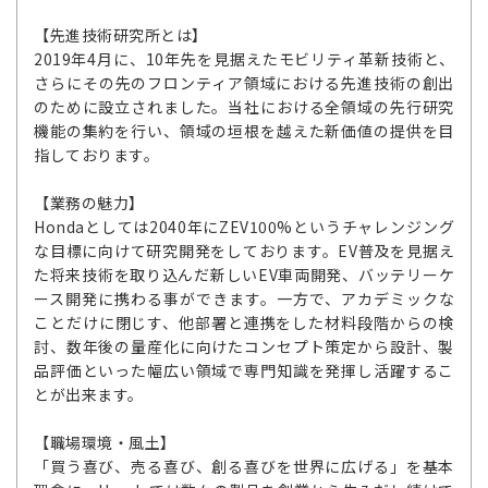
【先進技術研究所とは】
2019年4月に、10年先を見据えたモビリティ革新技術と、
さらにその先のフロンティア領域における先進技術の創出
のために設立されました。当社における全領域の先行研究
機能の集約を行い、領域の垣根を越えた新価値の提供を目
指しております。
【業務の魅力】
Hondaとしては2040年にZEV100%というチャレンジング
な目標に向けて研究開発をしております。EV普及を見据え
た将来技術を取り込んだ新しいEV車両開発、バッテリーケ
ース開発に携わる事ができます。一方で、アカデミックな
ことだけに閉じす、他部署と連携をした材料段階からの検
討、数年後の量産化に向けたコンセプト策定から設計、製
品評価といった幅広い領域で専門知識を発揮し活躍するこ
とが出来ます。
【職場環境・風土】
「買う喜び、売る喜び、創る喜びを世界に広げる」を基本