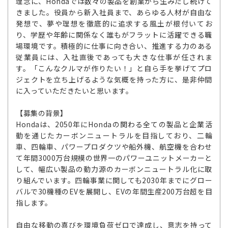
理念に、Hondaでは数々の製品を創業から生みだし続けて
きました。役員から新入社員まで、あらゆる人材が自由な
発想で、夢や理想を徹底的に追求する風土が根付いてお
り、学歴や年齢に関係なく誰もがフラットに活躍できる職
場環境です。積極的に仕事に向き合い、推進する力のある
従業員には、入社直後であっても大きな仕事が任されま
す。「こんなクルマが作りたい！」と自ら手を挙げてプロ
ジェクトを立ち上げるような気概を持った方に、是非仲間
に入っていただきたいと思います。
【募集の背景】
Hondaは、2050年にHondaの関わる全ての製品と企業活
動を通じたカーボンニュートラルを目指しており、二輪
車、四輪車、パワープロダクツや船外機、航空機を合わせ
て年間3000万台規模の世界一のパワーユニットメーカーと
して、幅広い製品の動力源のカーボンニュートラル化に取
り組んでいます。四輪事業に関しても2030年までにグロー
バルで30機種のEVを展開し、EVの年間生産200万台超を目
指します。
自由な移動の喜びを環境負荷ゼロで達成し、意志を持って