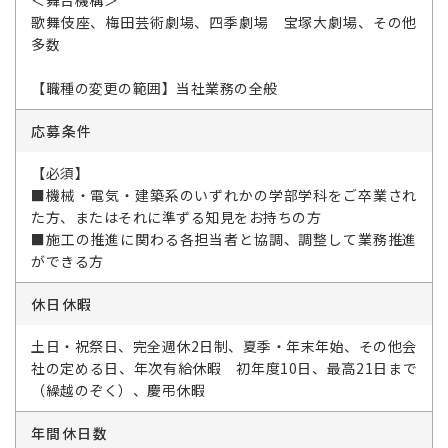
＜舞台機構＞
歌舞伎座、梅田芸術劇場、四季劇場 宝塚大劇場、その他
多数
【職種の変更の範囲】当社業務の全般
応募条件
【必須】
■機械・電気・建築系のいずれかの学部学科をご卒業され
た方、またはそれに準ずる知見をお持ちの方
■施工の推進に関わる各担当者と協調、調整して業務推進
ができる方
休日休暇
土日・祝祭日、完全週休2日制、夏季・年末年始、その他会
社の定める日、年次有給休暇 初年度10日、最高21日まで
（繰越のぞく）、慶弔休暇
年間休日数