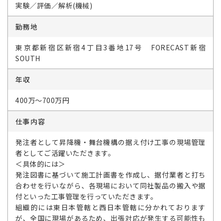
実験／評価／解析(機械)
勤務地
東京都新宿区新宿4丁目3番地17号 FORECAST新宿
SOUTH
年収
400万～700万円
仕事内容
発注者として昇降機・舞台機構の据え付け工事の現場管理
者としてご活躍いただきます。
＜具体的には＞
発注図書に基づいて施工計画書を作成し、据付業者と打ち
合わせを行いながら、各現場において同社製品の搬入や据
付といった工事管理を行っていただきます。
組織的には東日本管轄と西日本管轄に分かれております
が、全国に現場があるため、出張対応が発生する可能性も