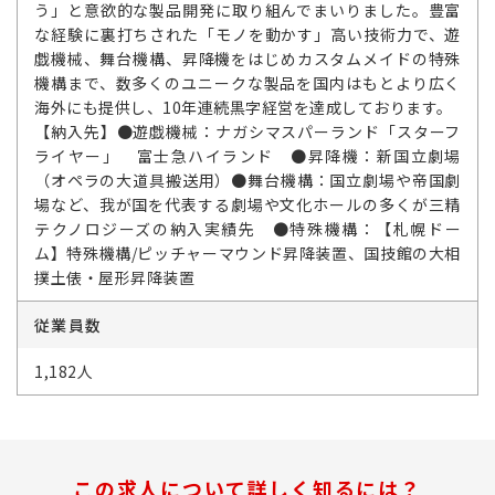
う」と意欲的な製品開発に取り組んでまいりました。豊富
な経験に裏打ちされた「モノを動かす」高い技術力で、遊
戯機械、舞台機構、昇降機をはじめカスタムメイドの特殊
機構まで、数多くのユニークな製品を国内はもとより広く
海外にも提供し、10年連続黒字経営を達成しております。
【納入先】●遊戯機械：ナガシマスパーランド「スターフ
ライヤー」 富士急ハイランド ●昇降機：新国立劇場
（オペラの大道具搬送用）●舞台機構：国立劇場や帝国劇
場など、我が国を代表する劇場や文化ホールの多くが三精
テクノロジーズの納入実績先 ●特殊機構：【札幌ドー
ム】特殊機構/ピッチャーマウンド昇降装置、国技館の大相
撲土俵・屋形昇降装置
従業員数
1,182人
この求人について詳しく知るには？