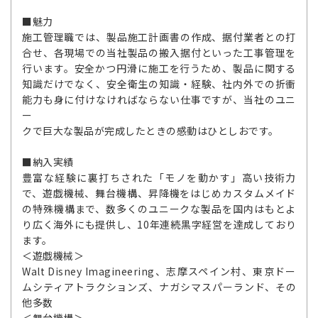
■魅力
施工管理職では、製品施工計画書の作成、据付業者との打
合せ、各現場での当社製品の搬入据付といった工事管理を
行います。安全かつ円滑に施工を行うため、製品に関する
知識だけでなく、安全衛生の知識・経験、社内外での折衝
能力も身に付けなければならない仕事ですが、当社のユニ
ー
クで巨大な製品が完成したときの感動はひとしおです。
■納入実績
豊富な経験に裏打ちされた「モノを動かす」高い技術力
で、遊戯機械、舞台機構、昇降機をはじめカスタムメイド
の特殊機構まで、数多くのユニークな製品を国内はもとよ
り広く海外にも提供し、10年連続黒字経営を達成しており
ます。
＜遊戯機械＞
Walt Disney Imagineering、志摩スペイン村、東京ドー
ムシティアトラクションズ、ナガシマスパーランド、その
他多数