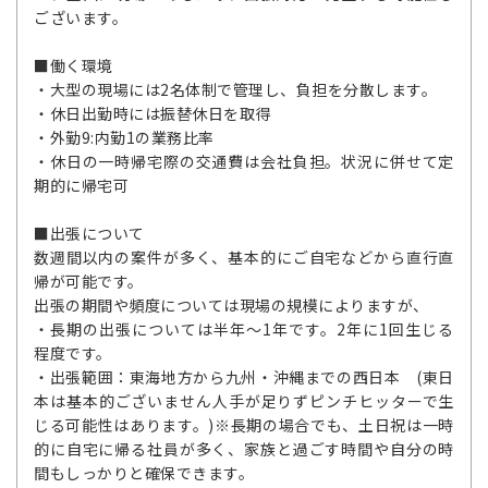
ございます。
■働く環境
・大型の現場には2名体制で管理し、負担を分散します。
・休日出勤時には振替休日を取得
・外勤9:内勤1の業務比率
・休日の一時帰宅際の交通費は会社負担。状況に併せて定
期的に帰宅可
■出張について
数週間以内の案件が多く、基本的にご自宅などから直行直
帰が可能です。
出張の期間や頻度については現場の規模によりますが、
・長期の出張については半年～1年です。2年に1回生じる
程度です。
・出張範囲：東海地方から九州・沖縄までの西日本 (東日
本は基本的ございません人手が足りずピンチヒッターで生
じる可能性はあります。)※長期の場合でも、土日祝は一時
的に自宅に帰る社員が多く、家族と過ごす時間や自分の時
間もしっかりと確保できます。