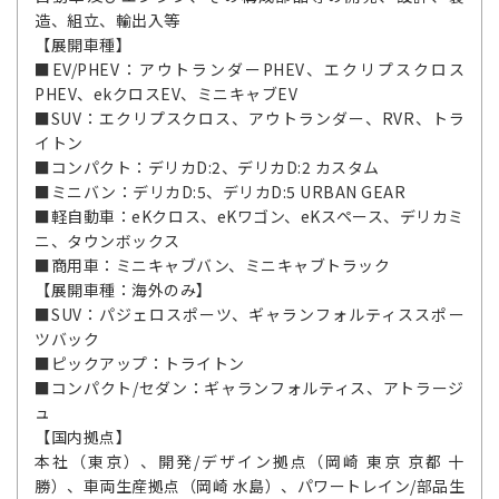
造、組立、輸出入等
【展開車種】
■EV/PHEV：アウトランダーPHEV、エクリプスクロス
PHEV、ekクロスEV、ミニキャブEV
■SUV：エクリプスクロス、アウトランダー、RVR、トラ
イトン
■コンパクト：デリカD:2、デリカD:2 カスタム
■ミニバン：デリカD:5、デリカD:5 URBAN GEAR
■軽自動車：eKクロス、eKワゴン、eKスペース、デリカミ
ニ、タウンボックス
■商用車：ミニキャブバン、ミニキャブトラック
【展開車種：海外のみ】
■SUV：パジェロスポーツ、ギャランフォルティススポー
ツバック
■ピックアップ：トライトン
■コンパクト/セダン：ギャランフォルティス、アトラージ
ュ
【国内拠点】
本社（東京）、開発/デザイン拠点（岡崎 東京 京都 十
勝）、車両生産拠点（岡崎 水島）、パワートレイン/部品生