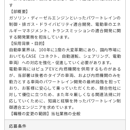
す
【部概要】
ガソリン・ディーゼルエンジンといったパワートレインの
制御・排ガス・ドライバビリティ適合開発、電動車のエネ
ルギーマネジメント、トランスミッションの適合開発に関
する開発業務を担当しています。
【採用背景・目的】
自動車業界は、100年に1度の大変革期にあり、国内市場に
おいてもCASE（コネクト、自動運転、シェアリング、電動
車両）への対応を強化・促進していく必要があります。
電動車両にはピュアEVと内燃機関を併用するものがある
が、当部署は後者のタイプの車両、および内燃機関のみを
動力とする車両のパワートレイン開発の最終段階を担って
おり、お客様に安心して乗っていただくため、競合他社に
対して優位に立つため、また年々厳しくなる関連法規に対
応していくために、知識と経験を持ったパワートレイン制
御適合エンジニアを求めています。
【職種の変更の範囲】当社業務の全般
応募条件