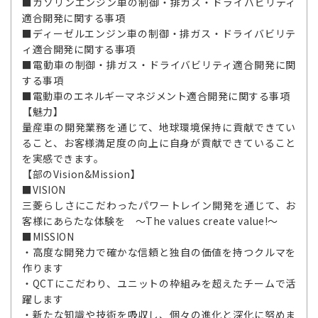
■ガソリンエンジン車の制御・排ガス・ドライバビリティ
適合開発に関する事項
■ディーゼルエンジン車の制御・排ガス・ドライバビリテ
ィ適合開発に関する事項
■電動車の制御・排ガス・ドライバビリティ適合開発に関
する事項
■電動車のエネルギーマネジメント適合開発に関する事項
【魅力】
量産車の開発業務を通じて、地球環境保持に貢献できてい
ること、お客様満足度の向上に自身が貢献できていること
を実感できます。
【部のVision&Mission】
■VISION
三菱らしさにこだわったパワートレイン開発を通じて、お
客様にあらたな体験を ～The values create value!～
■MISSION
・高度な開発力で確かな信頼と独自の価値を持つクルマを
作ります
・QCTにこだわり、ユニットの枠組みを超えたチームで活
躍します
・新たな知識や技術を吸収し、個々の進化と深化に努めま