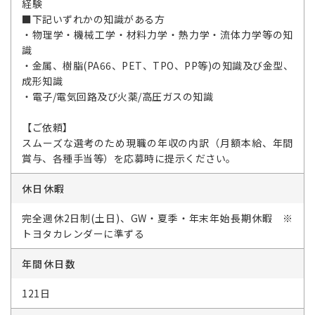
経験
■下記いずれかの知識がある方
・物理学・機械工学・材料力学・熱力学・流体力学等の知
識
・金属、樹脂(PA66、PET、TPO、PP等)の知識及び金型、
成形知識
・電子/電気回路及び火薬/高圧ガスの知識
【ご依頼】
スムーズな選考のため現職の年収の内訳（月額本給、年間
賞与、各種手当等）を応募時に提示ください。
休日休暇
完全週休2日制(土日)、GW・夏季・年末年始長期休暇 ※
トヨタカレンダーに準ずる
年間休日数
121日