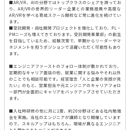
■AR/VR、AIの分野ではトップクラスのシェアを誇ってお
り、AR/VRの世界的リーダー企業との業務提携や高度な
AR/VRを学べる育成スクール開校など常に進化を続けてい
ます。
■受託開発・自社開発プロジェクトを強化しており、PL・
PMニーズも増えてきております。受託開発事業部」の創生
を目指しているため、経験次第で、早期からリーダーやマ
ネジメントを担うポジションで活躍いただく可能性もあり
ます。
■エンジニアファーストのフォロー体制が敷かれており、
定期的なキャリア面談の他、就業に関する悩みやそれ以外
のことでも相談可能です。経営理念「人と企業の笑顔が見
たい」のもと、営業担当や元エンジニアのキャリアフォロ
ー部門が全面的にキャリアをバックアップさせていただき
ます。
■入社時研修の他に月に1度、約20分野ほどある社内勉強
会を実施。当社のエンジニアが講師となり開催しています
ので、スキルアップはもちろん、現場が異なるエンジニア