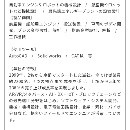
自動車エンジンやロボットの機械設計 / 航空機やロケッ
トなど機械設計 / 最先端エネルギープラントの設備設計
【製品群例】
航空機・船舶用エンジン / 搬送装置 / 車両のボディ開
発、プレス金型設計、解析 / 樹脂金型設計、解析 /
工作機械
【使用ツール】
AutoCAD / Solid works / CATIA 等
【弊社の特徴】
1999年、2名から京都でスタートした当社。今では従業員
約2200名、7つの拠点まで成長を遂げ、上場から5年で
236％の売り上げ成長率を実現しました。
AR/VR/メタバース・AI・DX・IoT・ブロックチェーンなど
の最先端IT分野をはじめ、ソフトウェア・システム開発、
機械・機構設計、電子電気回路設計、化学・素材・バイオ
分野など、幅広いフィールドでエンジニアが活躍していま
す。