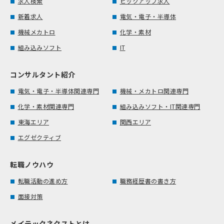
求人検索
ピックアップ求人
新着求人
電気・電子・半導体
機械メカトロ
化学・素材
組み込みソフト
IT
コンサルタント紹介
電気・電子・半導体関連専門
機械・メカトロ関連専門
化学・素材関連専門
組み込みソフト・IT関連専門
東海エリア
関西エリア
エグゼクティブ
転職ノウハウ
転職活動の進め方
職務経歴書の書き方
面接対策
メイテックネクストとは