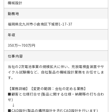
機械設計
勤務地
福岡県北九州市小倉南区下城野1-17-37
年収
350万～700万円
仕事内容
当社の2次電池事業の規模拡大に伴い、充放電検査装置やサ
イクル試験機など、自社製品の機械設計業務をお任せしま
す。
【業務詳細】【変更の範囲：会社の定める業務】
■顧客と仕様打合せ(製品に関する仕様・納期等の打ち合わ
せ)
↓
■CAD設計(製品の構想設計を含むCAD設計を行います)