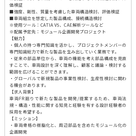
価検証
■強度、剛性、質量を考慮した車両構造検討、評価検証
■車両組立を想定した製品構成、接続構造検討
※使用ツール：CATIA V5、CAE解析ツールなど
※配属予定先：モジュール企画開発プロジェクト
【魅力】
・個人の持つ専門知識を活かし、プロジェクトメンバーの
専門知識総力で新たな製品を生み出していく業務です。
・従来の部品単位から、車両の機能を考え部品構成を見直
すことで、車両設計を深く理解し、顧客と議論・検討する
範囲を広げることができます。
・グローバルで新規製品の事業性検討、生産性検討に関わ
る機会があります。
【求人背景】
車両FR廻りで新たな製品を開発/提案するため、車両法
規・構造・性能に関する知見と経験を有する設計経験者の
採用を希望する。
【ミッション】
・車両骨格の樹脂化と、周辺部品を含めたモジュール化の
企画開発