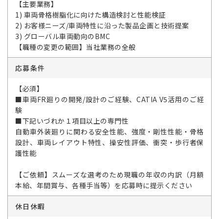
【主要業務】
1) 車両骨格樹脂化に向けた構造検討と性能検証
2) お客様ニーズ/車両特性に沿った製品企画と技術提案
3) グローバル車両動向のBMC
【職種の変更の範囲】当社業務の全般
応募条件
【必須】
■車両FR廻りの開発/設計のご経験、CATIA V5活用のご経
験
■下記いづれか１項目以上の専門性
自動車外装廻りに関わる安全性能、強度・剛性性能・骨格
設計、車両レイアウト特性、操安性評価、衝突・歩行者保
護性能
【ご依頼】スムーズな選考のため現職の年収の内訳（月額
本給、年間賞与、各種手当等）を応募時に提示ください
休日休暇