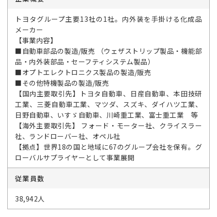
トヨタグループ主要13社の1社。内外装を手掛ける化成品
メーカー
【事業内容】
■自動車部品の製造/販売 （ウェザストリップ製品・機能部
品・内外装部品・セーフティシステム製品）
■オプトエレクトロニクス製品の製造/販売
■その他特機製品の製造/販売
【国内主要取引先】トヨタ自動車、日産自動車、本田技研
工業、三菱自動車工業、マツダ、スズキ、ダイハツ工業、
日野自動車、いすゞ自動車、川崎重工業、富士重工業 等
【海外主要取引先】 フォード・モーター社、クライスラー
社、ランドローバー社、オペル社
【拠点】世界18の国と地域に67のグループ会社を保有。グ
ローバルサプライヤーとして事業展開
従業員数
38,942人