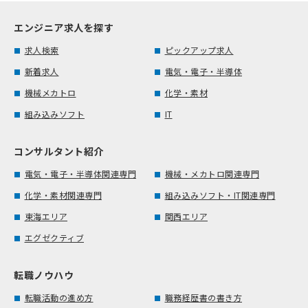
エンジニア求人を探す
求人検索
ピックアップ求人
新着求人
電気・電子・半導体
機械メカトロ
化学・素材
組み込みソフト
IT
コンサルタント紹介
電気・電子・半導体関連専門
機械・メカトロ関連専門
化学・素材関連専門
組み込みソフト・IT関連専門
東海エリア
関西エリア
エグゼクティブ
転職ノウハウ
転職活動の進め方
職務経歴書の書き方