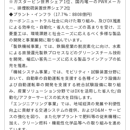
※ガスタービン世界シェア1位、国内唯一のPWRメーカ
ー、排煙脱硫装置世界シェア2位
◆プラント・インフラ（17.7%：8808億円）
カーボンニュートラル社会に向けた取り組み、及びDX推進
による効率化・自動化・省人化ニーズの高まりを受け、三
菱重工は、環境課題と社会ニーズに応えるべく多様な製品
の開発と事業展開に取り組んでいます。
「製鉄機械事業」では、鉄鋼産業の脱炭素化に向け、水素
による直接還元製鉄プロセスなどのグリーンスチール技術
を開発、幅広い客先ニーズに応える製品ラインアップの拡
充を推進。
「機械システム事業」では、モビリティ・試験装置分野に
おいて、自動車の自動運転を支援する各種インフラ設備お
よび自動運転車の開発を支援する統合試験設備に取り組
み、産業ソリューション分野ではDXを活用した省人化/自
動化/アフターサービスの拡大を目指します。
「エンジニアリング事業」では、地域経済の発展や利便性
向上に貢献する交通システムの提供、およびO&M・サービ
スの強化を図り、 また化学プラントで肥料等の従来機種に
加え、クリーン燃料・機能性化学品等への取り組みを進め
ています。