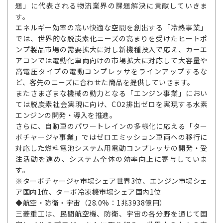
題」に代表される物流業界の課題解決に貢献していきま
す。
エネルギー効率の高い快適な空間を創出する「冷熱事業」
では、世界的な脱炭素化ニーズの高まりを受けたヒートポ
ンプ製品市場の需要拡大に対し新機種投入で応え、カーエ
アコンでは電動化車両向けの市場拡大に対応して大容量や
高電圧タイプの電動コンプレッサをラインアップするな
ど、客先のニーズに合わせた商品を提供していきます。
またさまざまな機械の動力となる「エンジン事業」におい
ては脱炭素社会実現に向け、CO2排出ゼロを実現する水素
エンジンの開発・導入を推進。
さらに、自動車のパワートレインの多様化に応える「ター
ボチャージャ事業」ではゼロエミッション車両への移行に
対応した燃料電池システム用電動コンプレッサの開発・受
注活動を進め、システム全体の効率向上に寄与していま
す。
※ターボチャージャ市場シェア世界3位、エンジン市場シェ
ア国内1位、ターボ冷凍機市場シェア国内1位
◆航空・防衛・宇宙（28.0%：1兆3938億円）
三菱重工は、民間航空機、防衛、宇宙の各分野を通じて国