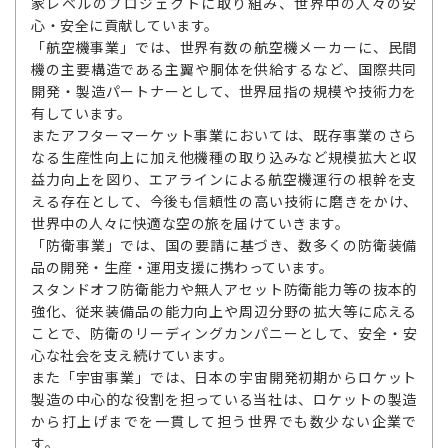
家レベルのプロジェクトに取り組み、世界中の人々の安
心・安全に貢献しています。
「航空機事業」では、世界有数の航空機メーカーに、民間
機の主要構造である主翼や胴体を供給するなど、国際共同
開発・製造パートナーとして、世界屈指の規模や技術力を
有しています。
またアフターマーケット事業においては、既存事業のさら
なる生産性向上に加え他機種の取り込みなど規模拡大と収
益力向上を図り、エアラインによる航空機運行の根幹を支
える存在として、今後も信頼性の高い技術に磨きをかけ、
世界中の人々に快適な空の旅を届けていきます。
「防衛事業」では、国の要請に基づき、数多くの防衛装備
品の開発・生産・運用支援に携わっています。
スタンドオフ防衛能力や無人アセット防衛能力等の抜本的
強化、従来装備品の能力向上や周辺分野の拡大等に応える
ことで、防衛のリーディングカンパニーとして、安全・安
心な社会を支え続けています。
また「宇宙事業」では、日本の宇宙開発初期からロケット
製造の中心的な役割を担っている当社は、ロケットの製造
から打上げまでを一貫して担う世界でも数少ない企業で
す。