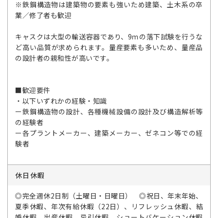
※鉄鋼構造物は建築物の要素も強いため建築、土木系の卒
業／修了者も歓迎
キャスクは大型の輸送容器であり、9ｍの落下試験を行うな
ど高い品質が求められます。量産要素も多いため、量産品
の設計者の親和性が高いです。
■歓迎要件
・以下いずれかの経験・知識
ー鉄鋼構造物の設計、各種機械設備の設計及び構造解析等
の経験者
ー各プラントメーカー、建築メーカー、ゼネコン等での経
験者
休日休暇
◎完全週休2日制（土曜日・日曜日） ◎祝日、年末年始、
夏季休暇、年次有給休暇（22日）、リフレッシュ休暇、結
婚休暇、出産休暇、忌引休暇、ショートバケーション休暇