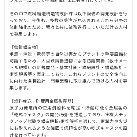
クルの一環として中間貯蔵対策にも注力しています。
その中で燃料輸送構造物設計課は以下設備の開発設計を行
っており、今後も、多数の受注が見込まれるこれら分野の
体制強化のため、我々と共に業務遂行していただける人材
を募集します。
【鉄鋼構造物】
地震・津波・竜巻等の自然災害からプラントの重要設備を
防護するため、大型鉄鋼構造物による防護架構（数十メー
トル規模）の新規開発・基本計画・詳細設計・構造解析・
衝突解析等を実施しており、これらプラントの安全性向上
に向けた各種設計・開発業務に取り組んで頂ける人材を募
集します。
【燃料輸送・貯蔵用金属製容器】
原子力発電所の使用済燃料を輸送・貯蔵可能な金属製の
「乾式キャスク」の開発/設計を推進しており、実機大モッ
クアップ試験や構造解析/衝突解析を通して、衝撃力や火災
にも耐えれるような強固で信頼性が高い乾式キャスクの設
計を行っています。