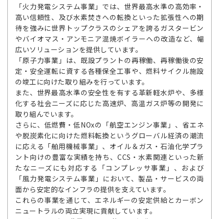
「火力発電システム事業」では、世界最高水準の高効率・
高い信頼性、及び水素焚きへの転換といった拡張性への期
待を強みに世界トップクラスのシェアを誇るガスタービン
やバイオマス・アンモニア混焼ボイラーへの改造など、幅
広いソリューションを提供しています。
「原子力事業」は、既設プラントの再稼働、再稼働後の安
定・安全運転に資する各種保全工事や、燃料サイクル施設
の竣工に向けた取り組みを行っています。
また、世界最高水準の安全性を有する革新軽水炉や、多様
化する社会ニーズに応じた高速炉、高温ガス炉等の開発に
取り組んでいます。
さらに、低燃費・低NOxの「航空エンジン事業」、省エネ
や脱炭素化に向けた燃料転換というグローバル経済の潮流
に応える「舶用機械事業」、オイル＆ガス・石油化学プラ
ント向けの豊富な実績を持ち、CCS・水素関連といった新
たなニーズにも対応する「コンプレッサ事業」、および
「風力発電システム事業」において、製品・サービスの両
面から安定的なインフラの提供を支えています。
これらの事業を通じて、エネルギーの安定供給とカーボン
ニュートラルの両立実現に貢献しています。