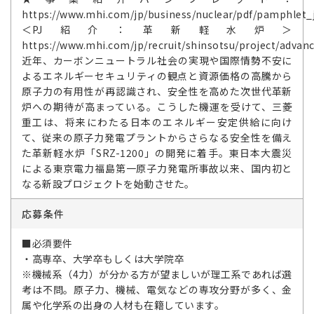
https://www.mhi.com/jp/business/nuclear/pdf/pamphlet_j
＜PJ紹介：革新軽水炉＞
https://www.mhi.com/jp/recruit/shinsotsu/project/advan
近年、カーボンニュートラル社会の実現や国際情勢不安に
よるエネルギーセキュリティの観点と資源価格の高騰から
原子力の有用性が再認識され、安全性を高めた次世代革新
炉への期待が高まっている。こうした機運を受けて、三菱
重工は、将来にわたる日本のエネルギー安定供給に向け
て、従来の原子力発電プラントからさらなる安全性を備え
た革新軽水炉「SRZ-1200」の開発に着手。東日本大震災
による東京電力福島第一原子力発電所事故以来、国内初と
なる新設プロジェクトを始動させた。
応募条件
■必須要件
・高専卒、大学卒もしくは大学院卒
※機械系（4力）が分かる方が望ましいが理工系であれば選
考は不問。原子力、機械、電気などの専攻分野が多く、金
属や化学系の出身の人材も在籍しています。