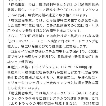
「商船事業」では、環境規制強化に対応したLNG燃料供給
装置の提供、アンモニア燃料や液化CO2ハンドリングシス
テムの開発、環境対応船の建造に取り組んでいます。
「環境設備事業」では、ごみ焼却時に発生する蒸気を利用
した高効率発電に加え、ごみ焼却施設でのCO2回収・利活
用 やメタン発酵技術などの開発を進めています。
さらに「CO2回収事業」では自社技術・製品のさらなる強
化とCCUSバリューチェーン構築に向けたパートナリングを
拡大し、幅広い産業分野での脱炭素化に貢献します。
※ゴムタイヤ式新交通システム市場シェア国内1位、CO2回
収プラント市場シェア世界1位、製鉄機械（新型電気炉）市
場シェア世界3位
◆物流・冷熱・ドライブシステム（12.7%：6308億円）
低炭素化・脱炭素化社会の進行が加速し省エネ化製品や電
動化製品の市場が拡大する中、三菱重工は、多様な製品・
ソリューションを通じて社会のインフラと快適で便利な暮
らしを支えています。
「物流機器事業」では無人フォークリフト（AGF）による
トラックへの荷積み自動化システムの実運用を開始、これ
によりトラックの滞留時間を削減するなど、「2024年問