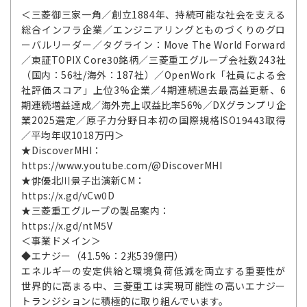
＜三菱御三家一角／創立1884年、持続可能な社会を支える
総合インフラ企業／エンジニアリングとものづくりのグロ
ーバルリーダー／タグライン：Move The World Forward
／東証TOPIX Core30銘柄／三菱重工グループ会社数243社
（国内：56社/海外：187社）／OpenWork「社員による会
社評価スコア」上位3%企業／4期連続過去最高益更新、6
期連続増益達成／海外売上収益比率56%／DXグランプリ企
業2025選定／原子力分野日本初の国際規格ISO19443取得
／平均年収1018万円＞
★DiscoverMHI：
https://www.youtube.com/@DiscoverMHI
★俳優北川景子出演新CM：
https://x.gd/vCw0D
★三菱重工グループの製品案内：
https://x.gd/ntM5V
＜事業ドメイン＞
◆エナジー（41.5%：2兆539億円）
エネルギーの安定供給と環境負荷低減を両立する重要性が
世界的に高まる中、三菱重工は実現可能性の高いエナジー
トランジションに積極的に取り組んでいます。