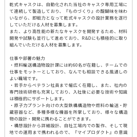
乾式キャスクは、自動化された当社のキャスク専用工場に
て連続して製造しており、『ものづくり』の醍醐味を味わ
いながら、即戦力となって乾式キャスクの設計業務を遂行
していただける人材を募集します。
また、より高性能の新たなキャスクを開発するため、材料
開発や試験も並行して進めており、R&Dにも積極的に取り
組んでいただける人材を募集します。
仕事や部署の魅力
・燃料輸送構造物設計課には約60名が在籍し、チームでの
仕事をモットーとしており、なんでも相談できる風通しの
よい職場です。
・若手からベテラン社員まで幅広く在籍し、また、社内の
専門技術研修も充実しており、入社後に必要な技術や知識
は積極的にサポートします。
・原子力プラント向けの大型鉄構構造物や燃料の輸送・貯
蔵容器など、多種多様な機器を所掌しており、様々な構造
物の設計・開発に携わることができます。
・構想設計から詳細設計、自社工場内での製作、そして現
地での運用まで携われるので、『マイプロダクト』の意識