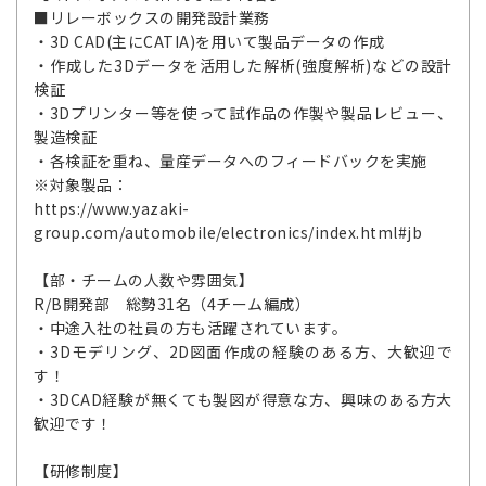
■リレーボックスの開発設計業務
・3D CAD(主にCATIA)を用いて製品データの作成
・作成した3Dデータを活用した解析(強度解析)などの設計
検証
・3Dプリンター等を使って試作品の作製や製品レビュー、
製造検証
・各検証を重ね、量産データへのフィードバックを実施
※対象製品：
https://www.yazaki-
group.com/automobile/electronics/index.html#jb
【部・チームの人数や雰囲気】
R/B開発部 総勢31名（4チーム編成）
・中途入社の社員の方も活躍されています。
・3Dモデリング、2D図面作成の経験のある方、大歓迎で
す！
・3DCAD経験が無くても製図が得意な方、興味のある方大
歓迎です！
【研修制度】