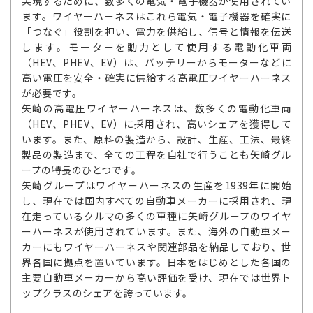
実現するために、数多くの電気・電子機器が使用されてい
ます。ワイヤーハーネスはこれら電気・電子機器を確実に
「つなぐ」役割を担い、電力を供給し、信号と情報を伝送
します。モーターを動力として使用する電動化車両
（HEV、PHEV、EV）は、バッテリーからモーターなどに
高い電圧を安全・確実に供給する高電圧ワイヤーハーネス
が必要です。
矢崎の高電圧ワイヤーハーネスは、数多くの電動化車両
（HEV、PHEV、EV）に採用され、高いシェアを獲得して
います。また、原料の製造から、設計、生産、工法、最終
製品の製造まで、全ての工程を自社で行うことも矢崎グル
ープの特長のひとつです。
矢崎グループはワイヤーハーネスの生産を1939年に開始
し、現在では国内すべての自動車メーカーに採用され、現
在走っているクルマの多くの車種に矢崎グループのワイヤ
ーハーネスが使用されています。また、海外の自動車メー
カーにもワイヤーハーネスや関連部品を納品しており、世
界各国に拠点を置いています。日本をはじめとした各国の
主要自動車メーカーから高い評価を受け、現在では世界ト
ップクラスのシェアを誇っています。