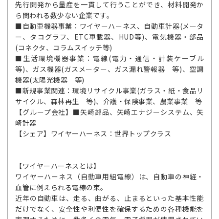
先行開発から量産を一貫して行うことができ、材料開発か
ら関われる数少ない企業です。
■自動車機器事業：ワイヤーハーネス、自動車計器(メータ
ー、タコグラフ、ETC車載器、HUD等)、電気機器・部品
(コネクタ、コラムスイッチ等)
■生活環境機器事業：電線(電力・通信・計装ケーブル
等)、ガス機器(ガスメーター、ガス漏れ警報器 等)、空調
機器(太陽光機器 等)
■新規事業関連：環境リサイクル事業(ガラス・紙・食品リ
サイクル、森林再生 等)、介護・保険事業、農業事業 等
【グループ会社】■矢崎部品、矢崎エナジーシステム、矢
崎計器
【シェア】ワイヤーハーネス：世界トップクラス
【ワイヤーハーネスとは】
ワイヤーハーネス（自動車用組電線）は、自動車の神経・
血管に例えられる電線の束。
近年の自動車は、走る、曲がる、止まるといった基本性能
だけでなく、安全性や利便性を確保するための各種機能を