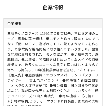
企業情報
企業概要
三精テクノロジーズは1951年の創業以来、常にお客様のニ
ーズに真摯に耳を傾け、単にモノを作って販売するのでは
なく「面白いモノ、喜ばれるモノ、驚くようなモノを作ろ
う」と意欲的な製品開発に取り組んでまいりました。豊富
な経験に裏打ちされた「モノを動かす」高い技術力で、遊
戯機械、舞台機構、昇降機をはじめカスタムメイドの特殊
機構まで、数多くのユニークな製品を国内はもとより広く
海外にも提供し、10年連続黒字経営を達成しております。
【納入先】●遊戯機械：ナガシマスパーランド「スターフ
ライヤー」 富士急ハイランド ●昇降機：新国立劇場
（オペラの大道具搬送用）●舞台機構：国立劇場や帝国劇
場など、我が国を代表する劇場や文化ホールの多くが三精
テクノロジーズの納入実績先 ●特殊機構：【札幌ドー
ム】特殊機構/ピッチャーマウンド昇降装置、国技館の大相