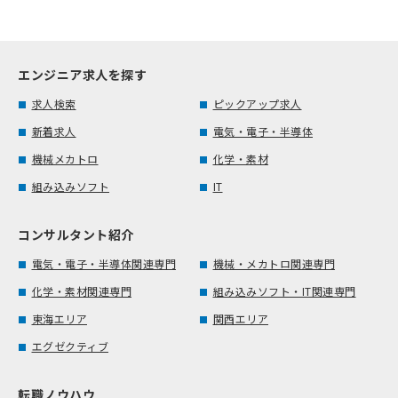
エンジニア求人を探す
求人検索
ピックアップ求人
新着求人
電気・電子・半導体
機械メカトロ
化学・素材
組み込みソフト
IT
コンサルタント紹介
電気・電子・半導体関連専門
機械・メカトロ関連専門
化学・素材関連専門
組み込みソフト・IT関連専門
東海エリア
関西エリア
エグゼクティブ
転職ノウハウ