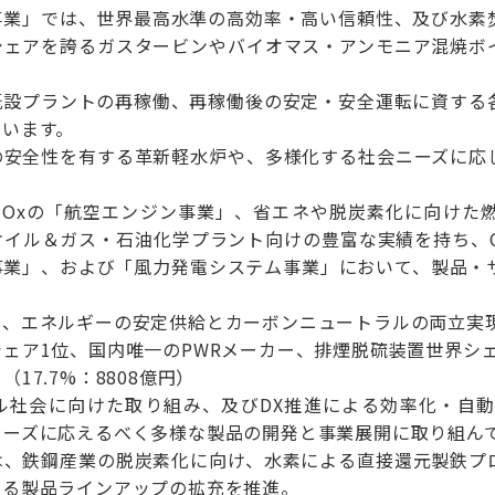
事業」では、世界最高水準の高効率・高い信頼性、及び水素
シェアを誇るガスタービンやバイオマス・アンモニア混焼ボ
既設プラントの再稼働、再稼働後の安定・安全運転に資する
ています。
の安全性を有する革新軽水炉や、多様化する社会ニーズに応
NOxの「航空エンジン事業」、省エネや脱炭素化に向けた
オイル＆ガス・石油化学プラント向けの豊富な実績を持ち、C
事業」、および「風力発電システム事業」において、製品・
て、エネルギーの安定供給とカーボンニュートラルの両立実
ェア1位、国内唯一のPWRメーカー、排煙脱硫装置世界シェ
17.7%：8808億円）
ル社会に向けた取り組み、及びDX推進による効率化・自
ニーズに応えるべく多様な製品の開発と事業展開に取り組ん
は、鉄鋼産業の脱炭素化に向け、水素による直接還元製鉄プ
える製品ラインアップの拡充を推進。