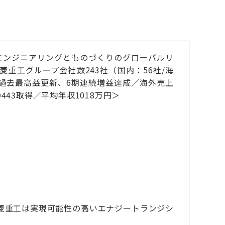
エンジニアリングとものづくりのグローバルリ
銘柄／三菱重工グループ会社数243社（国内：56社/海
連続過去最高益更新、6期連続増益達成／海外売上
443取得／平均年収1018万円＞
菱重工は実現可能性の高いエナジートランジシ