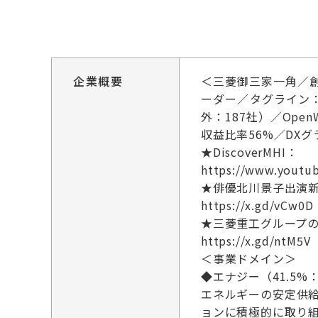
企業概要
＜三菱御三家一角／
ーダー／タグライン：Mo
外：187社）／Op
収益比率56%／DXグ
★DiscoverMHI：
https://www.youtu
★俳優北川景子出演新
https://x.gd/vCw0D
★三菱重工グループ
https://x.gd/ntM5V
＜事業ドメイン＞
◆エナジー（41.5%：
エネルギーの安定供
ョンに積極的に取り