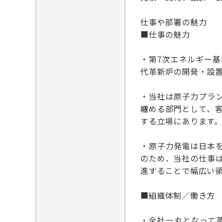
仕事や部署の魅力
■仕事の魅力
・第7次エネルギー
代革新炉の開発・設置
・当社は原子力プラ
纏める部門として、
する立場にあります
・原子力発電は日本
のため、当社の仕事
進することで幅広い
■組織体制／働き方
・全社一丸となって革