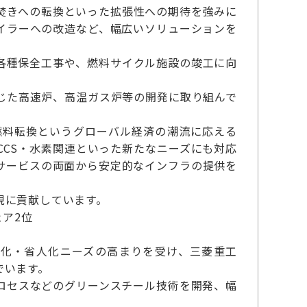
焚きへの転換といった拡張性への期待を強みに
イラーへの改造など、幅広いソリューションを
各種保全工事や、燃料サイクル施設の竣工に向
じた高速炉、高温ガス炉等の開発に取り組んで
燃料転換というグローバル経済の潮流に応える
CS・水素関連といった新たなニーズにも対応
サービスの両面から安定的なインフラの提供を
現に貢献しています。
ア2位
動化・省人化ニーズの高まりを受け、三菱重工
でいます。
ロセスなどのグリーンスチール技術を開発、幅