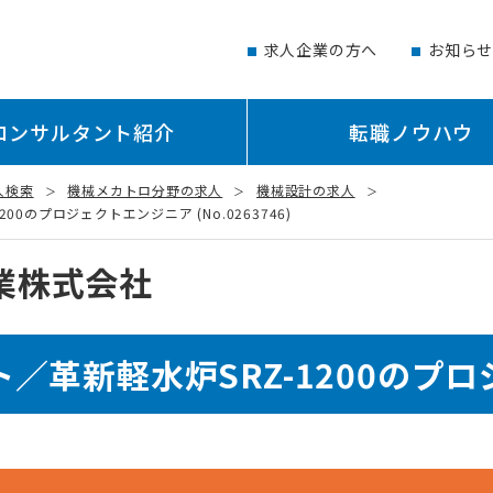
求人企業の方へ
お知ら
コンサルタント紹介
転職ノウハウ
人検索
機械メカトロ分野の求人
機械設計の求人
のプロジェクトエンジニア (No.0263746)
業株式会社
／革新軽水炉SRZ-1200のプ