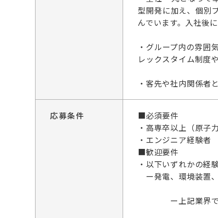
型開発に加え、個別
んでいます。入社後
・グループ内の雰囲
レックスタイム制度
・客先や社内関係者
応募条件
■必須要件
・高専卒以上（原子
・エンジニア経験者
■歓迎要件
・以下いずれかの経
ー発電、環境装置、
ー上記業界での