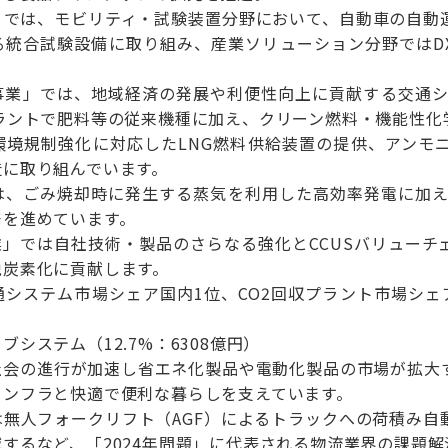
」では、モビリティ・試験装置分野において、自動車の自動
る統合試験設備に取り組み、産業ソリューション分野ではDX
。
事業」では、地域経済の発展や利便性向上に貢献する交通シ
プラントで肥料等の従来機種に加え、クリーン燃料・機能性化
環境規制強化に対応したLNG燃料供給装置の提供、アンモニ
造に取り組んでいます。
は、ごみ焼却時に発生する蒸気を利用した高効率発電に加え、
発を進めています。
業」では自社技術・製品のさらなる強化とCCUSバリュー
脱炭素化に貢献します。
通システム市場シェア国内1位、CO2回収プラント市場シェ
システム（12.7%：6308億円）
社会の進行が加速し省エネ化製品や電動化製品の市場が拡大
インフラと快適で便利な暮らしを支えています。
は無人フォークリフト（AGF）によるトラックへの荷積み自
するなど、「2024年問題」に代表される物流業界の課題