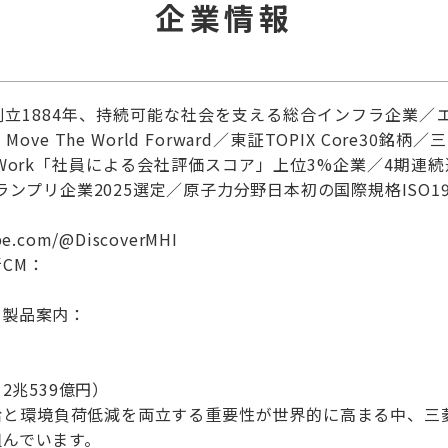
企業情報
創立1884年、持続可能な社会を支える総合インフラ企業／
ve The World Forward／東証TOPIX Core30
enWork「社員による会社評価スコア」上位3%企業／4期
ランプリ企業2025選定／原子力分野日本初の国際規格ISO19
be.com/@DiscoverMHI
CM：
の製品案内：
2兆539億円）
給と環境負荷低減を両立する重要性が世界的に高まる中、三
組んでいます。