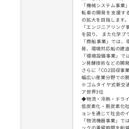
「機械システム事業
転車の開発を支援す
の拡大を目指します
「エンジニアリング
を図り、 また化学
「商船事業」では、
発、環境対応船の建
「環境設備事業」で
ン発酵技術などの開
さらに「CO2回収事
幅広い産業分野での
※ゴムタイヤ式新交
ア世界3位
◆物流・冷熱・ドライブ
低炭素化・脱炭素化
ョンを通じて社会の
「物流機器事業」で
ックの滞留時間を削減