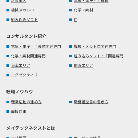
新着求人
電気・電子・半導体
機械メカトロ
化学・素材
組み込みソフト
IT
コンサルタント紹介
電気・電子・半導体関連専門
機械・メカトロ関連専門
化学・素材関連専門
組み込みソフト・IT関連専門
東海エリア
関西エリア
エグゼクティブ
転職ノウハウ
転職活動の進め方
職務経歴書の書き方
面接対策
メイテックネクストとは
会社概要
サービスの特長