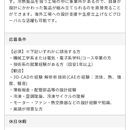
す。冷熱製品を扱う工場の中に事業所があるので、自身が
設計にかかわった製品が組み立てられるのを直接見ること
ができます。海外工場への設計支援や生産立上げなどグロ
ーバルな活躍も可能です。
応募条件
【必須】※下記いずれかに該当する方
・機械工学系または電気・電子系学科/コース卒業の方
・技術系の就業経験がある方（目安1年以上）
【歓迎】
・3D-CADの経験 解析析技術(CAEの経験：流体、熱、強
度、騒音)
・薄板板金・配管部品等の設計経験
・冷凍・空調理論、冷凍サイクルの理解
・モーター・ファン・熱交換器などの設計経験や知識、
・英語が得意な方
休日休暇