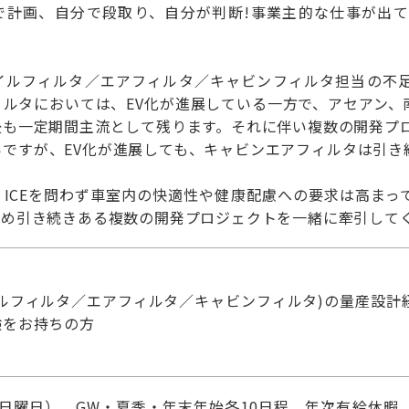
で計画、自分で段取り、自分が判断!事業主的な仕事が出
イルフィルタ／エアフィルタ／キャビンフィルタ担当の不
ルタにおいては、EV化が進展している一方で、アセアン、
後も一定期間主流として残ります。それに伴い複数の開発プ
いですが、EV化が進展しても、キャビンエアフィルタは引き
V・ICEを問わず車室内の快適性や健康配慮への要求は高ま
ため引き続きある複数の開発プロジェクトを一緒に牽引して
イルフィルタ／エアフィルタ／キャビンフィルタ)の量産設計
験をお持ちの方
・日曜日） GW・夏季・年末年始各10日程 年次有給休暇