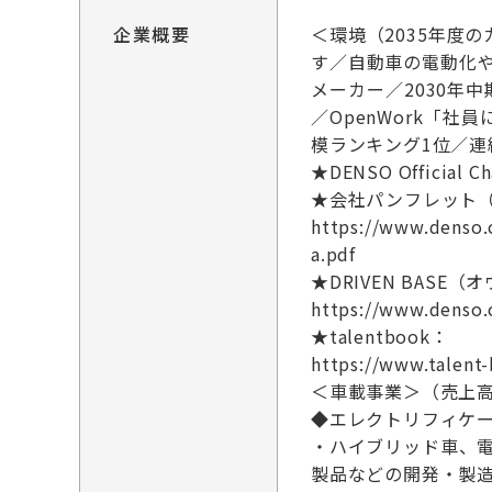
企業概要
＜環境（2035年度
す／自動車の電動化
メーカー／2030年
／OpenWork「社
模ランキング1位／連
★DENSO Official C
★会社パンフレット
https://www.denso.c
a.pdf
★DRIVEN BASE
https://www.denso.
★talentbook：
https://www.talent
＜車載事業＞（売上
◆エレクトリフィケーシ
・ハイブリッド車、
製品などの開発・製