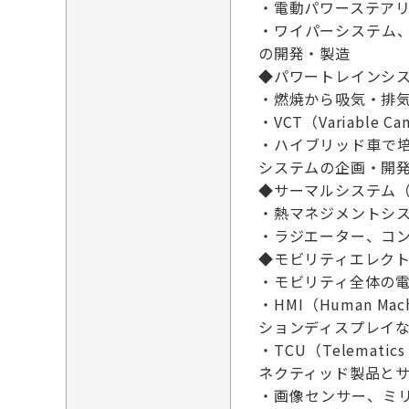
・電動パワーステアリ
・ワイパーシステム
の開発・製造
◆パワートレインシステ
・燃焼から吸気・排
・VCT（Variab
・ハイブリッド車で
システムの企画・開
◆サーマルシステム（1
・熱マネジメントシ
・ラジエーター、コ
◆モビリティエレクトロ
・モビリティ全体の
・HMI（Human Ma
ションディスプレイ
・TCU（Telematic
ネクティッド製品と
・画像センサー、ミリ波レ