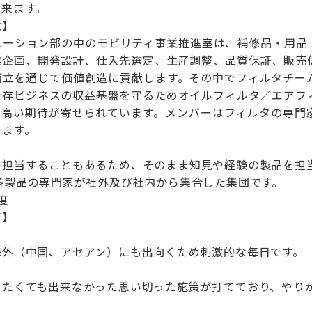
出来ます。
性】
ューション部の中のモビリティ事業推進室は、補修品・用品
業企画、開発設計、仕入先選定、生産調整、品質保証、販売
両立を通じて価値創造に貢献します。その中でフィルタチー
既存ビジネスの収益基盤を守るためオイルフィルタ／エアフ
ら高い期待が寄せられています。メンバーはフィルタの専門
ります。
ま担当することもあるため、そのまま知見や経験の製品を担
各製品の専門家が社外及び社内から集合した集団です。
度
声】
海外（中国、アセアン）にも出向くため刺激的な毎日です。
りたくても出来なかった思い切った施策が打てており、やり