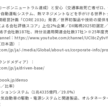
のカーボンニュートラル達成）と安心（交通事故死亡者ゼロ
や自動運転システム、熱マネジメントなどを手がける世界ト
中期経営計画「CORE 2030」発表／世界初製品や技術の
員による会社評価スコア」上位2%企業／DX銘柄2025初選
結子会社数187社、持分法適用関連会社数37社＞※25年度売
hannel：https://www.youtube.com/channel/UCl8cZy9v
（日本語）：
om/jp/ja/-/media/Global/about-us/corporate-info/pro
（オウンドメディア）：
com/jp/ja/driven-base/
-book.jp/denso
高／比率）
ョンシステム（1兆4335億円／19.0%）
電気自動車の駆動・電源システムと関連製品、オルタネータ
造