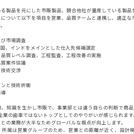
いる製品を元にした市販製品、競合他社が量産している製品
タについて以下を項目を営業、品質チームと連携し、適正な
す。
及び市場調査
中国、インドをメインとした仕入先候補選定
、品質レベル調査、工程監査、工程改善の実施
品質案件協議
・技術交渉
ゼンと技術折衝
指導
験、知識を生かし市販で、事業部とは違う自らの判断で商品
企業の歯車ではないトップとしてのやりがいが感じられます
点との業務が大半なためグローバルな視点が向上します。
、所属は営業グループのため、営業との距離が近く、設計