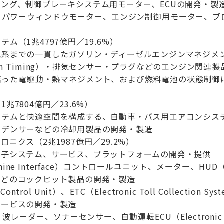
ング、制御ブレーキシステム用モーター、ECUの開発・製
、パワーウィンドウモーター、エンジン制御用モーター、ブ
ム（1兆4797億円／19.6%）
気系までの一貫したガソリン・ディーゼルエンジンマネジメ
le Cam Timing）・排気センサー・プラグなどのエンジン関
培った電駆動・熱マネジメント、および燃料電池の状態制御
発
兆7804億円／23.6%）
ステムと快適空間を構成する、自動車・バス用エアコンシス
ンデンサーなどの冷却用製品の開発・製造
ニクス（2兆1987億円／29.2%）
電子システム、サービス、プラットフォームの開発・提供
chine Interface）コントロールユニット、メーター、HUD
などのコックピット製品の開発・製造
s Control Unit）、ETC（Electronic Toll Coll
サービスの開発・製造
ーダー、ソナーセンサー、自動運転ECU（Electronic C