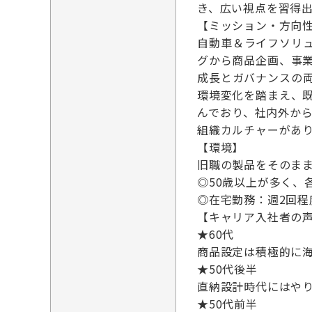
き、広い視点を習得
【ミッション・方向
自動車＆ライフソリ
グから商品企画、事
成長とガバナンスの
環境変化を踏まえ、
んでおり、社内外か
組織カルチャーがあ
【環境】
旧職の製品をそのま
◎50歳以上が多く、
◎在宅勤務：週2回程
【キャリア入社者の
★60代
商品設定は積極的に
★50代後半
直納設計時代にはや
★50代前半