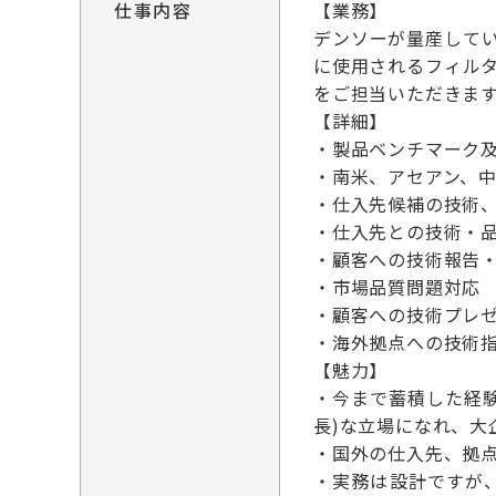
仕事内容
【業務】
デンソーが量産して
に使用されるフィル
をご担当いただきま
【詳細】
・製品ベンチマーク
・南米、アセアン、
・仕入先候補の技術
・仕入先との技術・
・顧客への技術報告
・市場品質問題対応
・顧客への技術プレ
・海外拠点への技術
【魅力】
・今まで蓄積した経
長)な立場になれ、大
・国外の仕入先、拠
・実務は設計ですが