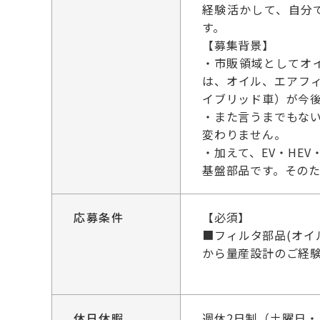
経験活かして、自分
す。
【募集背景】
・市販領域としてオ
は、オイル、エアフィ
イブリッド車）が今
・また言うまでもな
変わりません。
・加えて、EV・HE
基盤部品です。その
応募条件
【必須】
■フィルタ部品(オ
から量産設計のご経
休日休暇
週休2日制（土曜日