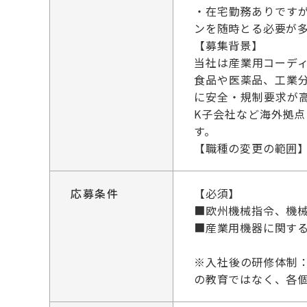
・在宅勤務ありです
ンを随時とる必要が
【募集背景】
当社は産業用コーデ
食品や医薬品、工業
に安全・規制要求が
K子会社など海外拠
す。
【職種の変更の範囲
応募条件
【必須】
■欧州機械指令、機械
■産業用機器に関す
※入社後の研修体制
の教育ではなく、各