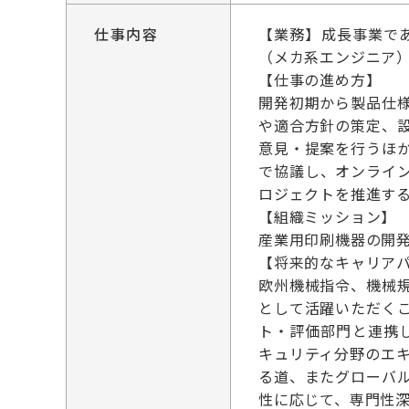
仕事内容
【業務】成長事業で
（メカ系エンジニア
【仕事の進め方】
開発初期から製品仕
や適合方針の策定、
意見・提案を行うほ
で協議し、オンライ
ロジェクトを推進す
【組織ミッション】
産業用印刷機器の開発
【将来的なキャリア
欧州機械指令、機械
として活躍いただく
ト・評価部門と連携
キュリティ分野のエ
る道、またグローバ
性に応じて、専門性