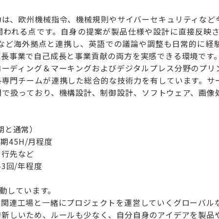
力は、欧州機械指令、機械規則やサイバーセキュリティなど
関われる点です。自身の提案が製品仕様や設計に直接反映
社など海外拠点と連携し、英語での議論や調整も日常的に経
成長事業で自己成長と事業貢献の両方を実感できる環境です
コーディング＆マーキングおよびデジタルプレス分野のプリ
各専門チームが連携した総合的な技術力を有しています。サ
門で扱っており、機構設計、制御設計、ソフトウェア、画像
期と通常）
忙期45H/月程度
・行先など
3回/年程度
活動しています。
ア関連工場と一緒にプロジェクトを運営していくグローバル
的新しいため、ルールも少なく、自分自身のアイデアを製品