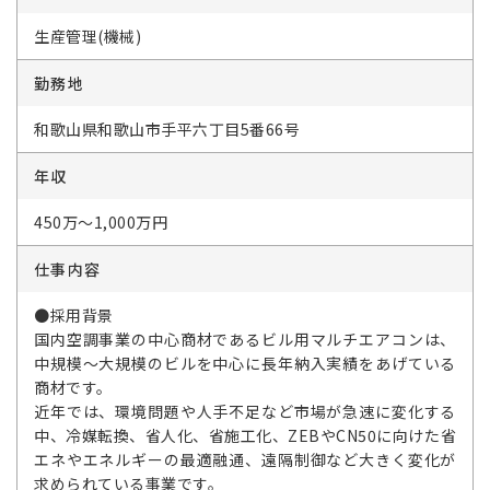
生産管理(機械)
勤務地
和歌山県和歌山市手平六丁目5番66号
年収
450万～1,000万円
仕事内容
●採用背景
国内空調事業の中心商材であるビル用マルチエアコンは、
中規模～大規模のビルを中心に長年納入実績をあげている
商材です。
近年では、環境問題や人手不足など市場が急速に変化する
中、冷媒転換、省人化、省施工化、ZEBやCN50に向けた省
エネやエネルギーの最適融通、遠隔制御など大きく変化が
求められている事業です。