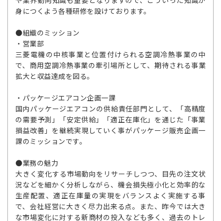
や業界動向知識も重要となりますので、こういった知識が
身につくよう各種研修を設けております。
●組織のミッション
・営業部
三菱電機の中核事業と位置付けられる空調冷熱事業の中
で、商用空調冷熱事業の牽引場所として、期待される事業
拡大と収益達成を図る。
・パッケージエアコン企画一課
国内パッケージエアコンの供給責任部門として、「高精度
の需要予測」「安定供給」「適正在庫化」を通じた「事業
損益改善」を継続実現していく事がパッケージ販売企画一
課のミッションです。
●業務の魅力
大きく変化する市場動向をリサーチしつつ、目先の注文状
況などを細かく分析しながら、機会損失極小化と効率的な
生産配置、適正在庫量の実現をバランスよく実施する事
で、会社経営に大きく尽力出来る点。また、昨今では大き
な市場変化に対する新商材の投入なども多く、過去のトレ