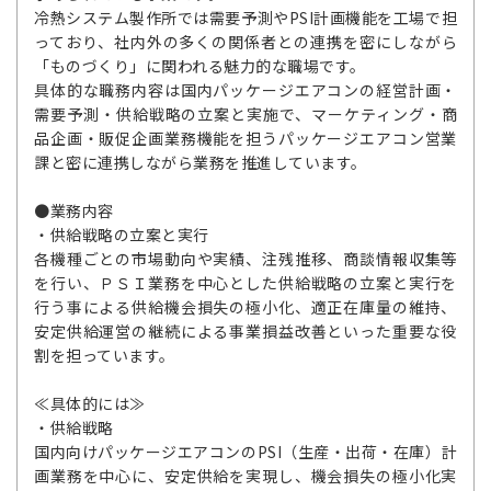
冷熱システム製作所では需要予測やPSI計画機能を工場で担
っており、社内外の多くの関係者との連携を密にしながら
「ものづくり」に関われる魅力的な職場です。
具体的な職務内容は国内パッケージエアコンの経営計画・
需要予測・供給戦略の立案と実施で、マーケティング・商
品企画・販促企画業務機能を担うパッケージエアコン営業
課と密に連携しながら業務を推進しています。
●業務内容
・供給戦略の立案と実行
各機種ごとの市場動向や実績、注残推移、商談情報収集等
を行い、ＰＳＩ業務を中心とした供給戦略の立案と実行を
行う事による供給機会損失の極小化、適正在庫量の維持、
安定供給運営の継続による事業損益改善といった重要な役
割を担っています。
≪具体的には≫
・供給戦略
国内向けパッケージエアコンのPSI（生産・出荷・在庫）計
画業務を中心に、安定供給を実現し、機会損失の極小化実