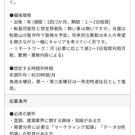
く。
●職場環境
・出張：有 (頻度：1回/2か月、期間：１～2日程度)
・転勤可能性と想定移動先：無い事は無いですが、当面は
和歌山の製作所で勤務を予定。将来的な異動は本人の希望
を聞きながら一緒にキャリアを考えていく形です。
・リモートワーク：可 (必要に応じて週1～3日程度利用可
能、繁閑・業務内容による)
●想定する時間外時間
年間平均：約30時間/月
毎週水曜日、第一・第三金曜日は一斉定時退社日として推
奨。
応募条件
●必須の要件
・空調、建築業界に関する興味・知識がある方
・需要分析に必要な「マーケティング知識」「データ分析
知識」の知見がある方