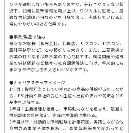
ンドが通用しない場合もありますが、先行きが見えない状
況下、如何に最新情報を吸い上げ、ロジカルに思考し、最
適な供給戦略が何なのかを自身で考え、実践していける非
常にやりがいのある仕事です。
●事業/製品の強み
様々なお客様（販売会社、代理店、サブコン、ゼネコン、
設計事務所など）との繋がりも大きく、また、三菱電機の
事業の柱となる冷熱事業の中心商材です。環境問題や建設
業の労務問題など様々な社会課題解決に向け、将来的にも
まだまだ伸びしろの大きいビジネスです。
●キャリアステップイメージ
1年目：機種担当としていずれかの商品の供給担当をしなが
ら、PSI計画や弊社の受注～生産～出荷の流れや商流などの
基本を理解する。
2年目：主要機種を担当し、市場動向などを踏まえ、最適な
供給戦略の計画策定、実践に主体的に携わる。
3年目以降：能動的に供給戦略を計画策定、実践しながら他
商材含め事業全体を理解し、事業戦略等まで関わってい