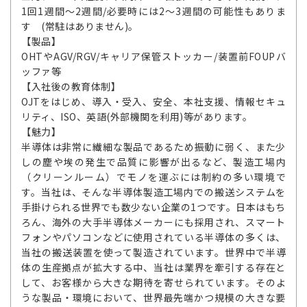
1回1週間～2週間/必要時には2～3週間の可能性もありま
す (常駐はありません)。
【製品】
OHTやAGV/RGV/キャリア保管ストッカー/装置前FOUPバ
ッファ等
【入社後の教育体制】
OJTをはじめ、導入・受入、安全、本社支援、情報セキュ
リティ、ISO、英語(外部機関を利用)等があります。
【魅力】
半導体は非常に繊細な製品であるため振動に弱く、また少
しの塵や埃の発生で品質に影響が出るなど、製造工場内
（クリーンルーム）でモノを運ぶには制約の多い環境で
す。当社は、そんな半導体製造工場内での搬送システムを
手掛けられる世界でも数少ない企業の1つです。日本はもち
ろん、海外の大手半導体メーカーにも採用され、スマート
フォンやパソコンなどに使用されている半導体の多くは、
当社の搬送装置を使って製造されています。世界中で半導
体の生産拠点が拡大する中、当社は業界を牽引する存在と
して、お客様から大きな期待を寄せられています。そのよ
うな製品・環境において、世界最先端かつ規模の大きな要