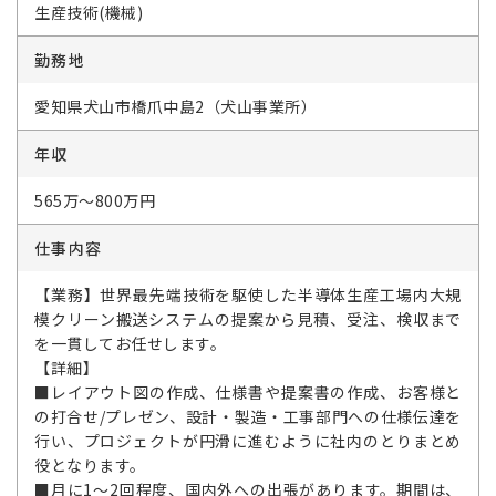
生産技術(機械)
勤務地
愛知県犬山市橋爪中島2（犬山事業所）
年収
565万～800万円
仕事内容
【業務】世界最先端技術を駆使した半導体生産工場内大規
模クリーン搬送システムの提案から見積、受注、検収まで
を一貫してお任せします。
【詳細】
■レイアウト図の作成、仕様書や提案書の作成、お客様と
の打合せ/プレゼン、設計・製造・工事部門への仕様伝達を
行い、プロジェクトが円滑に進むように社内のとりまとめ
役となります。
■月に1～2回程度、国内外への出張があります。期間は、