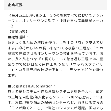
企業概要
《海外売上比率6割以上／5つの事業すべてにおいてナンバ
ーワン、オンリーワンの製品・技術を持つ産業機械メーカ
ー》
【事業内容】
■繊維機械：
糸をつくるための機械を作り、世界中の「衣」を支えてい
ます。綿花から1本の長い糸をつくる複数の工程を、1つの
機械で完結させるオンリーワンの技術を持っています。ま
た、糸と糸をつなげて長くしていく巻き返し工程では、空
気の力で結び目なく糸同士をつなぐ「マッハスプライサ
ー」という世界初の技術を保有し、世界シェア40％を誇り
ます。
■Logistics＆Automation：
無人搬送システムや自動倉庫システムを組み合わせ、顧客
の工場を自動化/無人化するソリューションを提供していま
す。製造現場や商品の配送センターなど、あらゆる業界の
「モノが動くところ」で当社のシステムが活躍。国内でも