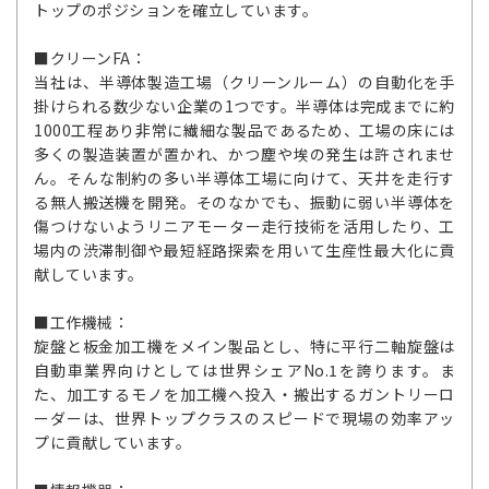
トップのポジションを確立しています。
■クリーンFA：
当社は、半導体製造工場（クリーンルーム）の自動化を手
掛けられる数少ない企業の1つです。半導体は完成までに約
1000工程あり非常に繊細な製品であるため、工場の床には
多くの製造装置が置かれ、かつ塵や埃の発生は許されませ
ん。そんな制約の多い半導体工場に向けて、天井を走行す
る無人搬送機を開発。そのなかでも、振動に弱い半導体を
傷つけないようリニアモーター走行技術を活用したり、工
場内の渋滞制御や最短経路探索を用いて生産性最大化に貢
献しています。
■工作機械：
旋盤と板金加工機をメイン製品とし、特に平行二軸旋盤は
自動車業界向けとしては世界シェアNo.1を誇ります。ま
た、加工するモノを加工機へ投入・搬出するガントリーロ
ーダーは、世界トップクラスのスピードで現場の効率アッ
プに貢献しています。