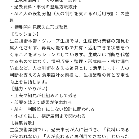
・過去資料・事例の整理方法設計
・AIと人の役割分担（人の判断を支えるAI活用設計）の整
理
・横展開を見据えた形式整理
【ミッション】
生産技術本部・グループ生技では、生産技術業務の知見を
属人化させず、再現可能な形で共有・活用できる状態をつ
くることをミッションとしています。生成AIは判断を代替
するものではなく、情報収集・整理・形式統一・抜け漏れ
防止など、人の判断を支える道具として活用します。人の
判断を支えるAI活用設計を前提に、生技業務の質と安定性
向上を目指します。
【魅力・やりがい】
・工夫や知見が仕組みとして残る
・部署を越えて成果が使われる
・AIを「判断役」にしない設計に関われる
・小さく試し、横断展開まで関われる
【募集背景】
生産技術業務では、過去事例が人に紐づき、「資料はある
が使われない」「人が変わると再利用できない」といった