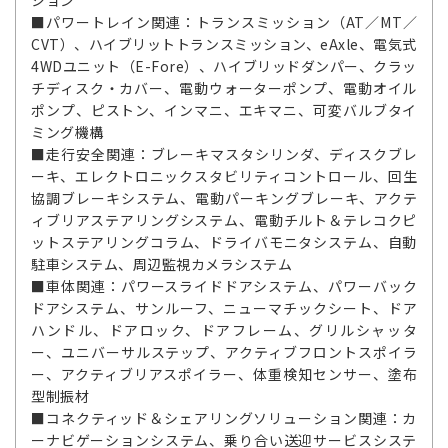
■パワートレイン関連：トランスミッション（AT／MT／
CVT）、ハイブリットトランスミッション、eAxle、電気式
4WDユニット（E-Fore）、ハイブリッドダンパー、クラッ
チディスク・カバー、電動ウォーターポンプ、電動オイル
ポンプ、ピストン、インマニ、エキマニ、可変バルブタイ
ミング機構
■走行安全関連：ブレーキマスタシリンダ、ディスクブレ
ーキ、エレクトロニックスタビリティコントロール、回生
協調ブレーキシステム、電動パーキングブレーキ、アクテ
ィブリアステアリングシステム、電動チルト＆テレコクピ
ットステアリングコラム、ドライバモニタシステム、自動
駐車システム、周辺監視カメラシステム
■車体関連：パワースライドドアシステム、パワーバック
ドアシステム、サンルーフ、ニューマチックシート、ドア
ハンドル、ドアロック、ドアフレーム、グリルシャッタ
ー、ユニバーサルステップ、アクティブフロントスポイラ
ー、アクティブリアスポイラー、体重検知センサー、塗布
型制振材
■コネクティッド＆シェアリングソリューション関連：カ
ーナビゲーションシステム、乗り合い送迎サービスシステ