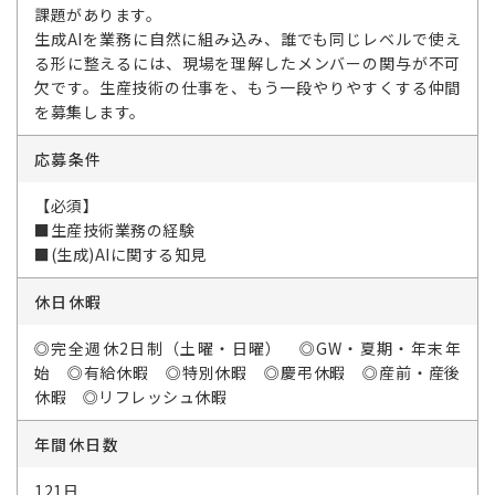
課題があります。
生成AIを業務に自然に組み込み、誰でも同じレベルで使え
る形に整えるには、現場を理解したメンバーの関与が不可
欠です。生産技術の仕事を、もう一段やりやすくする仲間
を募集します。
応募条件
【必須】
■生産技術業務の経験
■(生成)AIに関する知見
休日休暇
◎完全週休2日制（土曜・日曜） ◎GW・夏期・年末年
始 ◎有給休暇 ◎特別休暇 ◎慶弔休暇 ◎産前・産後
休暇 ◎リフレッシュ休暇
年間休日数
121日