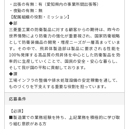
・出張の有無：有（愛知県内の事業所間出張等）
・夜勤の有無：無
【配属組織の役割・ミッション】
◆部
三菱重工業の防衛製品に対する顧客からの期待は、昨今の
世界情勢により防衛力の強化が重要視され、国家防衛戦略
として防衛装備品の開発・増産ニーズが一層高まっていま
す。その中で、飛昇体製造部は製品に要求される性能を
100%発揮する高品質の飛昇体を中心とした防衛製品を効
率的に生産していくことで、国民の安全・安心な暮らし、
そして我が国の平和に貢献しております。
◆課
工場インフラの整備や排水処理設備の安定稼働を通して、
ものづくりを下支えする重要な役割を担っています。
応募条件
【必須】
■製造業での業務経験を持ち、上記業務を積極的に学び取
り組む意欲がある方