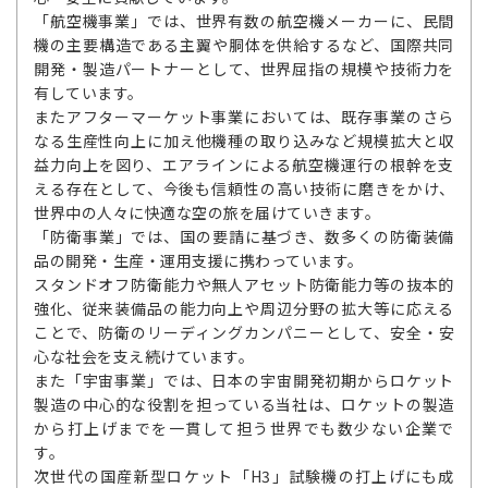
「航空機事業」では、世界有数の航空機メーカーに、民間
機の主要構造である主翼や胴体を供給するなど、国際共同
開発・製造パートナーとして、世界屈指の規模や技術力を
有しています。
またアフターマーケット事業においては、既存事業のさら
なる生産性向上に加え他機種の取り込みなど規模拡大と収
益力向上を図り、エアラインによる航空機運行の根幹を支
える存在として、今後も信頼性の高い技術に磨きをかけ、
世界中の人々に快適な空の旅を届けていきます。
「防衛事業」では、国の要請に基づき、数多くの防衛装備
品の開発・生産・運用支援に携わっています。
スタンドオフ防衛能力や無人アセット防衛能力等の抜本的
強化、従来装備品の能力向上や周辺分野の拡大等に応える
ことで、防衛のリーディングカンパニーとして、安全・安
心な社会を支え続けています。
また「宇宙事業」では、日本の宇宙開発初期からロケット
製造の中心的な役割を担っている当社は、ロケットの製造
から打上げまでを一貫して担う世界でも数少ない企業で
す。
次世代の国産新型ロケット「H3」試験機の打上げにも成