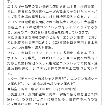
す。
エネルギー効率の高い快適な空間を創出する「冷熱事業」
では、世界的な脱炭素化ニーズの高まりを受けたヒートポ
ンプ製品市場の需要拡大に対し新機種投入で応え、カーエ
アコンでは電動化車両向けの市場拡大に対応して大容量や
高電圧タイプの電動コンプレッサをラインアップするな
ど、客先のニーズに合わせた商品を提供していきます。
またさまざまな機械の動力となる「エンジン事業」におい
ては脱炭素社会実現に向け、CO2排出ゼロを実現する水素
エンジンの開発・導入を推進。
さらに、自動車のパワートレインの多様化に応える「ター
ボチャージャ事業」ではゼロエミッション車両への移行に
対応した燃料電池システム用電動コンプレッサの開発・受
注活動を進め、システム全体の効率向上に寄与していま
す。
※ターボチャージャ市場シェア世界3位、エンジン市場シェ
ア国内1位、ターボ冷凍機市場シェア国内1位
◆航空・防衛・宇宙（28.0%：1兆3938億円）
三菱重工は、民間航空機、防衛、宇宙の各分野を通じて国
家レベルのプロジェクトに取り組み、世界中の人々の安
心・安全に貢献しています。