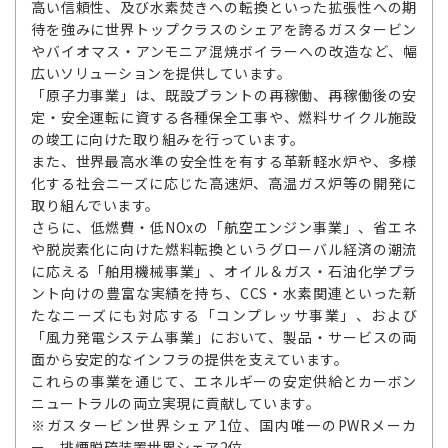
高い信頼性、及び水素焚きへの転換といった拡張性への期
待を強みに世界トップクラスのシェアを誇るガスタービン
やバイオマス・アンモニア混焼ボイラーへの改造など、幅
広いソリューションを提供しています。
「原子力事業」は、既設プラントの再稼働、再稼働後の安
定・安全運転に資する各種保全工事や、燃料サイクル施設
の竣工に向けた取り組みを行っています。
また、世界最高水準の安全性を有する革新軽水炉や、多様
化する社会ニーズに応じた高速炉、高温ガス炉等の開発に
取り組んでいます。
さらに、低燃費・低NOxの「航空エンジン事業」、省エネ
や脱炭素化に向けた燃料転換というグローバル経済の潮流
に応える「舶用機械事業」、オイル＆ガス・石油化学プラ
ント向けの豊富な実績を持ち、CCS・水素関連といった新
たなニーズにも対応する「コンプレッサ事業」、および
「風力発電システム事業」において、製品・サービスの両
面から安定的なインフラの提供を支えています。
これらの事業を通じて、エネルギーの安定供給とカーボン
ニュートラルの両立実現に貢献しています。
※ガスタービン世界シェア1位、国内唯一のPWRメーカ
ー、排煙脱硫装置世界シェア2位