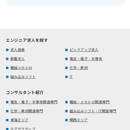
エンジニア求人を探す
求人検索
ピックアップ求人
新着求人
電気・電子・半導体
機械メカトロ
化学・素材
組み込みソフト
IT
コンサルタント紹介
電気・電子・半導体関連専門
機械・メカトロ関連専門
化学・素材関連専門
組み込みソフト・IT関連専門
東海エリア
関西エリア
エグゼクティブ