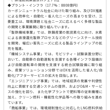
◆プラント・インフラ（17.7%：8808億円）
カーボンニュートラル社会に向けた取り組み、及びDX推進
による効率化・自動化・省人化ニーズの高まりを受け、三
菱重工は、環境課題と社会ニーズに応えるべく多様な製品
の開発と事業展開に取り組んでいます。
「製鉄機械事業」では、鉄鋼産業の脱炭素化に向け、水素
による直接還元製鉄プロセスなどのグリーンスチール技術
を開発、幅広い客先ニーズに応える製品ラインアップの拡
充を推進。
「機械システム事業」では、モビリティ・試験装置分野に
おいて、自動車の自動運転を支援する各種インフラ設備お
よび自動運転車の開発を支援する統合試験設備に取り組
み、産業ソリューション分野ではDXを活用した省人化/自
動化/アフターサービスの拡大を目指します。
「エンジニアリング事業」では、地域経済の発展や利便性
向上に貢献する交通システムの提供、およびO&M・サービ
スの強化を図り、 また化学プラントで肥料等の従来機種に
加え、クリーン燃料・機能性化学品等への取り組みを進め
ています。
「商船事業」では、環境規制強化に対応したLNG燃料供給