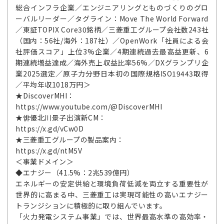
総合インフラ企業／エンジニアリングとものづくりのグロ
ーバルリーダー／タグライン：Move The World Forward
／東証TOPIX Core30銘柄／三菱重工グループ会社数243社
（国内：56社/海外：187社）／OpenWork「社員による会
社評価スコア」上位3%企業／4期連続過去最高益更新、6
期連続増益達成／海外売上収益比率56%／DXグランプリ企
業2025選定／原子力分野日本初の国際規格ISO19443取得
／平均年収1018万円＞
★DiscoverMHI：
https://www.youtube.com/@DiscoverMHI
★俳優北川景子出演新CM：
https://x.gd/vCw0D
★三菱重工グループの製品案内：
https://x.gd/ntM5V
＜事業ドメイン＞
◆エナジー（41.5%：2兆539億円）
エネルギーの安定供給と環境負荷低減を両立する重要性が
世界的に高まる中、三菱重工は実現可能性の高いエナジー
トランジションに積極的に取り組んでいます。
「火力発電システム事業」では、世界最高水準の高効率・