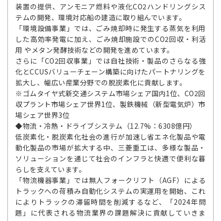
装置の提供、アンモニア燃料や液化CO2ハンドリングシス
テムの開発、環境対応船の建造に取り組んでいます。
「環境設備事業」では、ごみ焼却時に発生する蒸気を利用
した高効率発電に加え、ごみ焼却施設でのCO2回収・利活
用 やメタン発酵技術などの開発を進めています。
さらに「CO2回収事業」では自社技術・製品のさらなる強
化とCCUSバリューチェーン構築に向けたパートナリングを
拡大し、幅広い産業分野での脱炭素化に貢献します。
※ゴムタイヤ式新交通システム市場シェア国内1位、CO2回
収プラント市場シェア世界1位、製鉄機械（新型電気炉）市
場シェア世界3位
◆物流・冷熱・ドライブシステム（12.7%：6308億円）
低炭素化・脱炭素化社会の進行が加速し省エネ化製品や電
動化製品の市場が拡大する中、三菱重工は、多様な製品・
ソリューションを通じて社会のインフラと快適で便利な暮
らしを支えています。
「物流機器事業」では無人フォークリフト（AGF）による
トラックへの荷積み自動化システムの実運用を開始、これ
によりトラックの滞留時間を削減するなど、「2024年問
題」に代表される物流業界の課題解決に貢献していきま