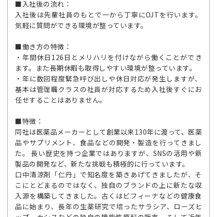
■入社後の流れ：
入社後は先輩社員のもとで一から丁寧にOJTを行います。
気軽に質問ができる環境が整っています。
■働き方の特徴：
・年間休日126日とメリハリを付けながら働くことができ
ます。また長期休暇も取得しやすい環境が整っています。
・年に数回程度緊急呼び出しや休日対応が発生しますが、
基本は管理職クラスの社員が対応するため入社後すぐにお
任せすることはありません。
■特徴：
同社は医薬品メーカーとして創業以来130年に渡って、医薬
品やサプリメント、食品などの開発・製造を行ってきまし
た。 長い歴史を持つ企業ではありますが、SNSの活用や新
製品の開発など、新たな挑戦も積極的に行っています。
口中清涼剤「仁丹」で知名度を築きあげてきましたが、そ
こにとどまるのではなく、独自のブランドの上に新たな収
入源を構築してきました。古くはビフィーナなどの健康食
品に始まり、長年の生薬研究で培ったサラシア、ローズヒ