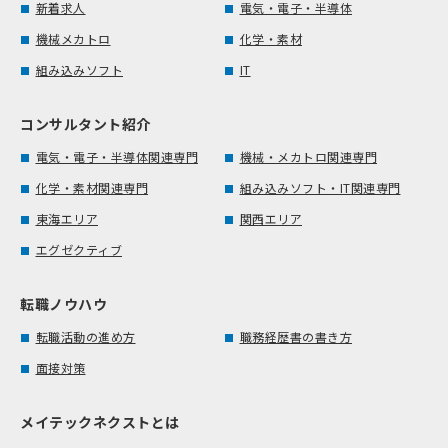
新着求人
電気・電子・半導体
機械メカトロ
化学・素材
組み込みソフト
IT
コンサルタント紹介
電気・電子・半導体関連専門
機械・メカトロ関連専門
化学・素材関連専門
組み込みソフト・IT関連専門
東海エリア
関西エリア
エグゼクティブ
転職ノウハウ
転職活動の進め方
職務経歴書の書き方
面接対策
メイテックネクストとは