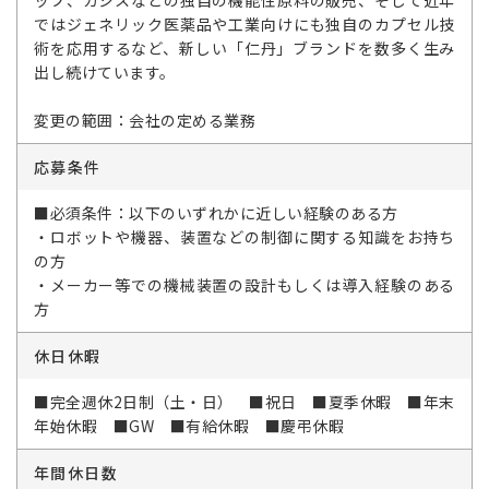
ップ、カシスなどの独自の機能性原料の販売、そして近年
ではジェネリック医薬品や工業向けにも独自のカプセル技
術を応用するなど、新しい「仁丹」ブランドを数多く生み
出し続けています。
変更の範囲：会社の定める業務
応募条件
■必須条件：以下のいずれかに近しい経験のある方
・ロボットや機器、装置などの制御に関する知識をお持ち
の方
・メーカー等での機械装置の設計もしくは導入経験のある
方
休日休暇
■完全週休2日制（土・日） ■祝日 ■夏季休暇 ■年末
年始休暇 ■GW ■有給休暇 ■慶弔休暇
年間休日数