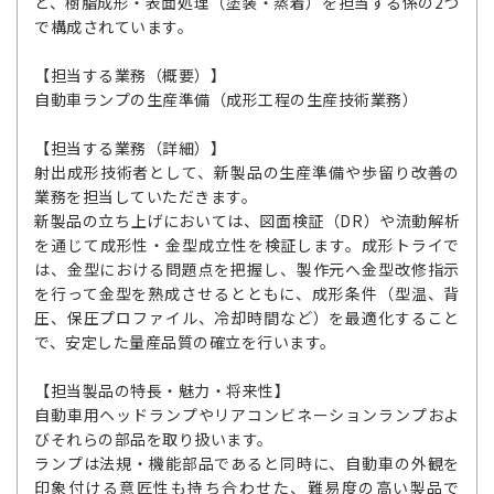
と、樹脂成形・表面処理（塗装・蒸着）を担当する係の2つ
で構成されています。
【担当する業務（概要）】
自動車ランプの生産準備（成形工程の生産技術業務）
【担当する業務（詳細）】
射出成形技術者として、新製品の生産準備や歩留り改善の
業務を担当していただきます。
新製品の立ち上げにおいては、図面検証（DR）や流動解析
を通じて成形性・金型成立性を検証します。成形トライで
は、金型における問題点を把握し、製作元へ金型改修指示
を行って金型を熟成させるとともに、成形条件（型温、背
圧、保圧プロファイル、冷却時間など）を最適化すること
で、安定した量産品質の確立を行います。
【担当製品の特長・魅力・将来性】
自動車用ヘッドランプやリアコンビネーションランプおよ
びそれらの部品を取り扱います。
ランプは法規・機能部品であると同時に、自動車の外観を
印象付ける意匠性も持ち合わせた、難易度の高い製品で