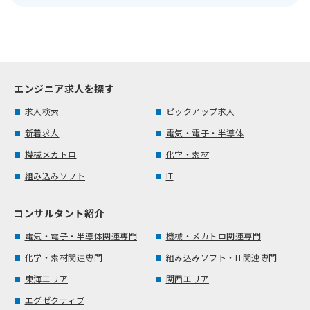
エンジニア求人を探す
求人検索
ピックアップ求人
新着求人
電気・電子・半導体
機械メカトロ
化学・素材
組み込みソフト
IT
コンサルタント紹介
電気・電子・半導体関連専門
機械・メカトロ関連専門
化学・素材関連専門
組み込みソフト・IT関連専門
東海エリア
関西エリア
エグゼクティブ