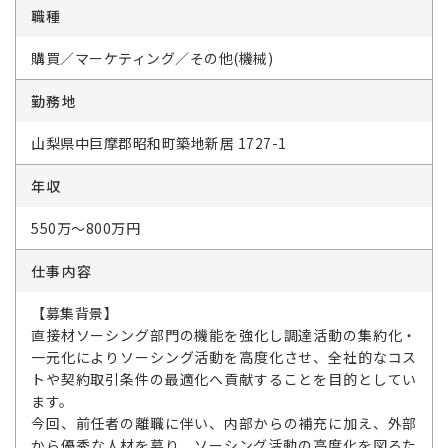
職種
購買／マーケティング／その他(機械)
勤務地
山梨県中巨摩郡昭和町築地新居 1727-1
年収
550万～800万円
仕事内容
【募集背景】
直接材ソーシング部門の機能を強化し調達活動の集約化・
一元化によりソーシング活動を高度化させ、全社的なコス
トや契約取引条件の最適化へ貢献することを目的としてい
ます。
今回、前任者の離職に伴い、内部からの補充に加え、外部
から優秀な人材を募り、ソーシング活動の高度化を図るた