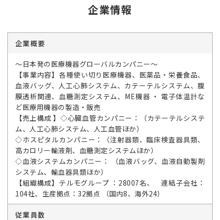
企業情報
企業概要
～日本発の医療機器グローバルカンパニー～
【事業内容】各種使い切り医療機器、医薬品・栄養食品、
血液バッグ、人工心肺システム、カテーテルシステム、腹
膜透析関連、血糖測定システム、ME機器 ・ 電子体温計な
ど医療用機器の製造・販売
【売上構成 】◇心臓血管カンパニー：（カテーテルシステ
ム、人工心肺システム、人工血管ほか）
◇ホスピタルカンパニー：（注射器類、臨床検査器具類、
高カロリー輸液剤、血糖測定システムほか）
◇血液システムカンパニー： （血液バッグ、血液自動製剤
システム、輸血器具類ほか）
【組織構成】テルモグループ ：28007名、 連結子会社：
104社、生産拠点：32拠点 （国内8、海外24）
従業員数