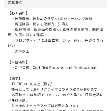
応募条件
【必須要件】
・医療機器、医薬品の樹脂 or 原薬ソーシング経験
・調達購買に関する理解力、知識力
・医療機器、医薬品の樹脂 or 原薬の業界動向、関連法
規、制度に対する理解
・プロアクティブに企画立案、交渉、遂行、完遂できる
能力
・大卒以上
【希望条件】
・CPP資格（Certified Procurement Professional）
【語学】
TOEIC 740点以上（目安）
機会としては海外サプライヤとのやり取りがあります
応募時点では英語でのメールでのやり取り、日常会話レ
ベルは必須、
入社後のキャッチアップは必要となります
英語を使用度合に関係なく、海外とのビジネスのやり取