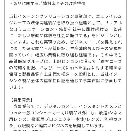
・製品に関する苦情対応とその改善推進
当社イメージングソリューション事業部は、富士フイルム
グループの映像関連製品を取り扱う組織として、「リアル
なコミュニケーション・感動を社会に届け続ける と共
に 新しい感動や体験を社会に提供する」をビジョンとし
ています。これら実現のため、ビジネスニーズを捉えそれ
に適した研究開発・品質保証、生産戦略およびその実現を
図っていく、幅広い業務に取り組む組織です。その中でも
品質保証グループは、上記ビジョンに沿って「顧客ニーズ
の的確な把握、およびニーズに沿った製品に対する確実な
保証と製品品質向上施策の推進」を役割とし、当社イメー
ジング製品全体の信頼性保証を通じて事業貢献に参画して
います。
【募集背景】
当事業部では、デジタルカメラ、インスタントカメラと
いった一般コンシューマー向け製品以外にも、放送/シネマ
用レンズ、投影用プロジェクター本体/レンズ、監視カメ
ラ、双眼鏡など幅広いビジネスを展開しています。