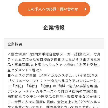
この求人への応募・問い合わせ
企業情報
企業概要
＜創立90周年/国内大手総合化学メーカー/創業以来、写真
フィルムで培った独自技術を進化させながらさまざまな製
品と事業展開/売上高はヘルスケアで初めて1兆円を突破し
全セグメントで増収＞
■ヘルスケア事業（メディカルシステム、バイオCDMO、
LSソリューション）：トータルヘルスケアカンパニーとし
て「予防」「診断」「治療」の3領域で幅広い事業を展開。
アンメットメディカルニーズへの対応や疾病の早期発見、
画期的なワクチンや医薬品の開発・製造支援などを通じ
て、世界の人々の健康に貢献。会社売上の約32％がヘルス
ケア事業となっており、柱の事業となっております。2030