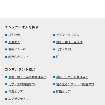
エンジニア求人を探す
求人検索
ピックアップ求人
新着求人
電気・電子・半導体
機械メカトロ
化学・素材
組み込みソフト
IT
コンサルタント紹介
電気・電子・半導体関連専門
機械・メカトロ関連専門
化学・素材関連専門
組み込みソフト・IT関連専門
東海エリア
関西エリア
エグゼクティブ