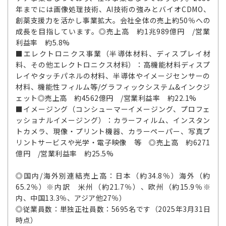
年までには画像処理技術、AI技術の強みとバイオCDMO、
創薬支援力を活かし事業拡大。会社全体の売上約50％への
成長を目指しています。◎売上高 約1兆989億円 /営業
利益率 約5.8%
■エレクトロニクス事業（半導体材料、ディスプレイ材
料、その他エレクトロニクス材料）：高機能材料ディスプ
レイやタッチパネルの材料、半導体やイメージセンサーの
材料、機能性フィルム等/グラフィックシステム&インクジ
ェット◎売上高 約4562億円 /営業利益率 約22.1%
■イメージング（コンシューマーイメージング、プロフェ
ッショナルイメージング）：カラーフィルム、インスタン
トカメラ、現像・プリント機器、カラーペーパー、写真プ
リントサービスや光学・電子映像 等 ◎売上高 約6271
億円 /営業利益率 約25.5%
◎国内/海外別連結売上高：日本（約34.8％）海外（約
65.2％）※内訳 米州（約21.7％）、欧州（約15.9％※
内、中国13.3％、アジア他27％）
◎従業員数：単独正社員数：5695名です（2025年3月31日
時点）