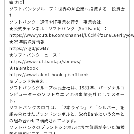
幸せに】
ソフトバンクグループ：世界のAI企業へ投資する「投資会
社」
ソフトバンク：通信やIT事業を行う「事業会社」
★公式チャンネル：ソフトバンク（SoftBank）：
https://www.youtube.com/channel/UCcMKfz1n6L6erIlyyo
★25年度決算情報：
https://x.gd/jswM7
★ソフトバンクニュース：
https://www.softbank.jp/sbnews/
★talentbook：
https://www.talent-book.jp/softbank
※ブランド名由来：
ソフトバンクグループ株式会社は、1981年、パーソナルコ
ンピューターのソフトウエア流通事業会社としてスター
ト。
ソフトバンクのロゴは、「2本ライン」と「シルバー」を
組み合わせたブランドシンボルと、SoftBankという文字と
の組み合わせで構成されています。
ソフトバンクのブランドシンボルは坂本龍馬が率いた海援
隊の旗印がモチーフです。