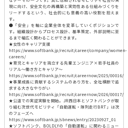
なテーマの一つです。真に信頼されるモビリティ社会の実
現に向け、安全文化の再構築と実効性ある仕組みづくりを
リードするという、社会的にも意義の高い役割を担えま
す。
●「安全」を軸に企業全体を変革していくポジションで
す。組織設計からプロセス設計、基準策定、外部説明に至
るまで幅広く関わることができます。
★女性のキャリア支援
https://www.softbank.jp/recruit/career/company/women-
careers/
★育児とキャリアを両立する先輩エンジニア×若手社員の
リアル～働き方とキャリア～
https://www.softbank.jp/recruit/careernow/2025/00016/
★事業成長に貢献するシステムのあり方を、全社横断で追
求する大きなやりがい
https://www.softbank.jp/recruit/careernow/2026/00017/
★公道での実証実験を開始。JR西日本とソフトバンクが取
り組む次世代モビリティ「自動運転・隊列走行BRT」は次
のフェーズへ
https://www.softbank.jp/sbnews/entry/20230927_01
★ソフトバンク、BOLDLYの「自動運転」に関わるニュー