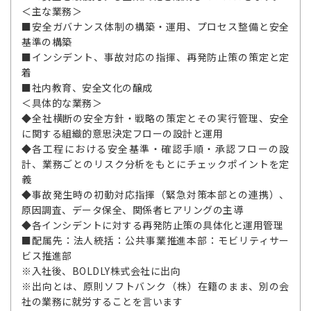
＜主な業務＞
■安全ガバナンス体制の構築・運用、プロセス整備と安全
基準の構築
■インシデント、事故対応の指揮、再発防止策の策定と定
着
■社内教育、安全文化の醸成
＜具体的な業務＞
◆全社横断の安全方針・戦略の策定とその実行管理、安全
に関する組織的意思決定フローの設計と運用
◆各工程における安全基準・確認手順・承認フローの設
計、業務ごとのリスク分析をもとにチェックポイントを定
義
◆事故発生時の初動対応指揮（緊急対策本部との連携）、
原因調査、データ保全、関係者ヒアリングの主導
◆各インシデントに対する再発防止策の具体化と運用管理
■配属先：法人統括：公共事業推進本部：モビリティサー
ビス推進部
※入社後、BOLDLY株式会社に出向
※出向とは、原則ソフトバンク（株）在籍のまま、別の会
社の業務に就労することを言います