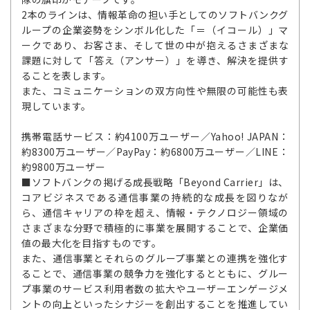
2本のラインは、情報革命の担い手としてのソフトバンクグ
ループの企業姿勢をシンボル化した「＝（イコール）」マ
ークであり、お客さま、そして世の中が抱えるさまざまな
課題に対して「答え（アンサー）」を導き、解決を提供す
ることを表します。
また、コミュニケーションの双方向性や無限の可能性も表
現しています。
携帯電話サービス：約4100万ユーザー／Yahoo! JAPAN：
約8300万ユーザー／PayPay：約6800万ユーザー／LINE：
約9800万ユーザー
■ソフトバンクの掲げる成長戦略「Beyond Carrier」は、
コアビジネスである通信事業の持続的な成長を図りなが
ら、通信キャリアの枠を超え、情報・テクノロジー領域の
さまざまな分野で積極的に事業を展開することで、企業価
値の最大化を目指すものです。
また、通信事業とそれらのグループ事業との連携を強化す
ることで、通信事業の競争力を強化するとともに、グルー
プ事業のサービス利用者数の拡大やユーザーエンゲージメ
ントの向上といったシナジーを創出することを推進してい