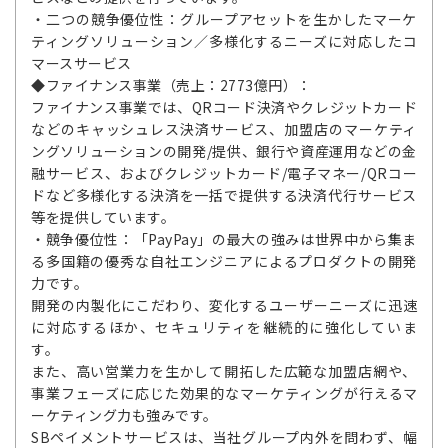
・二つの競争優位性：グループアセットを生かしたマーケ
ティングソリューション／多様化するニーズに対応したコ
マースサービス
◆ファイナンス事業（売上：2773億円）：
ファイナンス事業では、QRコード決済やクレジットカード
などのキャッシュレス決済サービス、加盟店のマーケティ
ングソリューションの開発/提供、銀行や資産運用などの金
融サービス、およびクレジットカード/電子マネー/QRコー
ドなど多様化する決済を一括で提供する決済代行サービス
等を提供しています。
・競争優位性：「PayPay」の最大の強みは世界中から集ま
る多国籍の優秀な自社エンジニアによるプロダクトの開発
力です。
開発の内製化にこだわり、変化するユーザーニーズに迅速
に対応するほか、セキュリティを継続的に強化していま
す。
また、高い営業力を生かして開拓した広範な加盟店網や、
事業フェーズに応じた効果的なマーケティングが行えるマ
ーケティング力も強みです。
SBペイメントサービスは、当社グループ内外を問わず、幅