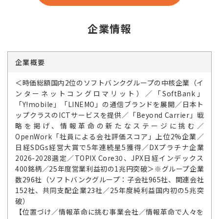
企業情報
企業概要
＜時価総額国内2位のソフトバンクグループの中核企業（イ
ンターネットコングロマリット）／「SoftBank」
「Y!mobile」「LINEMO」の通信ブランドを展開／日本ト
ップクラスのICTサービスを提供／「Beyond Carrier」戦
略を掲げ、情報革命の新たなステージに挑む／
OpenWork「社員による会社評価スコア」上位2%企業／
日経SDGs経営大賞で5年連続星5獲得／DXプラチナ企業
2026-2028選定／TOPIX Core30、JPX日経インデックス
400銘柄／25年度営業利益初の1兆円突破＞※グループ企業
数296社（ソフトバンクグループ：子会社965社、関連会社
152社、共同支配企業23社／25年度純利益国内初の5兆突
破）
【位置づけ／情報革命に挑む事業会社／情報革命で人々を