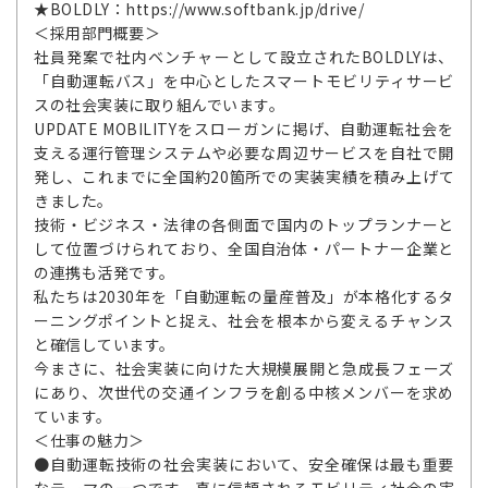
★BOLDLY：https://www.softbank.jp/drive/
＜採用部門概要＞
社員発案で社内ベンチャーとして設立されたBOLDLYは、
「自動運転バス」を中心としたスマートモビリティサービ
スの社会実装に取り組んでいます。
UPDATE MOBILITYをスローガンに掲げ、自動運転社会を
支える運行管理システムや必要な周辺サービスを自社で開
発し、これまでに全国約20箇所での実装実績を積み上げて
きました。
技術・ビジネス・法律の各側面で国内のトップランナーと
して位置づけられており、全国自治体・パートナー企業と
の連携も活発です。
私たちは2030年を「自動運転の量産普及」が本格化するタ
ーニングポイントと捉え、社会を根本から変えるチャンス
と確信しています。
今まさに、社会実装に向けた大規模展開と急成長フェーズ
にあり、次世代の交通インフラを創る中核メンバーを求め
ています。
＜仕事の魅力＞
●自動運転技術の社会実装において、安全確保は最も重要