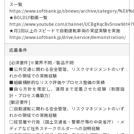
ス一覧
https://www.softbank.jp/sbnews/archive/categor
★BOLDLY動画一覧
https://www.youtube.com/channel/UCBgKqcBvSnsw90t47
★月1回以上のスピードで自動運転車両の実証実験を実施
https://www.softbank.jp/drive/service/demonstration/
応募条件
[必須要件]※業界不問／製品不問
■公共交通に関わる安全管理、リスクマネジメントのいず
れかの領域での実務経験
■組織横断的なリスク評価やプロセス整備の実績
■自ら方針を策定し、運用まで定着させた経験（制度設
計・プロセス構築力）
[歓迎要件]
□自動運転に関わる安全管理、リスクマネジメントのいず
れかの領域での実務経験
□経営層や行政（国土交通省・警察庁等の中央省庁）・メ
ディアなど社外ステークホルダーへの説明経験