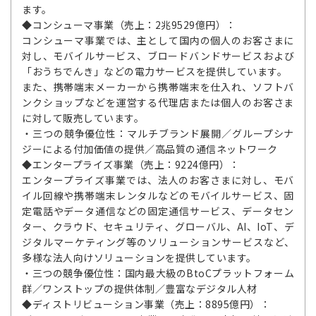
ます。
◆コンシューマ事業（売上：2兆9529億円）：
コンシューマ事業では、主として国内の個人のお客さまに
対し、モバイルサービス、ブロードバンドサービスおよび
「おうちでんき」などの電力サービスを提供しています。
また、携帯端末メーカーから携帯端末を仕入れ、ソフトバ
ンクショップなどを運営する代理店または個人のお客さま
に対して販売しています。
・三つの競争優位性：マルチブランド展開／グループシナ
ジーによる付加価値の提供／高品質の通信ネットワーク
◆エンタープライズ事業（売上：9224億円）：
エンタープライズ事業では、法人のお客さまに対し、モバ
イル回線や携帯端末レンタルなどのモバイルサービス、固
定電話やデータ通信などの固定通信サービス、データセン
ター、クラウド、セキュリティ、グローバル、AI、IoT、デ
ジタルマーケティング等のソリューションサービスなど、
多様な法人向けソリューションを提供しています。
・三つの競争優位性：国内最大級のBtoCプラットフォーム
群／ワンストップの提供体制／豊富なデジタル人材
◆ディストリビューション事業（売上：8895億円）：