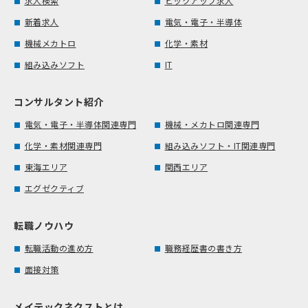
求人検索
ピックアップ求人
新着求人
電気・電子・半導体
機械メカトロ
化学・素材
組み込みソフト
IT
コンサルタント紹介
電気・電子・半導体関連専門
機械・メカトロ関連専門
化学・素材関連専門
組み込みソフト・IT関連専門
東海エリア
関西エリア
エグゼクティブ
転職ノウハウ
転職活動の進め方
職務経歴書の書き方
面接対策
メイテックネクストとは