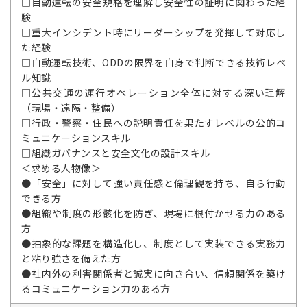
□自動運転の安全規格を理解し安全性の証明に関わった経
験
□重大インシデント時にリーダーシップを発揮して対応し
た経験
□自動運転技術、ODDの限界を自身で判断できる技術レベ
ル知識
□公共交通の運行オペレーション全体に対する深い理解
（現場・遠隔・整備）
□行政・警察・住民への説明責任を果たすレベルの公的コ
ミュニケーションスキル
□組織ガバナンスと安全文化の設計スキル
＜求める人物像＞
●「安全」に対して強い責任感と倫理観を持ち、自ら行動
できる方
●組織や制度の形骸化を防ぎ、現場に根付かせる力のある
方
●抽象的な課題を構造化し、制度として実装できる実務力
と粘り強さを備えた方
●社内外の利害関係者と誠実に向き合い、信頼関係を築け
るコミュニケーション力のある方