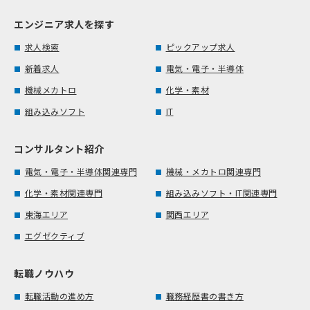
エンジニア求人を探す
求人検索
ピックアップ求人
新着求人
電気・電子・半導体
機械メカトロ
化学・素材
組み込みソフト
IT
コンサルタント紹介
電気・電子・半導体関連専門
機械・メカトロ関連専門
化学・素材関連専門
組み込みソフト・IT関連専門
東海エリア
関西エリア
エグゼクティブ
転職ノウハウ
転職活動の進め方
職務経歴書の書き方