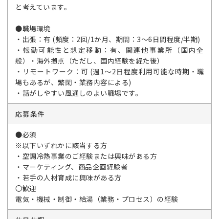
と考えています。
●職場環境
・出張：有 (頻度：2回/1か月、期間：3～6日間程度/半期)
・転勤可能性と想定移動：有、関連他事業所（国内全
般）・海外拠点（ただし、国内経験を経た後）
・リモートワーク：可 (週1～2日程度利用可能な時期・職
場もあるが、繁閑・業務内容による)
・話がしやすい風通しのよい職場です。
応募条件
●必須
※以下いずれかに該当する方
・空調冷熱事業のご経験または興味がある方
・マーケティング、商品企画経験者
・若手の人材育成に興味がある方
〇歓迎
電気・機械・制御・給湯（業務・プロセス）の経験