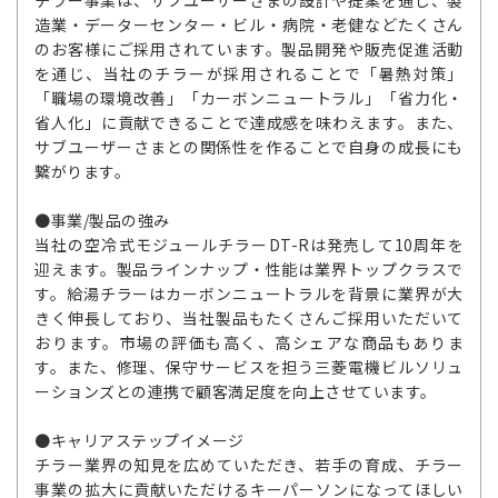
チラー事業は、サブユーザーさまの設計や提案を通じ、製
造業・データーセンター・ビル・病院・老健などたくさん
のお客様にご採用されています。製品開発や販売促進活動
を通じ、当社のチラーが採用されることで「暑熱対策」
「職場の環境改善」「カーボンニュートラル」「省力化・
省人化」に貢献できることで達成感を味わえます。また、
サブユーザーさまとの関係性を作ることで自身の成長にも
繋がります。
●事業/製品の強み
当社の空冷式モジュールチラーDT-Rは発売して10周年を
迎えます。製品ラインナップ・性能は業界トップクラスで
す。給湯チラーはカーボンニュートラルを背景に業界が大
きく伸長しており、当社製品もたくさんご採用いただいて
おります。市場の評価も高く、高シェアな商品もありま
す。また、修理、保守サービスを担う三菱電機ビルソリュ
ーションズとの連携で顧客満足度を向上させています。
●キャリアステップイメージ
チラー業界の知見を広めていただき、若手の育成、チラー
事業の拡大に貢献いただけるキーパーソンになってほしい