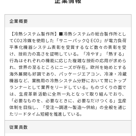
企業情報
企業概要
【冷熱システム製作所】■冷熱システムの総合製作所とし
てCO2冷媒を使用した「サニーパックQ ECO」が電力負荷
平準化機器システム表彰を受賞するなど数々の表彰を受
け、技術力の高さを証明している。「冷やす」「熱する」
行為はそれぞれの機能に応じた複雑な技術の応用が求めら
れ、世界の至るところにニーズが存在。欧州を始めとする
海外展開も好調であり、パッケージエアコン、冷凍・冷蔵
機器など、業務用の冷熱システム分野において常にトップ
ランナーとして業界をリードしている。ものづくりの面で
は、生産革新活動に全所一丸となって取り組んでおり、
「必要なものを、必要なときに、必要なだけつくる」生産
体制を目指し、「受注～調達～製造～供給」の全般を通じ
たリードタイム短縮を推進している。
従業員数