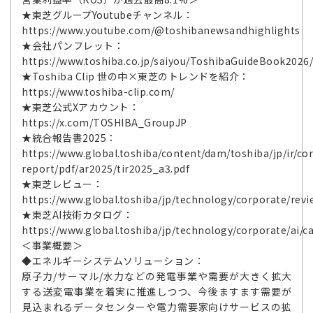
★東芝グループYoutubeチャンネル：
https://www.youtube.com/@toshibanewsandhighlights
★会社パンフレット：
https://www.toshiba.co.jp/saiyou/ToshibaGuideBook2026
★Toshiba Clip 世の中×東芝のトレンドを紹介：
https://www.toshiba-clip.com/
★東芝公式Xアカウント：
https://x.com/TOSHIBA_GroupJP
★統合報告書2025：
https://www.global.toshiba/content/dam/toshiba/jp/ir/cor
report/pdf/ar2025/tir2025_a3.pdf
★東芝レビュー：
https://www.global.toshiba/jp/technology/corporate/revi
★東芝AI技術カタログ：
https://www.global.toshiba/jp/technology/corporate/ai/c
＜事業概要＞
◆エネルギーシステムソリューション：
原子力/サーマル/水力などの発電事業や需要が大きく拡大
する送変電事業を着実に推進しつつ、今後ますます需要が
見込まれるデータセンターや電力需要家向けサービスの拡