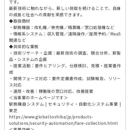
です。
最新技術に触れながら、新しい挑戦を続けることで、自身
の成長と社会への貢献を実感できます。
◆取扱商材
・駅務機器：改札機／券売機／精算機／窓口処理機など
・情報系システム：収入管理／遠隔操作／座席予約／MaaS
関連など
◆具体的な業務
・技術リサーチ・企画：最新技術の調査、競合分析、新製
品・システムの企画
・提案活動：要件ヒアリング、仕様検討、見積・提案書作
成
・開発フェーズ対応：要件定義書作成、試験報告、リリー
ス対応
・運用・改善：稼働後の窓口対応、改善提案
＜当事業のホームページです＞
駅務機器システム | セキュリティ・自動化システム事業 |
東芝
https://www.global.toshiba/jp/products-
solutions/security-automation/fare-collection.html
＜事業詳細＞