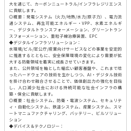
大を通じて、カーボンニュートラル/インフラレジリエンス
に貢献します。
◎概要：発電システム（火力/地熱/水力/原子力）、電力流
通システム、再生可能エネルギー・VPP、水素エネルギ
ー、デジタルトランスフォーメーション、グリーントラン
スフォーメーション、重粒子線治療装置、EPC
◆デジタルインフラソリューション：
水環境/ビル/官公庁/産業向けサービスなどの事業を安定的
に推進するとともに、安全保障環境の変化により需要が拡
大する防衛領域を着実に成長させていきます。
また、公共領域を軸とした幅広い顧客基盤や、これまで培
ったハードウェアの技術を生かしつつ、AI・デジタル技術
を掛け合わせ融合させることで、価値創出力の強化を目指
し、人口減少社会における持続可能な社会インフラの構
築・保全に貢献します。
◎概要：社会システム、防衛・電波システム、セキュリテ
ィ・自動化システム、鉄道システム、産業システム、スマ
ートマニュファクチャリング、バッテリー、ビルソリュー
ション
◆デバイス＆テクノロジー：