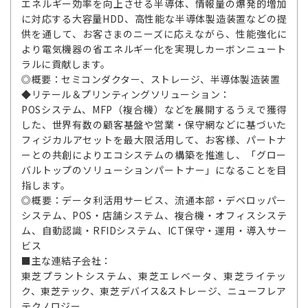
エネルギー効率を向上させる半導体、情報量の爆発的増加
に対応する大容量HDD、高性能な半導体製造装置などの提
供を通して、お客さまのニーズに応えながら、性能強化に
より電気機器の省エネルギー化を実現しカーボンニュート
ラルに貢献します。
◎概要：セミコンダクター、ストレージ、半導体製造装置
◆リテール＆プリンティングソリューション：
POSシステム、MFP（複合機）などを展開するうえで獲得
した、世界有数の顧客基盤や営業・保守網などに基づいた
フィジカルアセットを最大限活用して、お客様、パートナ
ーとの共創によりエコシステムの構築を推進し、「グロー
バルトップのソリューションパートナー」になることを目
指します。
◎概要：データ利活用サービス、流通本部・デベロッパー
システム、POS・店舗システム、複合機・オフィスシステ
ム、自動認識・RFIDシステム、ICT保守・運用・導入サー
ビス
■主な連結子会社：
東芝プラントシステム、東芝エレベータ、東芝ライテッ
ク、東芝テック、東芝デバイス&ストレージ、ニューフレア
テクノロジー