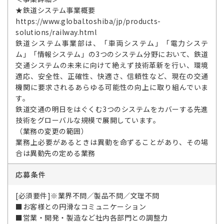
★鉄道システム事業概要
https://www.global.toshiba/jp/products-
solutions/railway.html
鉄道システム事業部は、「車両システム」「電力システ
ム」「情報システム」の3つのシステム分野において、鉄道
交通システムの未来に向けて絶えず技術革新を行い、環境
適応、安全性、正確性、快適さ、信頼性など、現在の交通
機関に要求されるあらゆる可能性の向上に取り組んでいま
す。
鉄道交通の明日をはぐくむ3つのシステムをカバーする先進
技術をグローバルな規模で展開しています。
（業務の変更の範囲）
業務上必要があるときは異動を命ずることがあり、その場
合は異動先の定める業務
応募条件
[必須要件]※業界不問／製品不問／文理不問
■お客様との円滑なコミュニケーション
■営業・開発・製造など社内各部門との調整力