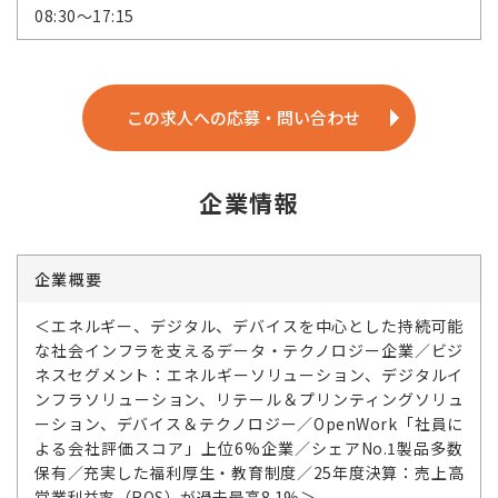
08:30～17:15
この求人への応募・問い合わせ
企業情報
企業概要
＜エネルギー、デジタル、デバイスを中心とした持続可能
な社会インフラを支えるデータ・テクノロジー企業／ビジ
ネスセグメント：エネルギーソリューション、デジタルイ
ンフラソリューション、リテール＆プリンティングソリュ
ーション、デバイス＆テクノロジー／OpenWork「社員に
よる会社評価スコア」上位6%企業／シェアNo.1製品多数
保有／充実した福利厚生・教育制度／25年度決算：売上高
営業利益率（ROS）が過去最高8.1%＞