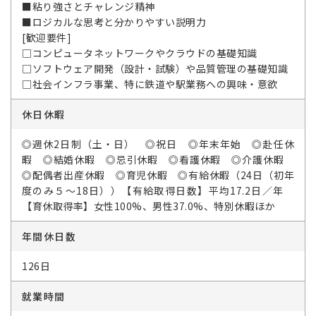
■粘り強さとチャレンジ精神
■ロジカルな思考と分かりやすい説明力
[歓迎要件]
□コンピュータネットワークやクラウドの基礎知識
□ソフトウェア開発（設計・試験）や品質管理の基礎知識
□社会インフラ事業、特に鉄道や駅業務への興味・意欲
休日休暇
◎週休2日制（土・日） ◎祝日 ◎年末年始 ◎赴任休
暇 ◎結婚休暇 ◎忌引休暇 ◎看護休暇 ◎介護休暇
◎配偶者出産休暇 ◎育児休暇 ◎有給休暇（24日（初年
度のみ５～18日））【有給取得日数】平均17.2日／年
【育休取得率】女性100%、男性37.0%、特別休暇ほか
年間休日数
126日
就業時間