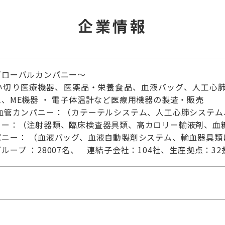
企業情報
グローバルカンパニー～
い切り医療機器、医薬品・栄養食品、血液バッグ、人工心
、ME機器 ・ 電子体温計など医療用機器の製造・販売
臓血管カンパニー：（カテーテルシステム、人工心肺システム
ニー：（注射器類、臨床検査器具類、高カロリー輸液剤、血
ニー： （血液バッグ、血液自動製剤システム、輸血器具類
ープ ：28007名、 連結子会社：104社、生産拠点：32