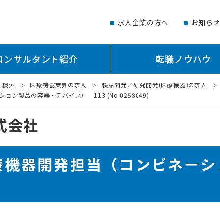
求人企業の方へ
お知ら
コンサルタント紹介
転職ノウハウ
人検索
医療機器業界の求人
製品開発／研究開発(医療機器)の求人
製品の容器・デバイス） 113 (No.0258049)
式会社
療機器開発担当（コンビネーシ