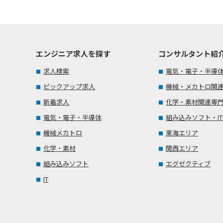
エンジニア求人を探す
コンサルタント紹
求人検索
電気・電子・半導
ピックアップ求人
機械・メカトロ関
新着求人
化学・素材関連専
電気・電子・半導体
組み込みソフト・I
機械メカトロ
東海エリア
化学・素材
関西エリア
組み込みソフト
エグゼクティブ
IT