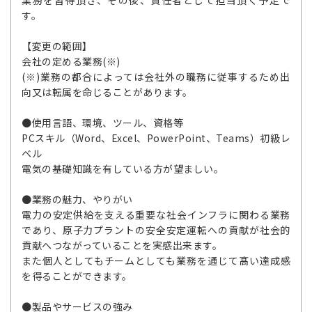
業務を習得頂き、その後、責任者として担当頂く予定で
す。
【変更の範囲】
会社の定める業務(※)
(※)業務の都合によっては会社外の職務に従事するため出
向又は転属を命じることがあります。
●使用言語、環境、ツール、資格等
PCスキル（Word、Excel、PowerPoint、Teams）初級レ
ベル
電気の基礎知識を有している方が望ましい。
●業務の魅力、やりがい
電力の安定供給を支える重要な社会インフラに関わる業務
であり、原子力プラントの安全安定運転への貢献が社会的
貢献へつながっていることを実感出来ます。
また個人としてもチームとしても業務を通じて髙い達成感
を得ることができます。
●製品やサービスの強み