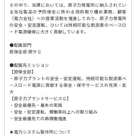
その中で、当課においては、原子力発電所に納入されてい
る当社製品の予防保全に係わる技術取り纏め業務、顧客
（電力会社）への提案活動を推進しており、原子力発電所
の安全・安定運転、ひいては持続可能な脱炭素のベースロ
ード電源確保に大きく貢献しています。
●配属部門
原保全部 原サＧ
●配属先ミッション
【原保全部】
・原子力プラントの安全・安定運転、持続可能な脱炭素ベ
ースロード電源に貢献する保全・保守サービスの充実・拡
大
【原子力プラントサービスＧ】
・安全最優先・基本の実践
・安全・安定運転、稼働率向上への取り組み
・安全最優先での再稼働推進
★電力システム製作所について