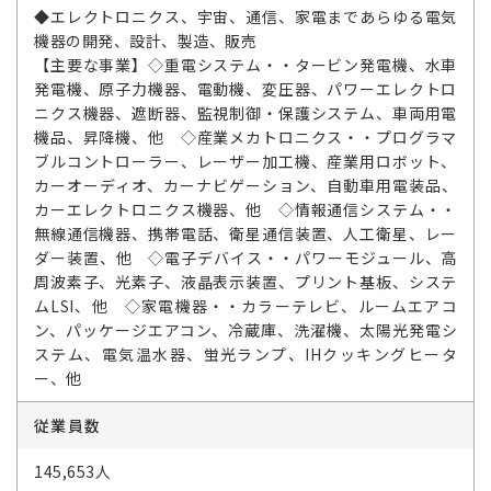
◆エレクトロニクス、宇宙、通信、家電まであらゆる電気
機器の開発、設計、製造、販売
【主要な事業】◇重電システム・・タービン発電機、水車
発電機、原子力機器、電動機、変圧器、パワーエレクトロ
ニクス機器、遮断器、監視制御・保護システム、車両用電
機品、昇降機、他 ◇産業メカトロニクス・・プログラマ
ブルコントローラー、レーザー加工機、産業用ロボット、
カーオーディオ、カーナビゲーション、自動車用電装品、
カーエレクトロニクス機器、他 ◇情報通信システム・・
無線通信機器、携帯電話、衛星通信装置、人工衛星、レー
ダー装置、他 ◇電子デバイス・・パワーモジュール、高
周波素子、光素子、液晶表示装置、プリント基板、システ
ムLSI、他 ◇家電機器・・カラーテレビ、ルームエアコ
ン、パッケージエアコン、冷蔵庫、洗濯機、太陽光発電シ
ステム、電気温水器、蛍光ランプ、IHクッキングヒータ
ー、他
従業員数
145,653人