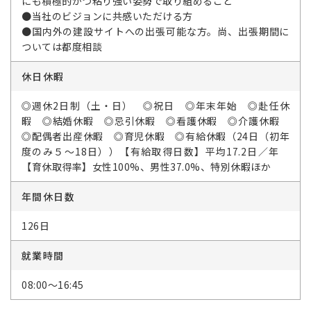
にも積極的かつ粘り強い姿勢で取り組めること
●当社のビジョンに共感いただける方
●国内外の建設サイトへの出張可能な方。尚、出張期間に
ついては都度相談
休日休暇
◎週休2日制（土・日） ◎祝日 ◎年末年始 ◎赴任休
暇 ◎結婚休暇 ◎忌引休暇 ◎看護休暇 ◎介護休暇
◎配偶者出産休暇 ◎育児休暇 ◎有給休暇（24日（初年
度のみ５～18日））【有給取得日数】平均17.2日／年
【育休取得率】女性100%、男性37.0%、特別休暇ほか
年間休日数
126日
就業時間
08:00～16:45