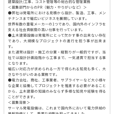
建築設計/工事、コスト管理等の総合的な管理業務
＜募集部門からのPR（魅力・やりがいなど）＞
●弊社は発電所における見積から設計、製造、工事、メン
テナンスまで幅広いビジネスを展開しています。
世界有数の重電メーカーの1つであり、国内外のインフラを
支える社会貢献度の高い仕事を行っています。
●土木建築設備は発電所にとって欠かす事の出来ない存在
であり、大規模なプロジェクトの進行を担う事が出来ま
す。
また通常は設計・施工の分業・縦割りが一般的ですが、当
社では設計計画段階から工事まで、一気通貫で担当する事
となります。
幅広い対応力が求められる一方で得られる知見も多く、大
きなやりがいのある業務です。
●電力会社、商社、工事業者、サプライヤーなど大小様々
な企業と協働してプロジェクトを推進する必要があること
から、土木建築の知識のみならず多様な知見や経験を得る
ことができます。
＜募集背景＞
サーマル発電設備は、これまで国内外において電力供給の
基幹設備として、重要な役割を担ってきました。