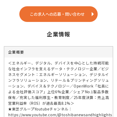
この求人への応募・問い合わせ
企業情報
企業概要
＜エネルギー、デジタル、デバイスを中心とした持続可能
な社会インフラを支えるデータ・テクノロジー企業／ビジ
ネスセグメント：エネルギーソリューション、デジタルイ
ンフラソリューション、リテール＆プリンティングソリュ
ーション、デバイス＆テクノロジー／OpenWork「社員に
よる会社評価スコア」上位6%企業／シェアNo.1製品多数
保有／充実した福利厚生・教育制度／25年度決算：売上高
営業利益率（ROS）が過去最高8.1%＞
★東芝グループYoutubeチャンネル：
https://www.youtube.com/@toshibanewsandhighlights