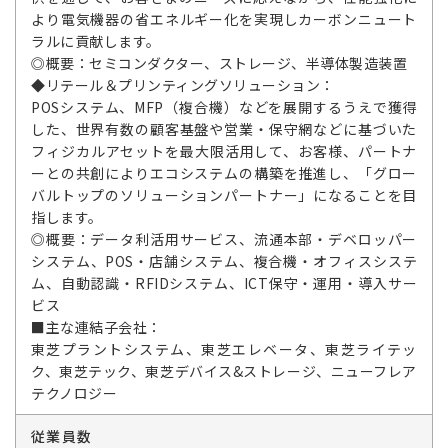
より電気機器の省エネルギー化を実現しカーボンニュート
ラルに貢献します。
◎概要：セミコンダクター、ストレージ、半導体製造装置
◆リテール＆プリンティングソリューション：
POSシステム、MFP（複合機）などを展開するうえで獲得
した、世界有数の顧客基盤や営業・保守網などに基づいた
フィジカルアセットを最大限活用して、お客様、パートナ
ーとの共創によりエコシステムの構築を推進し、「グロー
バルトップのソリューションパートナー」になることを目
指します。
◎概要：データ利活用サービス、流通本部・デベロッパー
システム、POS・店舗システム、複合機・オフィスシステ
ム、自動認識・RFIDシステム、ICT保守・運用・導入サー
ビス
■主な連結子会社：
東芝プラントシステム、東芝エレベータ、東芝ライテッ
ク、東芝テック、東芝デバイス&ストレージ、ニューフレア
テクノロジー
従業員数