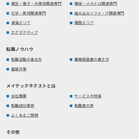
電気・電子・半導体関連専門
機械・メカトロ関連専門
化学・素材関連専門
組み込みソフト・IT関連専門
東海エリア
関西エリア
エグゼクティブ
転職ノウハウ
転職活動の進め方
職務経歴書の書き方
面接対策
メイテックネクストとは
会社概要
サービスの特長
転職成功事例
転職者の声
よくあるご質問
その他