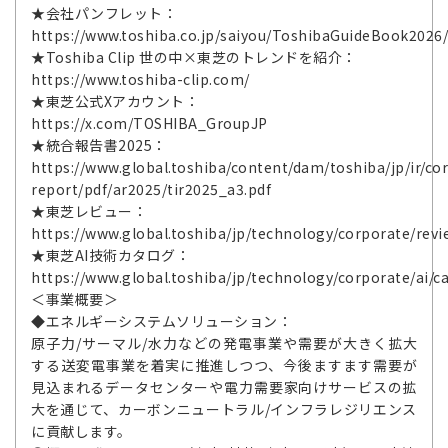
★会社パンフレット：
https://www.toshiba.co.jp/saiyou/ToshibaGuideBook2026
★Toshiba Clip 世の中×東芝のトレンドを紹介：
https://www.toshiba-clip.com/
★東芝公式Xアカウント：
https://x.com/TOSHIBA_GroupJP
★統合報告書2025：
https://www.global.toshiba/content/dam/toshiba/jp/ir/cor
report/pdf/ar2025/tir2025_a3.pdf
★東芝レビュー：
https://www.global.toshiba/jp/technology/corporate/revi
★東芝AI技術カタログ：
https://www.global.toshiba/jp/technology/corporate/ai/c
＜事業概要＞
◆エネルギーシステムソリューション：
原子力/サーマル/水力などの発電事業や需要が大きく拡大
する送変電事業を着実に推進しつつ、今後ますます需要が
見込まれるデータセンターや電力需要家向けサービスの拡
大を通じて、カーボンニュートラル/インフラレジリエンス
に貢献します。