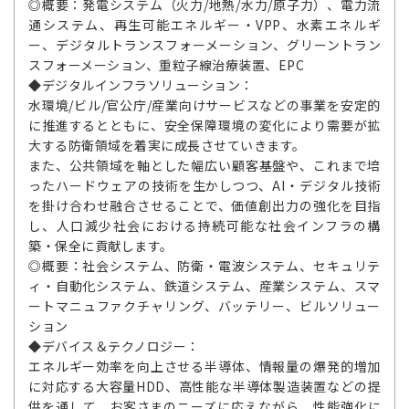
◎概要：発電システム（火力/地熱/水力/原子力）、電力流
通システム、再生可能エネルギー・VPP、水素エネルギ
ー、デジタルトランスフォーメーション、グリーントラン
スフォーメーション、重粒子線治療装置、EPC
◆デジタルインフラソリューション：
水環境/ビル/官公庁/産業向けサービスなどの事業を安定的
に推進するとともに、安全保障環境の変化により需要が拡
大する防衛領域を着実に成長させていきます。
また、公共領域を軸とした幅広い顧客基盤や、これまで培
ったハードウェアの技術を生かしつつ、AI・デジタル技術
を掛け合わせ融合させることで、価値創出力の強化を目指
し、人口減少社会における持続可能な社会インフラの構
築・保全に貢献します。
◎概要：社会システム、防衛・電波システム、セキュリテ
ィ・自動化システム、鉄道システム、産業システム、スマ
ートマニュファクチャリング、バッテリー、ビルソリュー
ション
◆デバイス＆テクノロジー：
エネルギー効率を向上させる半導体、情報量の爆発的増加
に対応する大容量HDD、高性能な半導体製造装置などの提
供を通して、お客さまのニーズに応えながら、性能強化に