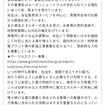
その重要性はカーボンニュートラルが求められている現在
にあって尚、高まりを見せています。
当社は、当社製蒸気タービンを中心に、発電所全体の計画
から建設を担っています。
また再生エネルギーの拡大を受け、水素等の燃料混焼や、
地熱発電等にも対応の幅を広げています。
発電所に於ける土木建築は、当社にて実施或いはJVを組成
して対応に当たる事が増えており、国内外の火力・地熱発
電プラント等の新設工事需要を支えるべく、意欲的な人材
を募集しています。
★サーマルエナジー事業：
https://www.global.toshiba/jp/products-
solutions/thermal.html
いつの時代も産業を、社会を、根底で支えてきた電力。
当たり前のように必要なときに必要なだけ利用できる、そ
のように安定した電力供給のために、東芝の火力発電プラ
ントは日本のみならず世界中に電力エネルギーを供給し続
けています。
増え続ける電力需要と求められる環境への配慮の中で、火
力発電に求められる役割はますます重要なものになってい