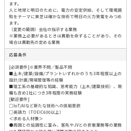
ます。
人と地球と明日のために、電力の安定供給、そして環境調
和をテーマに東芝は確かな技術で明日の火力発電をみつめ
ます。
（変更の範囲）会社の指示する業務
※業務上必要があるときは異動を命ずることがあり、その
場合は異動先の定める業務
応募条件
[必須要件]※業界不問／製品不問
■土木/建築/設備/プラントいずれかのうち3年程度以上の
設計/計画/現場管理等の経験
■理工系の基礎的な知識、思考能力（土木/建築技術）、現
職も含め1社につき3年程度の実務経験
[歓迎要件]
□IoT/AIなど新たな技術への挑戦意欲
□英語力（TOEIC600以上）
＜求める人材像＞
●周囲との協調性に富み、客先やJVとの折衝業務等の業務