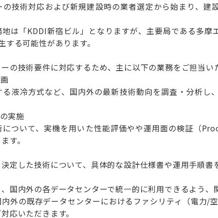
ーの技術対応および新規建設時の業者選定から始まり、建
務地は「KDDI新宿ビル」となりますが、主要局である多摩
生する可能性があります。
ターの技術要件に対応するため、主に以下の業務をご担当い
企画
する液冷方式など、国内外の最新技術動向を調査・分析し
）の実施
ついて、実機を用いた性能評価やや運用面の検証（Proof 
します。
を決定した技術について、具体的な設計仕様書や運用手順書
を、国内外の各データセンターで統一的に利用できるよう、
国内外の既存データセンターにおけるファシリティ（電力/空
ご対応いただきます。