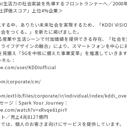
働力/AI生活力の社会実装を先導するフロントランナーへ／2000
会社評価スコア」上位4%企業＞
る中、ありたい未来社会を実現するため、「KDDI VISI
社会をつくる。」を新たに掲げました。
ゆる産業や生活シーンで付加価値を提供できる存在、「社会
とライフデザインの融合」により、スマートフォンを中心に
年を見据え「5Gを中核に据えた事業変革」を推進していきま
ャンネル：
e.com/user/KDDIofficial
om/corporate/cm/
：
m/extlib/files/corporate/ir/individual/index/kddi_ove
ジ｜Spark Your Journey：
be.com/watch?v=xRvqe81pirY
ト／売上4兆8127億円
トでは、個人のお客さま向けにサービスを提供しています。