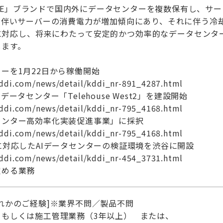
HOUSE」ブランドで国内外にデータセンターを複数保有し、サ
に伴いサーバーの消費電力が増加傾向にあり、それに伴う冷
に対応し、将来にわたって安定的かつ効率的なデータセンタ
します。
ーを1月22日から稼働開始
ddi.com/news/detail/kddi_nr-891_4287.html
ータセンター「Telehouse West2」を建設開始
ddi.com/news/detail/kddi_nr-795_4168.html
センター高効率化実装促進事業」に採択
ddi.com/news/detail/kddi_nr-795_4168.html
に対応したAIデータセンターの検証環境を渋谷に開設
ddi.com/news/detail/kddi_nr-454_3731.html
定める業務
れかのご経験]※業界不問／製品不問
、もしくは施工管理業務（3年以上） または、