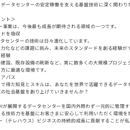
、データセンターの安定稼働を支える基盤技術に深く関わり
イント＞
ター事業は、今後最も成長が期待される領域の一つです。
ンドを吸収
ータセンターの技術は日々進化しています。
電力化などの課題に挑み、未来のスタンダードを創る経験が
ト経験
の建設、既存設備の刷新など、常に数多くの大規模プロジェ
る方に最適な環境です。
リアパス
トで得た知見とスキルは、あなたを世界で活躍できるデータ
代の社会基盤を創り上げていきませんか？
DIが展開するデータセンターを国内外問わず一元的に管理
える技術力を基盤にお客さまに安心して利用いただく環境を
ター（テレハウス）ビジネスの持続的成長に貢献することが