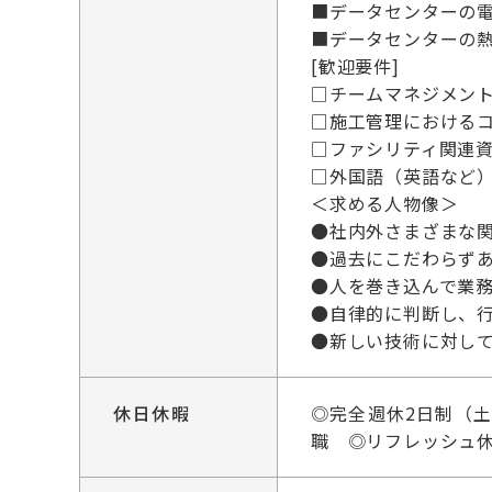
■データセンターの
■データセンターの
[歓迎要件]
□チームマネジメン
□施工管理における
□ファシリティ関連資
□外国語（英語など
＜求める人物像＞
●社内外さまざまな
●過去にこだわらず
●人を巻き込んで業
●自律的に判断し、
●新しい技術に対し
休日休暇
◎完全週休2日制（
職 ◎リフレッシュ