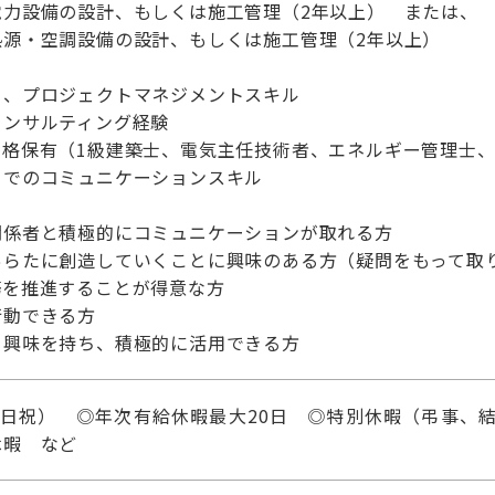
電力設備の設計、もしくは施工管理（2年以上） または、
熱源・空調設備の設計、もしくは施工管理（2年以上）
ト、プロジェクトマネジメントスキル
コンサルティング経験
格保有（1級建築士、電気主任技術者、エネルギー管理士、
）でのコミュニケーションスキル
関係者と積極的にコミュニケーションが取れる方
あらたに創造していくことに興味のある方（疑問をもって取
務を推進することが得意な方
行動できる方
て興味を持ち、積極的に活用できる方
土日祝） ◎年次有給休暇最大20日 ◎特別休暇（弔事、
休暇 など