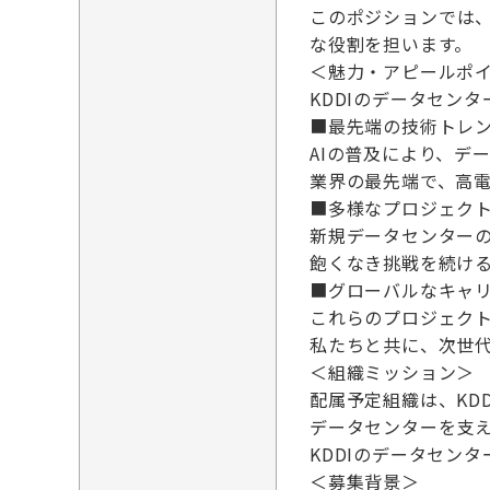
このポジションでは
な役割を担います。
＜魅力・アピールポ
KDDIのデータセン
■最先端の技術トレ
AIの普及により、デ
業界の最先端で、高
■多様なプロジェク
新規データセンター
飽くなき挑戦を続け
■グローバルなキャ
これらのプロジェク
私たちと共に、次世
＜組織ミッション＞
配属予定組織は、KD
データセンターを支
KDDIのデータセン
＜募集背景＞