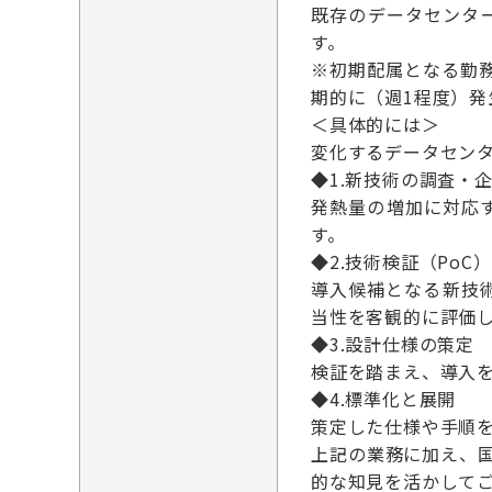
既存のデータセンタ
す。
※初期配属となる勤
期的に（週1程度）発
＜具体的には＞
変化するデータセン
◆1.新技術の調査・
発熱量の増加に対応
す。
◆2.技術検証（PoC
導入候補となる新技術に
当性を客観的に評価
◆3.設計仕様の策定
検証を踏まえ、導入
◆4.標準化と展開
策定した仕様や手順
上記の業務に加え、
的な知見を活かして