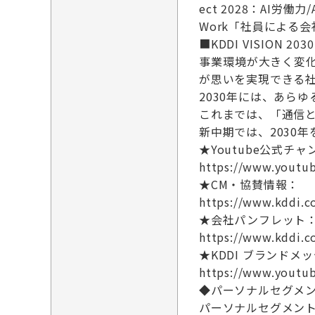
ect 2028：AI労
Work「社員による
■KDDI VISION 2030
事業環境が大きく変化す
が思いを実現できる
2030年には、あら
これまでは、「通信
新中期では、2030
★Youtube公式チ
https://www.youtub
★CM・協賛情報：
https://www.kddi.c
★会社パンフレット
https://www.kddi.co
★KDDI ブランドメッセー
https://www.youtu
◆パーソナルセグメン
パーソナルセグメン