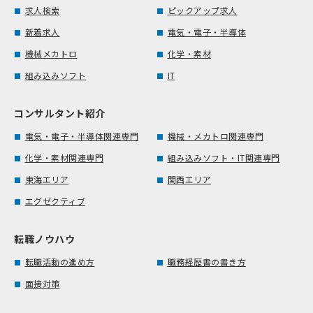
求人検索
ピックアップ求人
新着求人
電気・電子・半導体
機械メカトロ
化学・素材
組み込みソフト
IT
コンサルタント紹介
電気・電子・半導体関連専門
機械・メカトロ関連専門
化学・素材関連専門
組み込みソフト・IT関連専門
東海エリア
関西エリア
エグゼクティブ
転職ノウハウ
転職活動の進め方
職務経歴書の書き方
面接対策