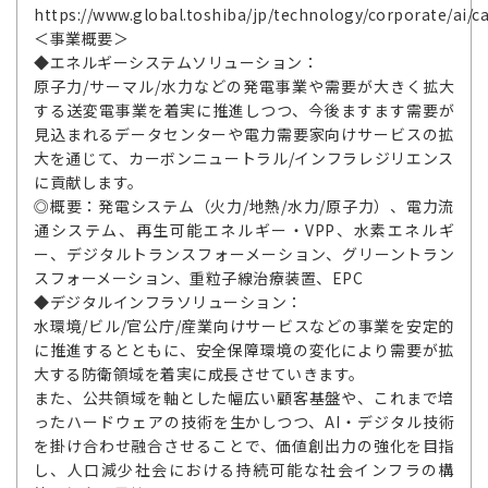
https://www.global.toshiba/jp/technology/corporate/ai/c
＜事業概要＞
◆エネルギーシステムソリューション：
原子力/サーマル/水力などの発電事業や需要が大きく拡大
する送変電事業を着実に推進しつつ、今後ますます需要が
見込まれるデータセンターや電力需要家向けサービスの拡
大を通じて、カーボンニュートラル/インフラレジリエンス
に貢献します。
◎概要：発電システム（火力/地熱/水力/原子力）、電力流
通システム、再生可能エネルギー・VPP、水素エネルギ
ー、デジタルトランスフォーメーション、グリーントラン
スフォーメーション、重粒子線治療装置、EPC
◆デジタルインフラソリューション：
水環境/ビル/官公庁/産業向けサービスなどの事業を安定的
に推進するとともに、安全保障環境の変化により需要が拡
大する防衛領域を着実に成長させていきます。
また、公共領域を軸とした幅広い顧客基盤や、これまで培
ったハードウェアの技術を生かしつつ、AI・デジタル技術
を掛け合わせ融合させることで、価値創出力の強化を目指
し、人口減少社会における持続可能な社会インフラの構