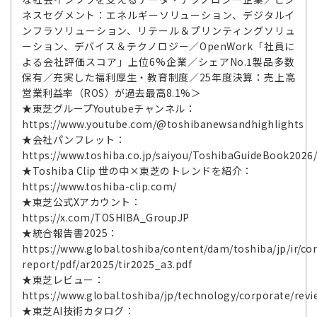
ネスセグメント：エネルギーソリューション、デジタルイ
ンフラソリューション、リテール＆プリンティングソリュ
ーション、デバイス＆テクノロジー／OpenWork「社員に
よる会社評価スコア」上位6%企業／シェアNo.1製品多数
保有／充実した福利厚生・教育制度／25年度決算：売上高
営業利益率（ROS）が過去最高8.1%＞
★東芝グループYoutubeチャンネル：
https://www.youtube.com/@toshibanewsandhighlights
★会社パンフレット：
https://www.toshiba.co.jp/saiyou/ToshibaGuideBook2026
★Toshiba Clip 世の中×東芝のトレンドを紹介：
https://www.toshiba-clip.com/
★東芝公式Xアカウント：
https://x.com/TOSHIBA_GroupJP
★統合報告書2025：
https://www.global.toshiba/content/dam/toshiba/jp/ir/cor
report/pdf/ar2025/tir2025_a3.pdf
★東芝レビュー：
https://www.global.toshiba/jp/technology/corporate/revi
★東芝AI技術カタログ：