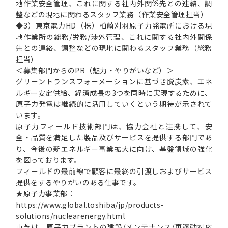
地作業安全管理、これに関する社内外関係先との連絡、調
整などの現地に関わるスタッフ業務（作業安全管理担当）
◆3）東京電力HD（株）柏崎刈羽原子力発電所における現
地作業所の総務/労務/渉外管理、これに関する社内外関係
先との連絡、調整などの現地に関わるスタッフ業務（総務
担当）
＜募集部門からのPR（魅力・やりがいなど）＞
グリーントランスフォーメーションに基づき脱炭素、エネ
ルギー安定供給、経済成長の3つを同時に実現するために、
原子力発電は継続的に活用していくという期待が示されて
います。
原子力フィールド技術部門は、協力会社と連携して、安
全・品質を満足した製品及びサービスを提供する部門であ
り、今後の新エネルギー事業拡大に向け、基盤領域の強化
を図っております。
フィールドの最前線で顧客に最終の引渡しおよびサービス
提供をするやりがいのある仕事です。
★原子力事業部：
https://www.global.toshiba/jp/products-
solutions/nuclearenergy.html
東芝は、原子力プラントの建設/メンテナンス/再稼動対応