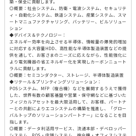
築・保全に貢献します。
◎概要：社会システム、防衛・電波システム、セキュリテ
ィ・自動化システム、鉄道システム、産業システム、スマ
ートマニュファクチャリング、バッテリー、ビルソリュー
ション
◆デバイス＆テクノロジー：
エネルギー効率を向上させる半導体、情報量の爆発的増加
に対応する大容量HDD、高性能な半導体製造装置などの提
供を通して、お客さまのニーズに応えながら、性能強化に
より電気機器の省エネルギー化を実現しカーボンニュート
ラルに貢献します。
◎概要：セミコンダクター、ストレージ、半導体製造装置
◆リテール＆プリンティングソリューション：
POSシステム、MFP（複合機）などを展開するうえで獲得
した、世界有数の顧客基盤や営業・保守網などに基づいた
フィジカルアセットを最大限活用して、お客様、パートナ
ーとの共創によりエコシステムの構築を推進し、「グロー
バルトップのソリューションパートナー」になることを目
指します。
◎概要：データ利活用サービス、流通本部・デベロッパー
システム、POS・店舗システム、複合機・オフィスシステ