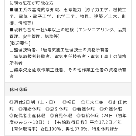
に現地駐在が可能な方
■理工系の基礎的な知識、思考能力（原子力工学、機械工
学、電気・電子工学、化学工学、物理、建築／土木、制
御、情報等）
■現職も含め一社5年以上の経験（エンジニアリング、品質
管理、安全管理、総務等）
[歓迎要件]
□監理技術者、1級電気施工管理技士の資格所有者
□電気取扱者経験者、電気主任技術者・電気工事士の資格
所有者
□酸素欠乏危険作業主任者、その他作業主任者の資格所有
者
休日休暇
◎週休2日制（土・日） ◎祝日 ◎年末年始 ◎赴任休
暇 ◎結婚休暇 ◎忌引休暇 ◎看護休暇 ◎介護休暇
◎配偶者出産休暇 ◎育児休暇 ◎有給休暇（24日（初年
度のみ５～18日））【有給取得日数】平均17.2日／年
【育休取得率】女性100%、男性37.0%、特別休暇ほか