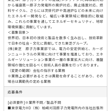
から福島第一原子力発電所の廃炉対応、廃止措置対応、燃
料サイクル、さらには次世代炉や高速炉などの未来に向け
たエネルギー開発など、幅広い事業領域に積極的に取組
み、これらの事業を通してエネルギーセキュリティ、地球
環境保護に貢献しています。
＜募集背景＞
世界初、日本初の技術と製品を数多く生み出し、技術革新
で日本の社会・文化に貢献してきた東芝グループ。
(株)東芝 原子力事業部では、電力の安定供給と、カーボ
ンニュートラルの実現に向けて事業を推進しており、エネ
ルギーソリューション事業の一層の事業拡大に向け、基盤
領域の強化を図るべく技術人員の募集を行っております。
（変更の範囲）会社の指示する業務
※業務上必要があるときは異動を命ずることがあり、その
場合は異動先の定める業務
応募条件
[必須要件]※業界不問／製品不問
■東京電力HD（株）柏崎刈羽原子力発電所内の当社出張所