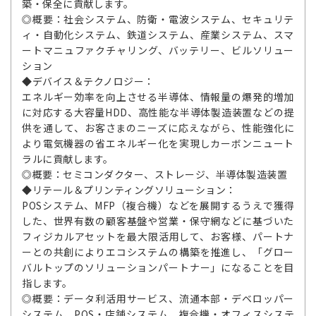
築・保全に貢献します。
◎概要：社会システム、防衛・電波システム、セキュリテ
ィ・自動化システム、鉄道システム、産業システム、スマ
ートマニュファクチャリング、バッテリー、ビルソリュー
ション
◆デバイス＆テクノロジー：
エネルギー効率を向上させる半導体、情報量の爆発的増加
に対応する大容量HDD、高性能な半導体製造装置などの提
供を通して、お客さまのニーズに応えながら、性能強化に
より電気機器の省エネルギー化を実現しカーボンニュート
ラルに貢献します。
◎概要：セミコンダクター、ストレージ、半導体製造装置
◆リテール＆プリンティングソリューション：
POSシステム、MFP（複合機）などを展開するうえで獲得
した、世界有数の顧客基盤や営業・保守網などに基づいた
フィジカルアセットを最大限活用して、お客様、パートナ
ーとの共創によりエコシステムの構築を推進し、「グロー
バルトップのソリューションパートナー」になることを目
指します。
◎概要：データ利活用サービス、流通本部・デベロッパー
システム、POS・店舗システム、複合機・オフィスシステ