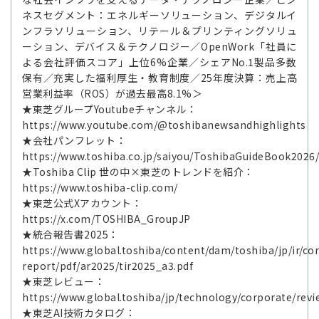
ネスセグメント：エネルギーソリューション、デジタルイ
ンフラソリューション、リテール＆プリンティングソリュ
ーション、デバイス＆テクノロジー／OpenWork「社員に
よる会社評価スコア」上位6%企業／シェアNo.1製品多数
保有／充実した福利厚生・教育制度／25年度決算：売上高
営業利益率（ROS）が過去最高8.1%＞
★東芝グループYoutubeチャンネル：
https://www.youtube.com/@toshibanewsandhighlights
★会社パンフレット：
https://www.toshiba.co.jp/saiyou/ToshibaGuideBook2026
★Toshiba Clip 世の中×東芝のトレンドを紹介：
https://www.toshiba-clip.com/
★東芝公式Xアカウント：
https://x.com/TOSHIBA_GroupJP
★統合報告書2025：
https://www.global.toshiba/content/dam/toshiba/jp/ir/cor
report/pdf/ar2025/tir2025_a3.pdf
★東芝レビュー：
https://www.global.toshiba/jp/technology/corporate/revi
★東芝AI技術カタログ：