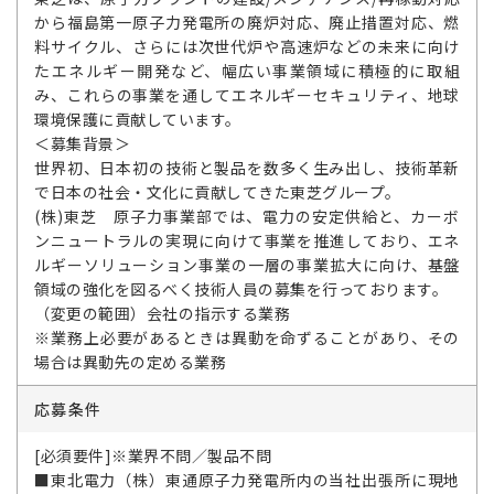
から福島第一原子力発電所の廃炉対応、廃止措置対応、燃
料サイクル、さらには次世代炉や高速炉などの未来に向け
たエネルギー開発など、幅広い事業領域に積極的に取組
み、これらの事業を通してエネルギーセキュリティ、地球
環境保護に貢献しています。
＜募集背景＞
世界初、日本初の技術と製品を数多く生み出し、技術革新
で日本の社会・文化に貢献してきた東芝グループ。
(株)東芝 原子力事業部では、電力の安定供給と、カーボ
ンニュートラルの実現に向けて事業を推進しており、エネ
ルギーソリューション事業の一層の事業拡大に向け、基盤
領域の強化を図るべく技術人員の募集を行っております。
（変更の範囲）会社の指示する業務
※業務上必要があるときは異動を命ずることがあり、その
場合は異動先の定める業務
応募条件
[必須要件]※業界不問／製品不問
■東北電力（株）東通原子力発電所内の当社出張所に現地