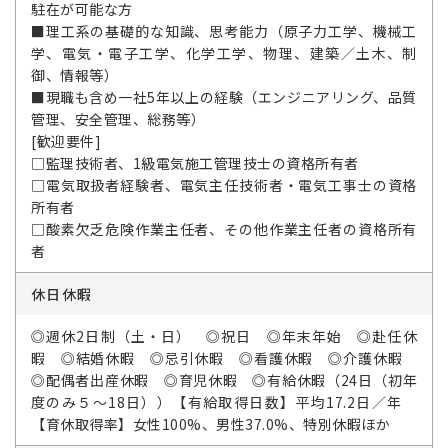
駐在が可能な方
■理工系の基礎的な知識、思考能力（原子力工学、機械工
学、電気・電子工学、化学工学、物理、建築／土木、制
御、情報等）
■現職も含め一社5年以上の経験（エンジニアリング、品質
管理、安全管理、総務等）
[歓迎要件]
□監理技術者、1級電気施工管理技士の資格所有者
□電気取扱者経験者、電気主任技術者・電気工事士の資格
所有者
□酸素欠乏危険作業主任者、その他作業主任者の資格所有
者
休日休暇
◎週休2日制（土・日） ◎祝日 ◎年末年始 ◎赴任休
暇 ◎結婚休暇 ◎忌引休暇 ◎看護休暇 ◎介護休暇
◎配偶者出産休暇 ◎育児休暇 ◎有給休暇（24日（初年
度のみ５～18日））【有給取得日数】平均17.2日／年
【育休取得率】女性100%、男性37.0%、特別休暇ほか