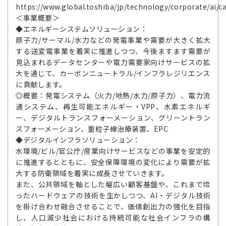
https://www.global.toshiba/jp/technology/corporate/ai/c
＜事業概要＞
◆エネルギーシステムソリューション：
原子力/サーマル/水力などの発電事業や需要が大きく拡大
する送変電事業を着実に推進しつつ、今後ますます需要が
見込まれるデータセンターや電力需要家向けサービスの拡
大を通じて、カーボンニュートラル/インフラレジリエンス
に貢献します。
◎概要：発電システム（火力/地熱/水力/原子力）、電力流
通システム、再生可能エネルギー・VPP、水素エネルギ
ー、デジタルトランスフォーメーション、グリーントラン
スフォーメーション、重粒子線治療装置、EPC
◆デジタルインフラソリューション：
水環境/ビル/官公庁/産業向けサービスなどの事業を安定的
に推進するとともに、安全保障環境の変化により需要が拡
大する防衛領域を着実に成長させていきます。
また、公共領域を軸とした幅広い顧客基盤や、これまで培
ったハードウェアの技術を生かしつつ、AI・デジタル技術
を掛け合わせ融合させることで、価値創出力の強化を目指
し、人口減少社会における持続可能な社会インフラの構