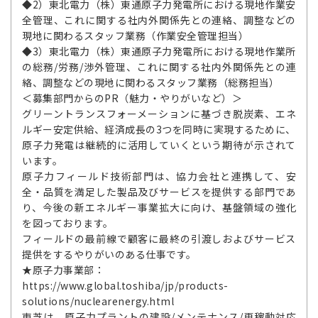
◆2）東北電力（株）東通原子力発電所における現地作業安
全管理、これに関する社内外関係先との連絡、調整などの
現地に関わるスタッフ業務（作業安全管理担当）
◆3）東北電力（株）東通原子力発電所における現地作業所
の総務/労務/渉外管理、これに関する社内外関係先との連
絡、調整などの現地に関わるスタッフ業務（総務担当）
＜募集部門からのPR（魅力・やりがいなど）＞
グリーントランスフォーメーションに基づき脱炭素、エネ
ルギー安定供給、経済成長の3つを同時に実現するために、
原子力発電は継続的に活用していくという期待が示されて
います。
原子力フィールド技術部門は、協力会社と連携して、安
全・品質を満足した製品及びサービスを提供する部門であ
り、今後の新エネルギー事業拡大に向け、基盤領域の強化
を図っております。
フィールドの最前線で顧客に最終の引渡しおよびサービス
提供をするやりがいのある仕事です。
★原子力事業部：
https://www.global.toshiba/jp/products-
solutions/nuclearenergy.html
東芝は、原子力プラントの建設/メンテナンス/再稼動対応