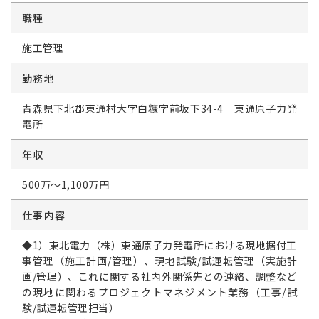
職種
施工管理
勤務地
青森県下北郡東通村大字白糠字前坂下34-4 東通原子力発
電所
年収
500万～1,100万円
仕事内容
◆1）東北電力（株）東通原子力発電所における現地据付工
事管理（施工計画/管理）、現地試験/試運転管理（実施計
画/管理）、これに関する社内外関係先との連絡、調整など
の現地に関わるプロジェクトマネジメント業務（工事/試
験/試運転管理担当）