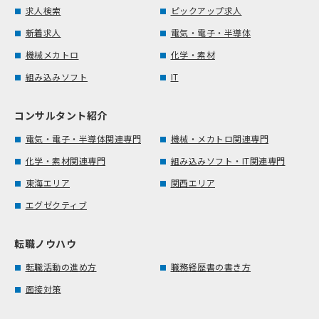
求人検索
ピックアップ求人
新着求人
電気・電子・半導体
機械メカトロ
化学・素材
組み込みソフト
IT
コンサルタント紹介
電気・電子・半導体関連専門
機械・メカトロ関連専門
化学・素材関連専門
組み込みソフト・IT関連専門
東海エリア
関西エリア
エグゼクティブ
転職ノウハウ
転職活動の進め方
職務経歴書の書き方
面接対策