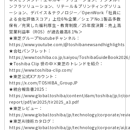
ンフラソリューション、リテール＆プリンティングソリュ
ーション、デバイス＆テクノロジー／OpenWork「社員に
よる会社評価スコア」上位6%企業／シェアNo.1製品多数
保有／充実した福利厚生・教育制度／25年度決算：売上高
営業利益率（ROS）が過去最高8.1%＞
★東芝グループYoutubeチャンネル：
https://www.youtube.com/@toshibanewsandhighlights
★会社パンフレット：
https://www.toshiba.co.jp/saiyou/ToshibaGuideBook2026
★Toshiba Clip 世の中×東芝のトレンドを紹介：
https://www.toshiba-clip.com/
★東芝公式Xアカウント：
https://x.com/TOSHIBA_GroupJP
★統合報告書2025：
https://www.global.toshiba/content/dam/toshiba/jp/ir/cor
report/pdf/ar2025/tir2025_a3.pdf
★東芝レビュー：
https://www.global.toshiba/jp/technology/corporate/revi
★東芝AI技術カタログ：
https://www.global.toshiba/jp/technology/corporate/ai/c