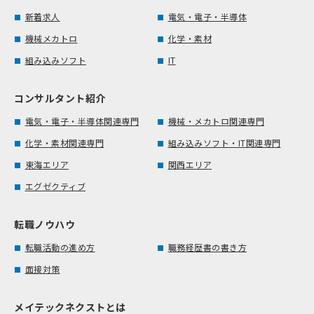
新着求人
電気・電子・半導体
機械メカトロ
化学・素材
組み込みソフト
IT
コンサルタント紹介
電気・電子・半導体関連専門
機械・メカトロ関連専門
化学・素材関連専門
組み込みソフト・IT関連専門
東海エリア
関西エリア
エグゼクティブ
転職ノウハウ
転職活動の進め方
職務経歴書の書き方
面接対策
メイテックネクストとは