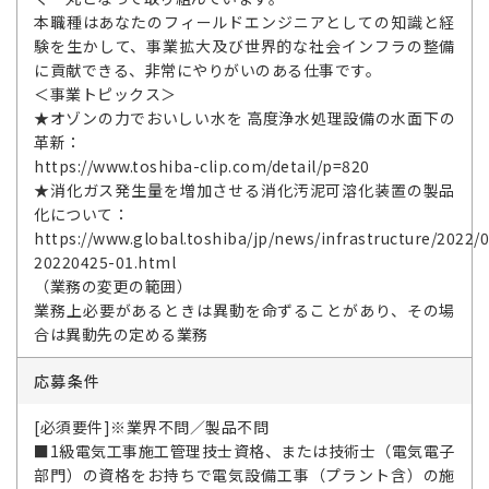
本職種はあなたのフィールドエンジニアとしての知識と経
験を生かして、事業拡大及び世界的な社会インフラの整備
に貢献できる、非常にやりがいのある仕事です。
＜事業トピックス＞
★オゾンの力でおいしい水を 高度浄水処理設備の水面下の
革新：
https://www.toshiba-clip.com/detail/p=820
★消化ガス発生量を増加させる消化汚泥可溶化装置の製品
化について：
https://www.global.toshiba/jp/news/infrastructure/2022/
20220425-01.html
（業務の変更の範囲）
業務上必要があるときは異動を命ずることがあり、その場
合は異動先の定める業務
応募条件
[必須要件]※業界不問／製品不問
■1級電気工事施工管理技士資格、または技術士（電気電子
部門）の資格をお持ちで電気設備工事（プラント含）の施