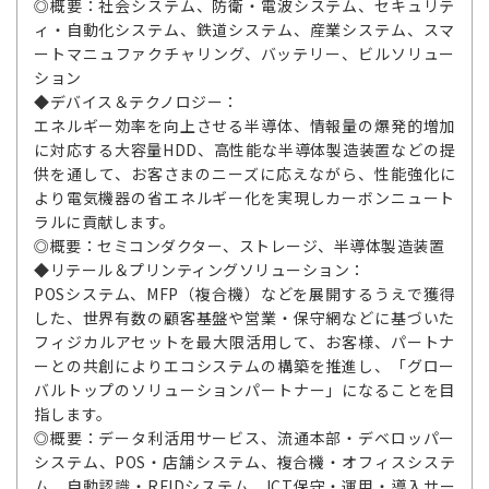
◎概要：社会システム、防衛・電波システム、セキュリテ
ィ・自動化システム、鉄道システム、産業システム、スマ
ートマニュファクチャリング、バッテリー、ビルソリュー
ション
◆デバイス＆テクノロジー：
エネルギー効率を向上させる半導体、情報量の爆発的増加
に対応する大容量HDD、高性能な半導体製造装置などの提
供を通して、お客さまのニーズに応えながら、性能強化に
より電気機器の省エネルギー化を実現しカーボンニュート
ラルに貢献します。
◎概要：セミコンダクター、ストレージ、半導体製造装置
◆リテール＆プリンティングソリューション：
POSシステム、MFP（複合機）などを展開するうえで獲得
した、世界有数の顧客基盤や営業・保守網などに基づいた
フィジカルアセットを最大限活用して、お客様、パートナ
ーとの共創によりエコシステムの構築を推進し、「グロー
バルトップのソリューションパートナー」になることを目
指します。
◎概要：データ利活用サービス、流通本部・デベロッパー
システム、POS・店舗システム、複合機・オフィスシステ
ム、自動認識・RFIDシステム、ICT保守・運用・導入サー