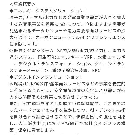
＜事業概要＞
◆エネルギーシステムソリューション：
原子力/サーマル/水力などの発電事業や需要が大きく拡大
する送変電事業を着実に推進しつつ、今後ますます需要が
見込まれるデータセンターや電力需要家向けサービスの拡
大を通じて、カーボンニュートラル/インフラレジリエンス
に貢献します。
◎概要：発電システム（火力/地熱/水力/原子力）、電力流
通システム、再生可能エネルギー・VPP、水素エネルギ
ー、デジタルトランスフォーメーション、グリーントラン
スフォーメーション、重粒子線治療装置、EPC
◆デジタルインフラソリューション：
水環境/ビル/官公庁/産業向けサービスなどの事業を安定的
に推進するとともに、安全保障環境の変化により需要が拡
大する防衛領域を着実に成長させていきます。
また、公共領域を軸とした幅広い顧客基盤や、これまで培
ったハードウェアの技術を生かしつつ、AI・デジタル技術
を掛け合わせ融合させることで、価値創出力の強化を目指
し、人口減少社会における持続可能な社会インフラの構
築・保全に貢献します。