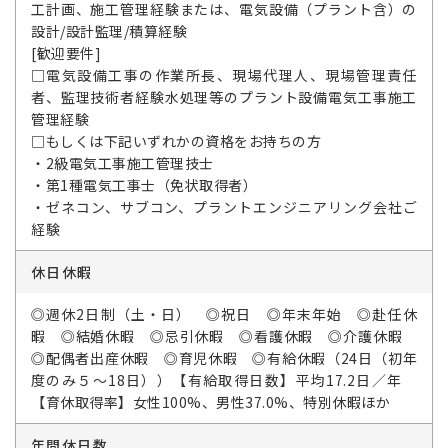
工計画、施工管理経験または、電気設備（プラント含）の
設計/設計監理/積算経験
[歓迎要件]
□電気設備工事の作業所長、現場代理人、現場管理責任
者、監理技術者経験水処理等のプラント設備電気工事施工
管理経験
□もしくは下記いずれかの資格をお持ちの方
・2級電気工事施工管理技士
・第1種電気工事士（免状取得者）
・ゼネコン、サブコン、プラントエンジニアリング会社ご
経験
休日休暇
◎週休2日制（土・日） ◎祝日 ◎年末年始 ◎赴任休
暇 ◎結婚休暇 ◎忌引休暇 ◎看護休暇 ◎介護休暇
◎配偶者出産休暇 ◎育児休暇 ◎有給休暇（24日（初年
度のみ５～18日））【有給取得日数】平均17.2日／年
【育休取得率】女性100%、男性37.0%、特別休暇ほか
年間休日数