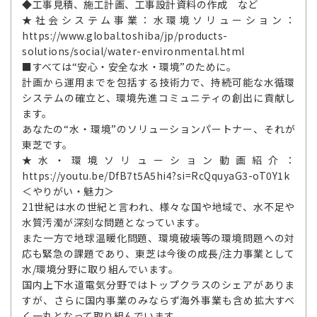
◆工事見積、施工計画、工事設計資料の作成 など
★社会システム事業：水環境ソリューション：
https://www.global.toshiba/jp/products-
solutions/social/water-environmental.html
■すべては“安心・安全な水・環境”のために。
計画から運用までを包括する技術力で、持続可能な水循環
システムの確立と、環境先進コミュニティの創出に貢献し
ます。
あなたの“水・環境”のソリューションパートナー、それが
東芝です。
★水・環境ソリューション動画紹介：
https://youtu.be/DfB7t5A5hi4?si=RcQquyaG3-oT0Y1k
＜やりがい・魅力＞
21世紀は水の世紀と言われ、様々な国や地域で、水不足や
水質汚濁が深刻な問題となっています。
また一方で地球温暖化問題、環境破壊等の環境問題への対
応も緊急の課題であり、東芝は今後の成長/注力事業として
水/環境分野に取り組んでいます。
国内上下水道電気分野ではトップクラスのシェアがありま
すが、さらに国内事業のみならず海外事業も含め拡大すべ
く一丸となって取り組んでいます。