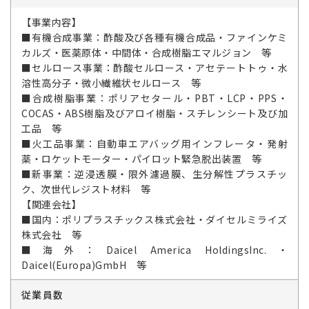
【事業内容】
■有機合成事業：酢酸及び各種有機合成品・ファインケミ
カルズ・医薬原体・中間体・合成樹脂エマルジョン 等
■セルロース事業：酢酸セルロース・アセテートトゥ・水
溶性高分子・微小繊維状セルロース 等
■合成樹脂事業：ポリアセタール・PBT・LCP・PPS・
COCAS・ABS樹脂及びアロイ樹脂・スチレンシート及び加
工品 等
■火工品事業：自動車エアバッグ用インフレータ・発射
薬・ロケットモーター・パイロット緊急脱出装置 等
■新事業：逆浸透膜・限外濾過膜、生分解性プラスチッ
ク、次世代レジスト材料 等
【関連会社】
■国内：ポリプラスチックス株式会社・ダイセルミライズ
株式会社 等
■海外：Daicel America HoldingsInc.・
Daicel(Europa)GmbH 等
従業員数