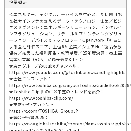
企業概要
＜エネルギー、デジタル、デバイスを中心とした持続可能
な社会インフラを支えるデータ・テクノロジー企業／ビジ
ネスセグメント：エネルギーソリューション、デジタルイ
ンフラソリューション、リテール＆プリンティングソリュ
ーション、デバイス＆テクノロジー／OpenWork「社員に
よる会社評価スコア」上位6%企業／シェアNo.1製品多数
保有／充実した福利厚生・教育制度／25年度決算：売上高
営業利益率（ROS）が過去最高8.1%＞
★東芝グループYoutubeチャンネル：
https://www.youtube.com/@toshibanewsandhighlights
★会社パンフレット：
https://www.toshiba.co.jp/saiyou/ToshibaGuideBook2026
★Toshiba Clip 世の中×東芝のトレンドを紹介：
https://www.toshiba-clip.com/
★東芝公式Xアカウント：
https://x.com/TOSHIBA_GroupJP
★統合報告書2025：
https://www.global.toshiba/content/dam/toshiba/jp/ir/cor
report/pdf/ar2025/tir2025_a3.pdf