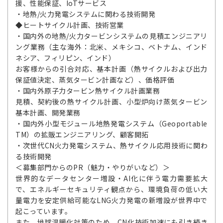
援、性能保証、IoTサービス
・地熱/火力発電システムに関わる技術開発
◆ヒートサイクル計画、技術営業
・国内外の地熱/火力タービンシステムの見積エンジニアリ
ング業務（主な海外：北米、メキシコ、ベトナム、インド
ネシア、フィリピン、インド）
お客様からの引合対応、基本計画（熱サイクルおよび出力
保証値決定、蒸気タービン計画など）、価格評価
・国内外原子力タービン熱サイクル計画業務
見積、契約後の熱サイクル計画、小型炉向け蒸気タービン
基本計画、開発業務
・国内外小型モジュール地熱発電システム（Geoportable
TM）の拡販エンジニアリング、顧客開拓
・次世代CN火力発電システム、熱サイクル応用技術に関わ
る技術開発
＜募集部門からのPR（魅力・やりがいなど）＞
世界的なデータセンター増設・AI化に伴う電力需要拡大
で、エネルギーセキュリティ観点から、環境負荷の低い大
量電力を安定供給可能なLNG火力発電の新増設が世界中で
起こっています。
また、地球温暖化対策のため、CN化技術加速にも引き続き