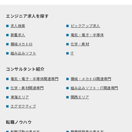
エンジニア求人を探す
求人検索
ピックアップ求人
新着求人
電気・電子・半導体
機械メカトロ
化学・素材
組み込みソフト
IT
コンサルタント紹介
電気・電子・半導体関連専門
機械・メカトロ関連専門
化学・素材関連専門
組み込みソフト・IT関連専門
東海エリア
関西エリア
エグゼクティブ
転職ノウハウ
転職活動の進め方
職務経歴書の書き方