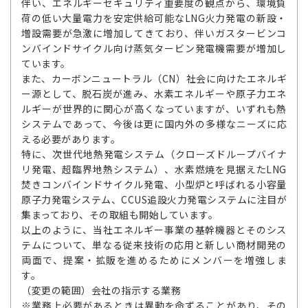
伴い、エネルギーセキュリティ重要度の観点から、環境負
荷の低い大量電力を安定供給可能なLNG火力発電の新設・
増設需要が急激に増加してきており、伴いガスタービンコ
ンバインドサイクル向け蒸気タービン発電機需要が増加し
ています。
また、カーボンニュートラル（CN）社会に向けたエネルギ
ー源として、脱石炭が進み、水素エネルギーや原子力エネ
ルギーが世界的に関心が高くなっていますが、いずれも熱
システムであって、今後は更に国内外の多様なニーズに応
える必要があります。
特に、次世代地熱発電システム（クローズドループバイナ
リ発電、超臨界地熱システム）、水素燃焼を見据えたLNG
焚きコンバインドサイクル発電、小型炉と呼ばれる小容量
原子力発電システム、CCUS追設火力発電システムに注目が
集まっており、その取組も開始しています。
以上のように、当社エネルギー事業の基幹機器とそのシス
テムについて、単なる従来技術の応用と新しい商材開発の
両面で、提案・拡販を進めるためにメンバーを増強しま
す。
（変更の範囲）会社の指示する業務
※業務上必要があるときは異動を命ずることがあり、その