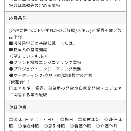
場合は異動先の定める業務
応募条件
[必須要件※以下いずれかのご経験/スキル]※業界不問／製
品不問
■機械系学部の基礎知識 または、
■物理系の基礎知識
＜望ましいスキル＞
●プラント機械エンジニアリング業務
●プロジェクトエンジニアリング業務
●マーケティング/商品企画/戦略検討の経験
[歓迎要件]
□エネルギー業界、事業用の発電や自家発発電・コジェネ
に関連する業界経験
休日休暇
◎週休2日制（土・日） ◎祝日 ◎年末年始 ◎赴任休
暇 ◎結婚休暇 ◎忌引休暇 ◎看護休暇 ◎介護休暇