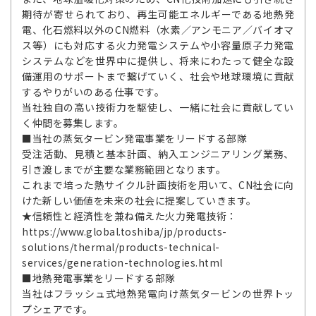
期待が寄せられており、再生可能エネルギーである地熱発
電、化石燃料以外のCN燃料（水素／アンモニア／バイオマ
ス等）にも対応する火力発電システムや小容量原子力発電
システムなどを世界中に提供し、将来にわたって健全な設
備運用のサポートまで繋げていく、社会や地球環境に貢献
するやりがいのある仕事です。
当社独自の高い技術力を駆使し、一緒に社会に貢献してい
く仲間を募集します。
■当社の蒸気タービン発電事業をリードする部隊
受注活動、見積と基本計画、納入エンジニアリング業務、
引き渡しまでが主要な業務範囲となります。
これまで培った熱サイクル計画技術を用いて、CN社会に向
けた新しい価値を未来の社会に提案していきます。
★信頼性と経済性を兼ね備えた火力発電技術：
https://www.global.toshiba/jp/products-
solutions/thermal/products-technical-
services/generation-technologies.html
■地熱発電事業をリードする部隊
当社はフラッシュ式地熱発電向け蒸気タービンの世界トッ
プシェアです。