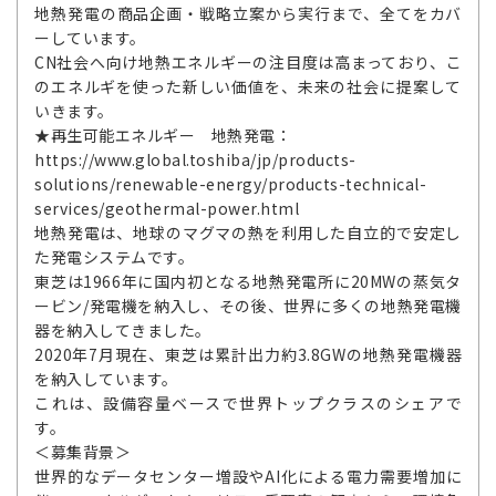
地熱発電の商品企画・戦略立案から実行まで、全てをカバ
ーしています。
CN社会へ向け地熱エネルギーの注目度は高まっており、こ
のエネルギを使った新しい価値を、未来の社会に提案して
いきます。
★再生可能エネルギー 地熱発電：
https://www.global.toshiba/jp/products-
solutions/renewable-energy/products-technical-
services/geothermal-power.html
地熱発電は、地球のマグマの熱を利用した自立的で安定し
た発電システムです。
東芝は1966年に国内初となる地熱発電所に20MWの蒸気タ
ービン/発電機を納入し、その後、世界に多くの地熱発電機
器を納入してきました。
2020年7月現在、東芝は累計出力約3.8GWの地熱発電機器
を納入しています。
これは、設備容量ベースで世界トップクラスのシェアで
す。
＜募集背景＞
世界的なデータセンター増設やAI化による電力需要増加に