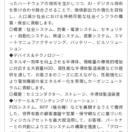
ったハードウェアの技術を生かしつつ、AI・デジタル技術
を掛け合わせ融合させることで、価値創出力の強化を目指
し、人口減少社会における持続可能な社会インフラの構
築・保全に貢献します。
◎概要：社会システム、防衛・電波システム、セキュリテ
ィ・自動化システム、鉄道システム、産業システム、スマ
ートマニュファクチャリング、バッテリー、ビルソリュー
ション
◆デバイス＆テクノロジー：
エネルギー効率を向上させる半導体、情報量の爆発的増加
に対応する大容量HDD、高性能な半導体製造装置などの提
供を通して、お客さまのニーズに応えながら、性能強化に
より電気機器の省エネルギー化を実現しカーボンニュート
ラルに貢献します。
◎概要：セミコンダクター、ストレージ、半導体製造装置
◆リテール＆プリンティングソリューション：
POSシステム、MFP（複合機）などを展開するうえで獲得
した、世界有数の顧客基盤や営業・保守網などに基づいた
フィジカルアセットを最大限活用して、お客様、パートナ
ーとの共創によりエコシステムの構築を推進し、「グロー