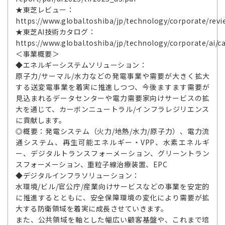
★東芝レビュー：
https://www.global.toshiba/jp/technology/corporate/revi
★東芝AI技術カタログ：
https://www.global.toshiba/jp/technology/corporate/ai/c
＜事業概要＞
◆エネルギーシステムソリューション：
原子力/サーマル/水力などの発電事業や需要が大きく拡大
する送変電事業を着実に推進しつつ、今後ますます需要が
見込まれるデータセンターや電力需要家向けサービスの拡
大を通じて、カーボンニュートラル/インフラレジリエンス
に貢献します。
◎概要：発電システム（火力/地熱/水力/原子力）、電力流
通システム、再生可能エネルギー・VPP、水素エネルギ
ー、デジタルトランスフォーメーション、グリーントラン
スフォーメーション、重粒子線治療装置、EPC
◆デジタルインフラソリューション：
水環境/ビル/官公庁/産業向けサービスなどの事業を安定的
に推進するとともに、安全保障環境の変化により需要が拡
大する防衛領域を着実に成長させていきます。
また、公共領域を軸とした幅広い顧客基盤や、これまで培