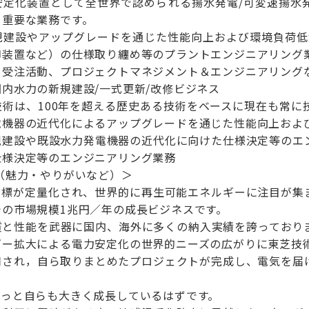
安定化装置として全世界で認められる揚水発電/可変速揚水
う重要な業務です。
規建設やアップグレードを通じた性能向上および環境負荷低
御装置など）の仕様取り纏め等のプラントエンジニアリング
、受注活動、プロジェクトマネジメント＆エンジニアリング
内水力の新規建設/一式更新/改修ビジネス
技術は、100年を超える歴史ある技術をベースに現在も常に
電機器の近代化によるアップグレードを通じた性能向上およ
規建設や既設水力発電機器の近代化に向けた仕様決定等のエ
仕様決定等のエンジニアリング業務
（魅力・やりがいなど）＞
減目標が定量化され、世界的に再生可能エネルギーに注目が集
の市場規模1兆円／年の成長ビジネスです。
質と性能を武器に国内、海外に多くの納入実績を誇っており
ギー拡大による電力安定化の世界的ニーズの広がりに東芝技
用され，自ら取りまとめたプロジェクトが完成し、電気を届
きっと自らも大きく成長しているはずです。