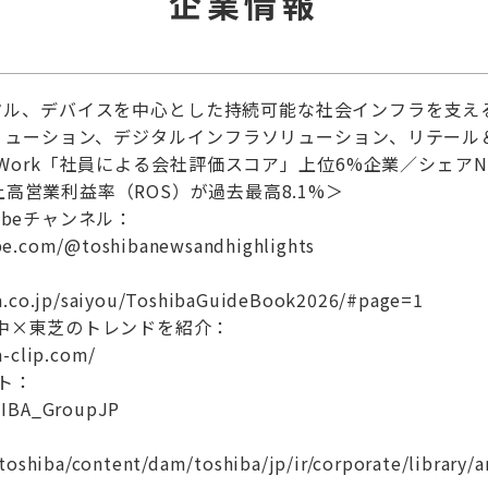
企業情報
タル、デバイスを中心とした持続可能な社会インフラを支え
リューション、デジタルインフラソリューション、リテール
nWork「社員による会社評価スコア」上位6%企業／シェア
上高営業利益率（ROS）が過去最高8.1%＞
ubeチャンネル：
be.com/@toshibanewsandhighlights
：
a.co.jp/saiyou/ToshibaGuideBook2026/#page=1
p 世の中×東芝のトレンドを紹介：
a-clip.com/
ト：
HIBA_GroupJP
toshiba/content/dam/toshiba/jp/ir/corporate/library/