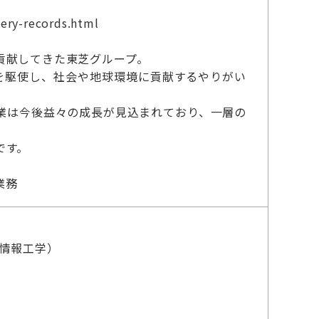
very-records.html
貢献してきた東芝グループ。
を駆使し、社会や地球環境に貢献するやりがい
業は今後益々の成長が見込まれており、一層の
です。
業務
情報工学）