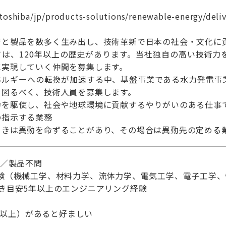
toshiba/jp/products-solutions/renewable-energy/deli
術と製品を数多く生み出し、技術革新で日本の社会・文化に
ては、120年以上の歴史があります。当社独自の高い技術力
に実現していく仲間を募集します。
ネルギーへの転換が加速する中、基盤事業である水力発電事
を図るべく、技術人員を募集します。
力を駆使し、社会や地球環境に貢献するやりがいのある仕事
の指示する業務
ときは異動を命ずることがあり、その場合は異動先の定める
問／製品不問
経験（機械工学、材料力学、流体力学、電気工学、電子工学、
き目安5年以上のエンジニアリング経験
00以上）があると好ましい