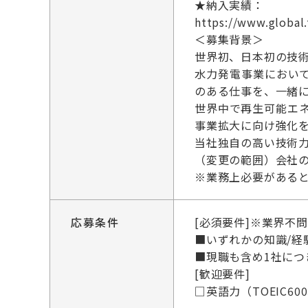
★納入実績：
https://www.global.
＜募集背景＞
世界初、日本初の技
水力発電事業におい
のある仕事を、一緒
世界中で再生可能エ
事業拡大に向け強化
当社独自の高い技術
（変更の範囲）会社
※業務上必要がある
応募条件
[必須要件]※業界不
■いずれかの知識/
■現職も含め1社につ
[歓迎要件]
□英語力（TOEIC6