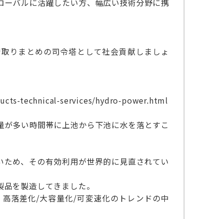
ローバルに活躍したい方、幅広い技術分野に携
術取りまとめの司令塔として社会貢献しましょ
ucts-technical-services/hydro-power.html
量が多い時間帯に上池から下池に水を落とすこ
いため、その有効利用が世界的に見直されてい
製品を製造してきました。
高落差化/大容量化/可変速化のトレンドの中