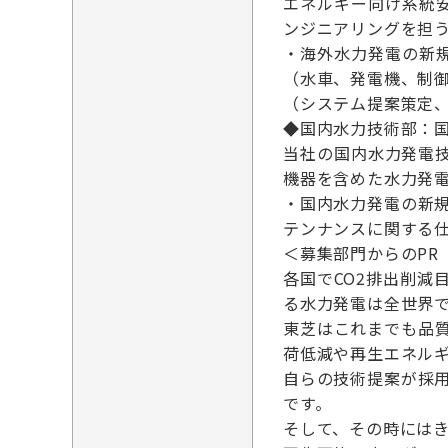
エネルギー向け系統
ンジニアリングを担
・海外水力発電の新
（水車、発電機、制
（システム提案策定
◆国内水力技術部：国
当社の国内水力発電
機器を含めた水力発
・国内水力発電の新
テンナンスに関する
＜募集部門からのPR
各国でCO2排出削
る水力発電は全世界で
東芝はこれまでも品
荷低減や再生エネル
自らの技術提案が採
です。
そして、その時には