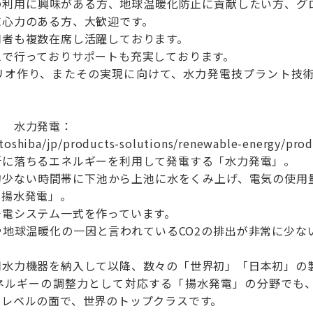
の利用に興味がある方、地球温暖化防止に貢献したい方、グ
求心力のある方、大歓迎です。
用者も複数在席し活躍しております。
ムで行っておりサポートも充実しております。
リオ作り、またその実現に向けて、水力発電技プラント技
ー 水力発電：
.toshiba/jp/products-solutions/renewable-energy/prod
所に落ちるエネルギーを利用して発電する「水力発電」。
的少ない時間帯に下池から上池に水をくみ上げ、電気の使用
「揚水発電」。
発電システム一式を作っています。
や地球温暖化の一因と言われているCO2の排出が非常に少な
用水力機器を納入して以降、数々の「世界初」「日本初」の
ネルギーの調整力として対応する「揚水発電」の分野でも、
術レベルの面で、世界のトップクラスです。