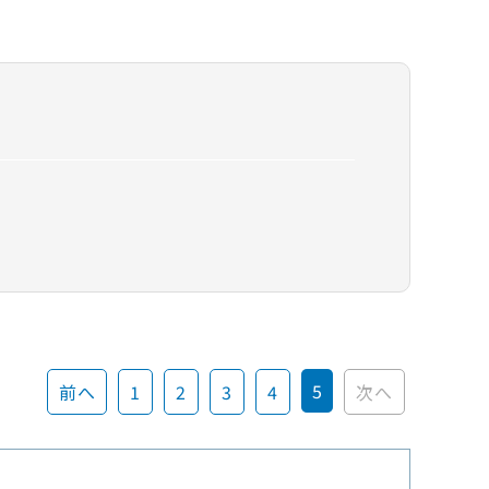
5
前へ
1
2
3
4
次へ