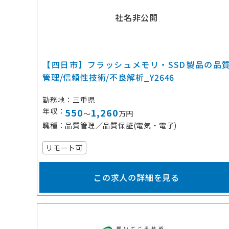
社名非公開
【四日市】フラッシュメモリ・SSD製品の品
管理/信頼性技術/不良解析_Y2646
勤務地
三重県
年収
550
1,260
～
万円
職種
品質管理／品質保証(電気・電子)
リモート可
この求人の詳細を見る