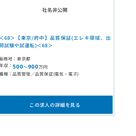
社名非公開
＜68＞【東京/府中】品質保証(エレキ領域、出
荷試験や試運転)＜68＞
勤務地
東京都
年収
500
900
～
万円
職種
品質管理／品質保証(電気・電子)
この求人の詳細を見る