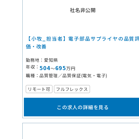
社名非公開
【小牧_担当者】電子部品サプライヤの品質
価・改善
勤務地
愛知県
年収
504
695
～
万円
職種
品質管理／品質保証(電気・電子)
リモート可
フルフレックス
この求人の詳細を見る