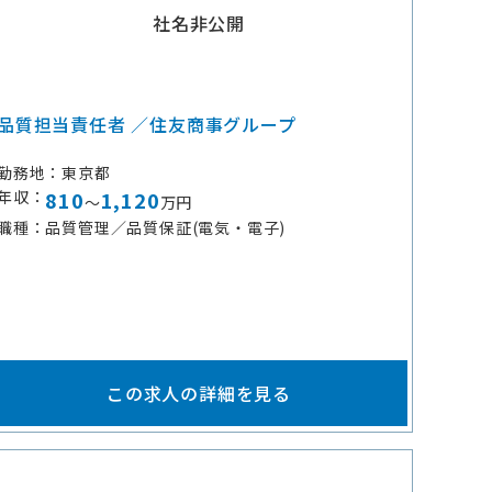
社名非公開
品質担当責任者 ／住友商事グループ
勤務地
東京都
年収
810
1,120
～
万円
職種
品質管理／品質保証(電気・電子)
この求人の詳細を見る