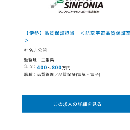
【伊勢】品質保証担当 ＜航空宇宙品質保証
＞
社名非公開
勤務地
三重県
年収
400
800
～
万円
職種
品質管理／品質保証(電気・電子)
この求人の詳細を見る