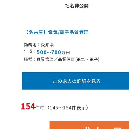
社名非公開
【名古屋】電気/電子品質管理
勤務地
愛知県
年収
500
700
～
万円
職種
品質管理／品質保証(電気・電子)
この求人の詳細を見る
154
件中（145～154件表示）