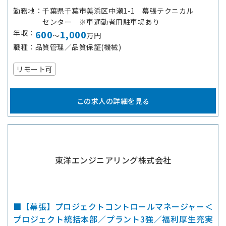
勤務地
千葉県千葉市美浜区中瀬1-1 幕張テクニカル
センター ※車通勤者用駐車場あり
年収
600
1,000
～
万円
職種
品質管理／品質保証(機械)
リモート可
この求人の詳細を見る
東洋エンジニアリング株式会社
■【幕張】プロジェクトコントロールマネージャー＜
プロジェクト統括本部／プラント3強／福利厚生充実