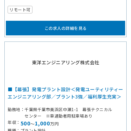
リモート可
この求人の詳細を見る
東洋エンジニアリング株式会社
■【幕張】発電プラント設計＜発電ユーティリティー
エンジニアリング部／プラント3強／福利厚生充実＞
勤務地
千葉県千葉市美浜区中瀬1-1 幕張テクニカル
センター ※車通勤者用駐車場あり
年収
500
1,000
～
万円
職種
プラント設計