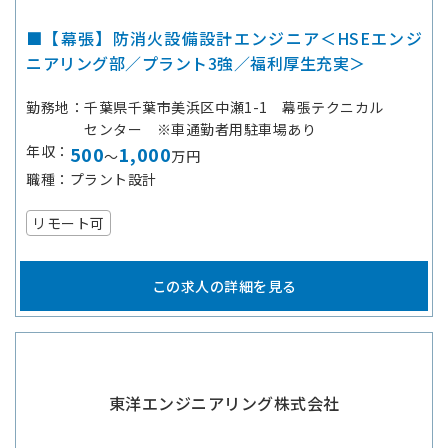
■【幕張】防消火設備設計エンジニア＜HSEエンジ
ニアリング部／プラント3強／福利厚生充実＞
勤務地
千葉県千葉市美浜区中瀬1-1 幕張テクニカル
センター ※車通勤者用駐車場あり
年収
500
1,000
～
万円
職種
プラント設計
リモート可
この求人の詳細を見る
東洋エンジニアリング株式会社