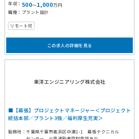
年収
500
1,000
～
万円
職種
プラント設計
リモート可
この求人の詳細を見る
東洋エンジニアリング株式会社
■【幕張】プロジェクトマネージャー＜プロジェクト
統括本部／プラント3強／福利厚生充実＞
勤務地
千葉県千葉市美浜区中瀬1-1 幕張テクニカル
センター ※車通勤者用駐車場あり