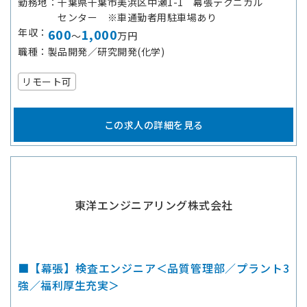
勤務地
千葉県千葉市美浜区中瀬1-1 幕張テクニカル
センター ※車通勤者用駐車場あり
年収
600
1,000
～
万円
職種
製品開発／研究開発(化学)
リモート可
この求人の詳細を見る
東洋エンジニアリング株式会社
■【幕張】検査エンジニア＜品質管理部／プラント3
強／福利厚生充実＞