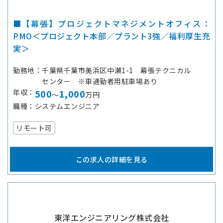
■【幕張】プロジェクトマネジメントオフィス：
PMO＜プロジェクト本部／プラント3強／福利厚生充
実＞
勤務地
千葉県千葉市美浜区中瀬1-1 幕張テクニカル
センター ※車通勤者用駐車場あり
年収
500
1,000
～
万円
職種
システムエンジニア
リモート可
この求人の詳細を見る
東洋エンジニアリング株式会社