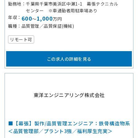
勤務地
千葉県千葉市美浜区中瀬1-1 幕張テクニカル
センター ※車通勤者用駐車場あり
年収
600
1,000
～
万円
職種
品質管理／品質保証(機械)
リモート可
この求人の詳細を見る
東洋エンジニアリング株式会社
■【幕張】製作/品質管理エンジニア：鉄骨構造物系
＜品質管理部／プラント3強／福利厚生充実＞