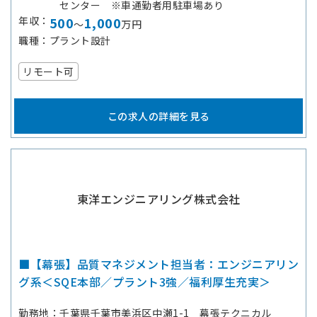
センター ※車通勤者用駐車場あり
年収
500
1,000
～
万円
職種
プラント設計
リモート可
この求人の詳細を見る
東洋エンジニアリング株式会社
■【幕張】品質マネジメント担当者：エンジニアリン
グ系＜SQE本部／プラント3強／福利厚生充実＞
勤務地
千葉県千葉市美浜区中瀬1-1 幕張テクニカル