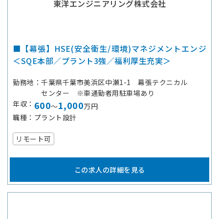
東洋エンジニアリング株式会社
■【幕張】HSE(安全衛生/環境)マネジメントエンジ
＜SQE本部／プラント3強／福利厚生充実＞
勤務地
千葉県千葉市美浜区中瀬1-1 幕張テクニカル
センター ※車通勤者用駐車場あり
年収
600
1,000
～
万円
職種
プラント設計
リモート可
この求人の詳細を見る