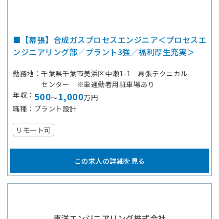
■【幕張】合成ガスプロセスエンジニア＜プロセスエ
ンジニアリング部／プラント3強／福利厚生充実＞
勤務地
千葉県千葉市美浜区中瀬1-1 幕張テクニカル
センター ※車通勤者用駐車場あり
年収
500
1,000
～
万円
職種
プラント設計
リモート可
この求人の詳細を見る
東洋エンジニアリング株式会社