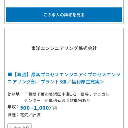
この求人の詳細を見る
東洋エンジニアリング株式会社
■【幕張】尿素プロセスエンジニア＜プロセスエンジ
ニアリング部／プラント3強／福利厚生充実＞
勤務地
千葉県千葉市美浜区中瀬1-1 幕張テクニカル
センター ※車通勤者用駐車場あり
年収
500
1,000
～
万円
職種
電気／計装
リモート可