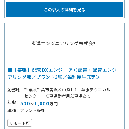
この求人の詳細を見る
東洋エンジニアリング株式会社
■【幕張】配管DXエンジニア＜配置・配管エンジニ
アリング部／プラント3強／福利厚生充実＞
勤務地
千葉県千葉市美浜区中瀬1-1 幕張テクニカル
センター ※車通勤者用駐車場あり
年収
500
1,000
～
万円
職種
プラント設計
リモート可