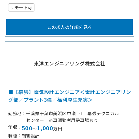
リモート可
この求人の詳細を見る
東洋エンジニアリング株式会社
■【幕張】電気設計エンジニア＜電計エンジニアリン
グ部／プラント3強／福利厚生充実＞
勤務地
千葉県千葉市美浜区中瀬1-1 幕張テクニカル
センター ※車通勤者用駐車場あり
年収
500
1,000
～
万円
職種
制御設計