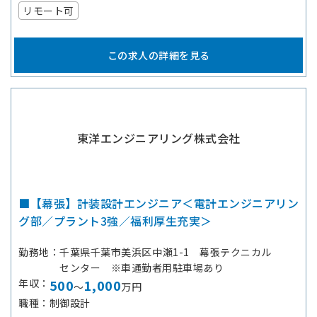
リモート可
この求人の詳細を見る
東洋エンジニアリング株式会社
■【幕張】計装設計エンジニア＜電計エンジニアリン
グ部／プラント3強／福利厚生充実＞
勤務地
千葉県千葉市美浜区中瀬1-1 幕張テクニカル
センター ※車通勤者用駐車場あり
年収
500
1,000
～
万円
職種
制御設計