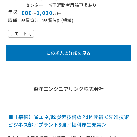
センター ※車通勤者用駐車場あり
年収
600
1,000
～
万円
職種
品質管理／品質保証(機械)
リモート可
この求人の詳細を見る
東洋エンジニアリング株式会社
■【幕張】省エネ/脱炭素技術のPdM候補＜先進技術
ビジネス部／プラント3強／福利厚生充実＞