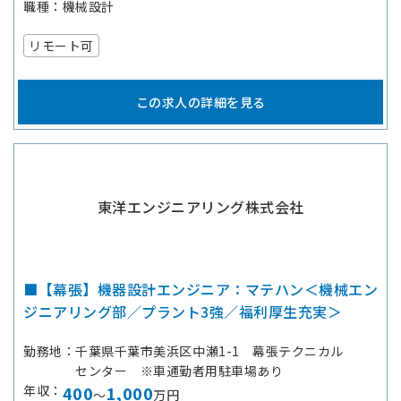
職種
機械設計
リモート可
この求人の詳細を見る
東洋エンジニアリング株式会社
■【幕張】機器設計エンジニア：マテハン＜機械エン
ジニアリング部／プラント3強／福利厚生充実＞
勤務地
千葉県千葉市美浜区中瀬1-1 幕張テクニカル
センター ※車通勤者用駐車場あり
年収
400
1,000
～
万円