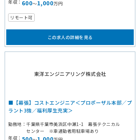
年収
600
1,000
～
万円
リモート可
この求人の詳細を見る
東洋エンジニアリング株式会社
■【幕張】コストエンジニア＜プロポーザル本部／プ
ラント3強／福利厚生充実＞
勤務地
千葉県千葉市美浜区中瀬1-1 幕張テクニカル
センター ※車通勤者用駐車場あり
年収
500
1,000
～
万円