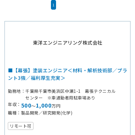
1
東洋エンジニアリング株式会社
■【幕張】塗装エンジニア＜材料・解析技術部／プラ
ント3強／福利厚生充実＞
勤務地
千葉県千葉市美浜区中瀬1-1 幕張テクニカル
センター ※車通勤者用駐車場あり
年収
500
1,000
～
万円
職種
製品開発／研究開発(化学)
リモート可