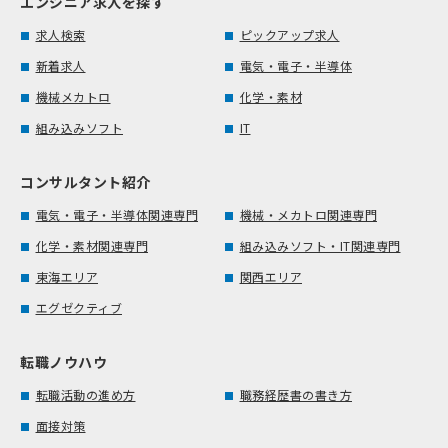
エンジニア求人を探す
求人検索
ピックアップ求人
新着求人
電気・電子・半導体
機械メカトロ
化学・素材
組み込みソフト
IT
コンサルタント紹介
電気・電子・半導体関連専門
機械・メカトロ関連専門
化学・素材関連専門
組み込みソフト・IT関連専門
東海エリア
関西エリア
エグゼクティブ
転職ノウハウ
転職活動の進め方
職務経歴書の書き方
面接対策