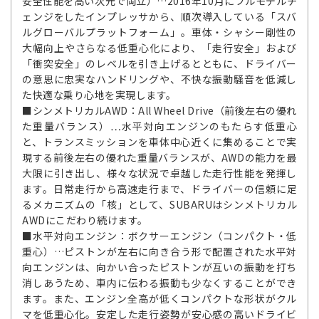
安全性能を高い次元で両立）…2016年10月にフルモデルチ
ェンジをしたインプレッサから、順次導入している「スバ
ルグローバルプラットフォーム」。車体・シャシー剛性の
大幅向上やさらなる低重心化により、「走行安全」および
「衝突安全」のレベルを引き上げるとともに、ドライバー
の意思に忠実なハンドリングや、不快な振動騒音を低減し
た快適な乗り心地を実現します。
■シンメトリカルAWD：All Wheel Drive（前後左右の優れ
た重量バランス）…水平対向エンジンのもたらす低重心
と、トランスミッションを車体中心近くに集めることで実
現する前後左右の優れた重量バランスが、AWDの能力を最
大限に引き出し、様々な状況で卓越した走行性能を発揮し
ます。日常走行から高速走行まで、ドライバーの信頼に足
るメカニズムの「核」として、SUBARUはシンメトリカル
AWDにこだわり続けます。
■水平対向エンジン：ボクサーエンジン（コンパクト・低
重心）…ピストンが左右に向き合う形で配置された水平対
向エンジンは、向かい合ったピストンが互いの振動を打ち
消しあうため、車内に伝わる振動も少なくすることができ
ます。また、エンジン全高が低くコンパクトな形状がクル
マを低重心化。安定した走行姿勢が安心感の高いドライビ