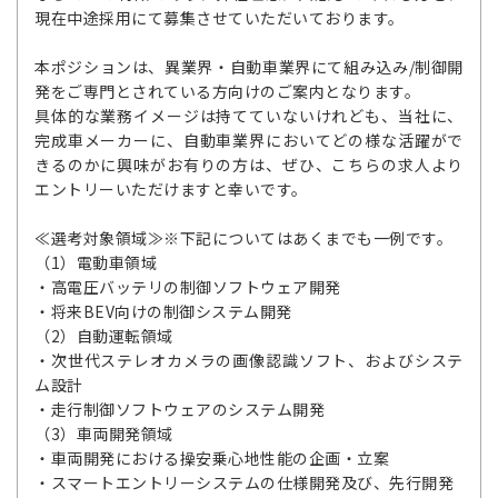
現在中途採用にて募集させていただいております。
本ポジションは、異業界・自動車業界にて組み込み/制御開
発をご専門とされている方向けのご案内となります。
具体的な業務イメージは持てていないけれども、当社に、
完成車メーカーに、自動車業界においてどの様な活躍がで
きるのかに興味がお有りの方は、ぜひ、こちらの求人より
エントリーいただけますと幸いです。
≪選考対象領域≫※下記についてはあくまでも一例です。
（1）電動車領域
・高電圧バッテリの制御ソフトウェア開発
・将来BEV向けの制御システム開発
（2）自動運転領域
・次世代ステレオカメラの画像認識ソフト、およびシステ
ム設計
・走行制御ソフトウェアのシステム開発
（3）車両開発領域
・車両開発における操安乗心地性能の企画・立案
・スマートエントリーシステムの仕様開発及び、先行開発