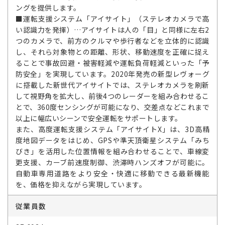
ングを提供します。
■運転支援システム「アイサイト」（ステレオカメラで高
い認識力を発揮）…アイサイトは人の「目」と同様に左右2
つのカメラで、前方のクルマや歩行者などを立体的に認識
し、それら対象物との距離、形状、移動速度を正確に捉え
ることで事故回避・被害軽減や運転負荷軽減といった「予
防安全」を実現しています。2020年発売の新型レヴォーグ
に搭載した新世代アイサイトでは、ステレオカメラを刷新
して視野角を拡大し、前後4つのレーダーを組み合わせるこ
とで、360度センシングが可能になり、交差点などこれまで
以上に幅広いシーンで安全運転をサポートします。
また、高度運転支援システム「アイサイトX」は、3D高精
度地図データをはじめ、GPSや準天頂衛星システム「みち
びき」を活用した位置情報を組み合わせることで、車線変
更支援、カーブ前速度制御、渋滞時ハンズオフが可能に。
自動車専用道路をより安全・快適に移動できる最新機能
を、価格を抑えながら実現しています。
従業員数