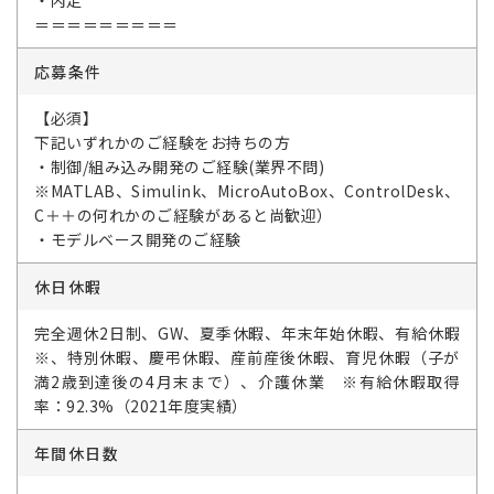
・内定
＝＝＝＝＝＝＝＝＝
応募条件
【必須】
下記いずれかのご経験をお持ちの方
・制御/組み込み開発のご経験(業界不問)
※MATLAB、Simulink、MicroAutoBox、ControlDesk、
C＋＋の何れかのご経験があると尚歓迎）
・モデルベース開発のご経験
休日休暇
完全週休2日制、GW、夏季休暇、年末年始休暇、有給休暇
※、特別休暇、慶弔休暇、産前産後休暇、育児休暇（子が
満2歳到達後の4月末まで）、介護休業 ※有給休暇取得
率：92.3%（2021年度実績）
年間休日数