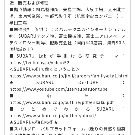
造、販売および修理
■拠点情報：群馬製作所、矢島工場、大泉工場、太田北工
場、東京営業所、宇都宮製作所（航空宇宙カンパニー）、
半田工場
■関連会社（94社）：スバルテクニカインターナショナル
㈱、SUBARUテクノ㈱、富士機械㈱、富士エアロスペース
テクノロジー㈱等、他販売会社（国内440店舗、海外90カ
国地域以上）
■SUBARU Labが手掛ける研究テーマ：
https://techplay.jp/video/52
＜SUBARUの町で働くということ＞
https://www.subaru.co.jp/jinji/careers/family/ota1.html
★SUBARU On-TUBE：
https://www.youtube.com/user/subaruontube
■沿革：
https://www.subaru.co.jp/outline/pdf/enkaku.pdf
■ひとめでわかるSUBARU：
https://www.subaru.co.jp/outline/about/
★SUBARUの独自技術★
■スバルグローバルプラットフォーム（走りの質感や衝突