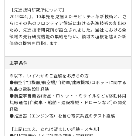
【先進技術研究所について】
2019年4月、10年先を見据えたモビリティ革新技術と、さ
らにその先のフロンティア領域における先進技術の創出の
ため、先進技術研究所が設立されました。当社における全
領域の先行研究機能の集約を行い、領域の垣根を越えた新
価値の提供を目指します。
応募条件
※以下、いずれかのご経験をお持ちの方
●航空宇宙機器/航空機/自動車/建設機械/ロボットに関する
製品の電装設計経験
●航空宇宙機器(衛星・ロケット・ミサイルなど)/移動体用
無線通信(自動車・船舶・建設機械・ドローンなど)の開発
経験
●推進器（エンジン等）を含む電気系統のテスト経験
【上記に加え、あれば望ましい経験・スキル】
●EMC評価やノイズ対策の知識・実務経験