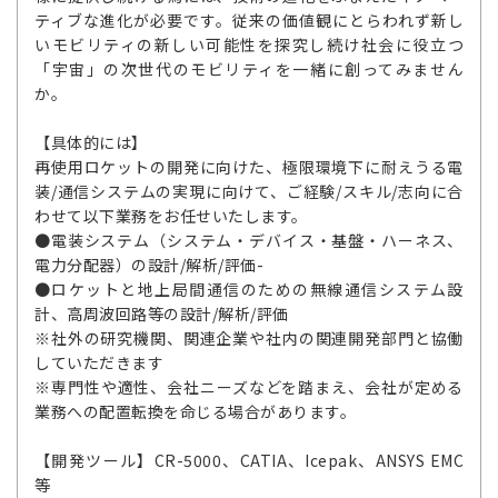
ティブな進化が必要です。従来の価値観にとらわれず新し
いモビリティの新しい可能性を探究し続け社会に役立つ
「宇宙」の次世代のモビリティを一緒に創ってみません
か。
【具体的には】
再使用ロケットの開発に向けた、極限環境下に耐えうる電
装/通信システムの実現に向けて、ご経験/スキル/志向に合
わせて以下業務をお任せいたします。
●電装システム（システム・デバイス・基盤・ハーネス、
電力分配器）の設計/解析/評価-
●ロケットと地上局間通信のための無線通信システム設
計、高周波回路等の設計/解析/評価
※社外の研究機関、関連企業や社内の関連開発部門と協働
していただきます
※専門性や適性、会社ニーズなどを踏まえ、会社が定める
業務への配置転換を命じる場合があります。
【開発ツール】CR-5000、CATIA、Icepak、ANSYS EMC
等