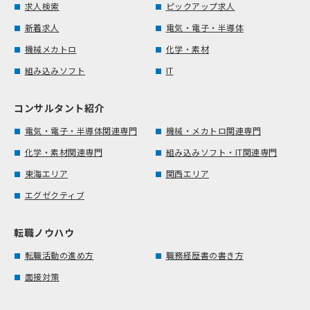
求人検索
ピックアップ求人
新着求人
電気・電子・半導体
機械メカトロ
化学・素材
組み込みソフト
IT
コンサルタント紹介
電気・電子・半導体関連専門
機械・メカトロ関連専門
化学・素材関連専門
組み込みソフト・IT関連専門
東海エリア
関西エリア
エグゼクティブ
転職ノウハウ
転職活動の進め方
職務経歴書の書き方
面接対策