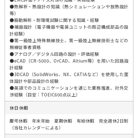
●熱解析・熱設計の知識（熱シミュレーションや放熱設計
等）
●振動解析・耐環境試験に関する知識・経験
●補器設計（電子機器や電装ユニットの周辺構成部品の設
計経験）
●第一級陸上特殊無線技士、第一級陸上無線技術士などの
無線従事者資格
●アナログ／デジタル回路の設計・評価経験
●eCAD（CR-5000、OrCAD、Altium等）を用いた回路設
計経験
●3DCAD（SolidWorks、NX、CATIAなど）を使用した筐
体設計や部品設計の経験
●英語でのコミュニケーションを通じた業務推進、対外交
渉経験（目安：TOEIC600点以上）
休日休暇
慶弔休暇 年末年始 夏期休暇 有給休暇 完全週休2日制
（当社カレンダーによる）