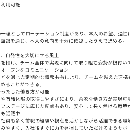
宜利用可能
の一環としてローテーション制度があり、本人の希望、適性
の面談を通じ、本人の意向を十分に確認したうえで進める。
る、自発性を大切にする風土
を傾け、チーム全体で実現に向けて取り組む姿勢が根付い
むオープンなコミュニケーション
どを通じた定期的な情報共有により、チームを越えた連携
進めることができる。
合ったした働き方が可能
や有給休暇の取得しやすさにより、柔軟な働き方が実現可
フステージに応じた配慮もあり、安心して長く働ける環境
者も活躍中
社員も多く前職の経験や視点を活かしながら活躍できる職
みやすく、入社後すぐに力を発揮していただけるようサポ