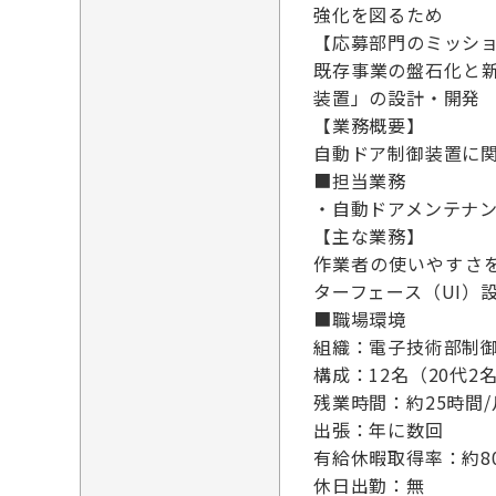
強化を図るため
【応募部門のミッシ
既存事業の盤石化と
装置」の設計・開発
【業務概要】
自動ドア制御装置に
■担当業務
・自動ドアメンテナ
【主な業務】
作業者の使いやすさを
ターフェース（UI）
■職場環境
組織：電子技術部制
構成：12名（20代2名
残業時間：約25時間/
出張：年に数回
有給休暇取得率：約8
休日出勤：無