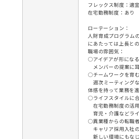
フレックス制度：適
在宅勤務制度：あり
ローテーション：
人財育成プログラム
にあたっては上長と
職場の雰囲気：
○アイデアが形にな
メンバーの提案に耳
○チームワークを育
週次ミーティングな
体感を持って業務を
○ライフスタイルに
在宅勤務制度の活用
育児・介護などライ
○異業種からの転職
キャリア採用入社の
新しい環境にもなじ