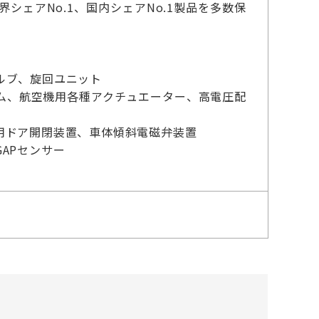
ェアNo.1、国内シェアNo.1製品を多数保
ルブ、旋回ユニット
ム、航空機用各種アクチュエーター、高電圧配
用ドア開閉装置、車体傾斜電磁弁装置
APセンサー