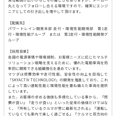
責任範囲が広いからこその難しさもありますが、チーム一
丸となってフォローし合える環境ですので、確実にエンジ
ニアとしての引き出しを増やして頂けます。
【配属先】
パワートレイン開発本部 走行・環境性能開発部 第1走
行・環境性能グループ または 第2走行・環境性能開発グ
ループ
【採用背景】
各国の電源事情や環境規制、お客様ニーズに応じたマルチ
ソリューション戦略を支えるために、優れた電動車両を効
率的に開発できる組織強化を進めています。
マツダは燃費効率や走行性能、安全性の向上を目指して
「SKYACTIV TECHNOLOGY」の開発を推進しており、これ
によって高い運転性能と環境性能を兼ね備えた車両を提供
しています。
また、お客様の求める価値も多様化している事から、『燃
費が良い』『走りが良い』といった従来の価値だけではな
く、『所有しているクルマが常に最新化される』『運転し
ていなくても車内で楽しく過ごせる』『クルマと双方向の