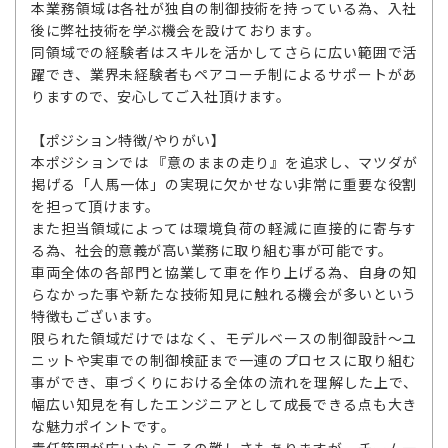
本業務領域は各社が独自の制御技術を持っている為、入社
後に弊社技術を学ぶ機会を設けております。
同領域での経験者はスキルを活かしてさらに広い範囲で活
躍でき、業界未経験者もペアコーチ制によるサポートがあ
りますので、安心してご入社頂けます。
【ポジション特徴/やりがい】
本ポジションでは 『意のままの走り』を追求し、マツダが
掲げる「人馬一体」の実現に欠かせない非常に重要な役割
を担って頂けます。
また担当領域によっては環境負荷の軽減に直接的に寄与す
る為、社会的意義が高い業務に取り組む事が可能です。
車両全体の各部門と協業して車を作り上げる為、自身の知
らなかった事や新たな技術知見に触れる機会が多いという
特徴もございます。
限られた領域だけではなく、モデルベースの制御設計～ユ
ニットや実車での制御検証まで一連のプロセスに取り組む
事ができ、車づくりにおける全体の流れを理解した上で、
幅広い知見を有したエンジニアとして成長できる点も大き
な魅力ポイントです。