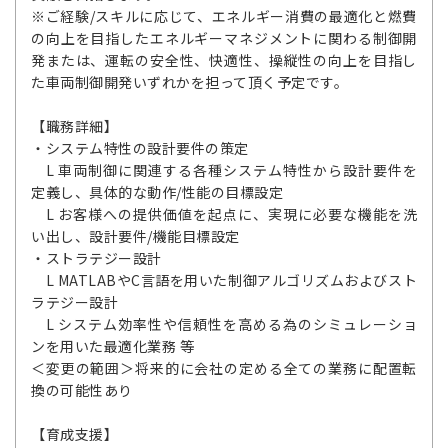
※ご経験/スキルに応じて、エネルギー消費の最適化と燃費
の向上を目指したエネルギーマネジメントに関わる制御開
発または、運転の安全性、快適性、操縦性の向上を目指し
た車両制御開発いずれかを担って頂く予定です。
【職務詳細】
・システム特性の設計要件の策定
L 車両制御に関連する各種システム特性から設計要件を
定義し、具体的な動作/性能の目標設定
L お客様への提供価値を起点に、実現に必要な機能を洗
い出し、設計要件/機能目標設定
・ストラテジー設計
L MATLABやC言語を用いた制御アルゴリズムおよびスト
ラテジー設計
L システム効率性や信頼性を高める為のシミュレーショ
ンを用いた最適化業務 等
＜変更の範囲＞将来的に会社の定める全ての業務に配置転
換の可能性あり
【育成支援】