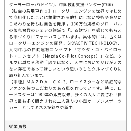
ターヨーロッパ(ドイツ)、中国技術支援センター(中国)
【独自の乗用車作り】ロータリーエンジンを世界ではじめ
て商用化したことに象徴される他社にはない技術や商品に
こだわりを持ち独自色を発揮 。130万台規模のグローバル
の販売台数のシェアの領域で「走る歓び」を感じてもらえ
る車づくりにフォーカスしています。具体的には、古くは
ロータリーエンジンの開発、SKYACTIV TECHNOLOGY、
人間中心の自動運転コンセプト「マツダ・コ・パイロッ
ト・コンセプト（Mazda Co-Pilot Concept）」など。ク
ルマは単なる移動手段ではなく、人生においてかけがえの
ない存在であってほしいという思いのもとクルマづくりに
取り組んでいます。
【車種】ＭＡＺＤＡ ＣＸ-3、ロードスターなど熱狂的な
ファンを持つこだわりのある車を作っています。特に、ロ
ードスターは1989年の販売以来、多くの人々に愛され「世
界で最も多く販売された二人乗りの小型オープンスポーツ
カー」としてギネス記録を更新中。
従業員数