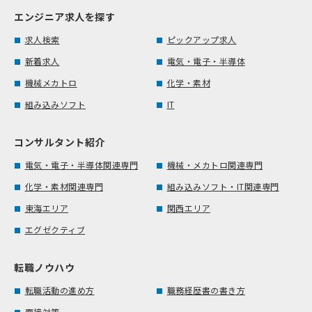
エンジニア求人を探す
求人検索
ピックアップ求人
新着求人
電気・電子・半導体
機械メカトロ
化学・素材
組み込みソフト
IT
コンサルタント紹介
電気・電子・半導体関連専門
機械・メカトロ関連専門
化学・素材関連専門
組み込みソフト・IT関連専門
東海エリア
関西エリア
エグゼクティブ
転職ノウハウ
転職活動の進め方
職務経歴書の書き方
面接対策