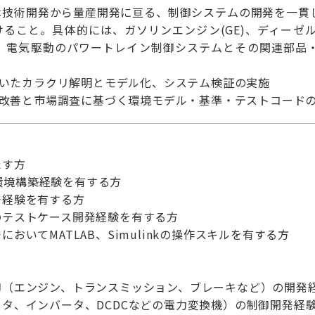
は技術開発から量産開発に亘る、制御システムの開発を一貫
ること。具体的には、ガソリンエンジン(GE)、ディーゼルエ
T)、電気駆動のパワートレイン制御システムとその関連部品
を用いたカラクリ解明とモデル化、システム検証の実施
続的改善と市場調査に基づく環境モデル・基準・テストコード
たす方
検証環境構築経験を有する方
発経験を有する方
のテストケース開発経験を有する方
おいてMATLAB、Simulinkの操作スキルを有する方
御（エンジン、トランスミッション、ブレーキなど）の開発
タ、インバータ、DCDCなどの電力変換機）の制御開発経