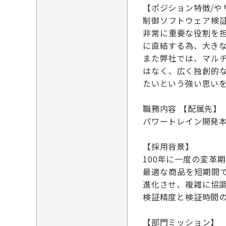
【ポジション特徴/や
制御ソフトウェア検
非常に重要な役割を
に直結する為、大き
また弊社では、マル
はなく、広く独創的
たいという強い思い
職務内容 【配属先】
パワートレイン開発本
【採用背景】
100年に一度の変
最適な商品を短期間
進化させ、複雑に協
検証精度と検証時間
【部門ミッション】