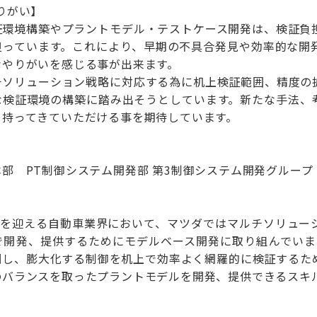
りがい】
証環境構築やプラントモデル・テストケース開発は、検証負
担っています。これにより、早期の不具合発見や効率的な開
なやりがいを感じる事が出来ます。
チソリューション戦略に対応する為に机上検証範囲、精度の
な検証環境の構築に踏み出そうとしています。新たな手法、
を持ってきていただける事を期待しています。
部 PT制御システム開発部 第3制御システム開発グループ
革期を迎える自動車業界において、マツダではマルチソリュー
で開発、提供するためにモデルベース開発に取り組んでいます
調し、膨大化する制御を机上で効率よく網羅的に検証するた
のバランスを取ったプラントモデルを開発、提供できるスキ