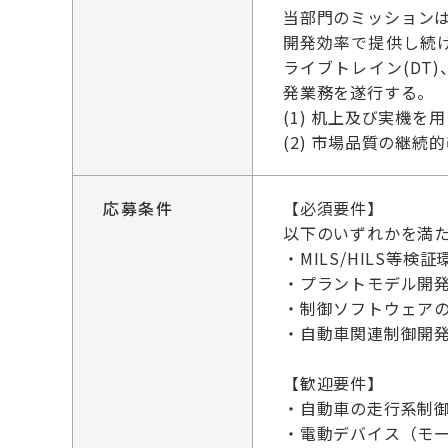
当部門のミッション
開発効率で提供し続け
ライブトレイン(D
発業務を遂行する。
(1) 机上及び実機
(2) 市場品質の継
応募条件
【必須要件】
以下のいずれかを満
・MILS/HILS等
・プラントモデル開
・制御ソフトウェア
・自動車関連制御開発に
【歓迎要件】
・自動車の走行系制
・電動デバイス（モー