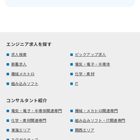
エンジニア求人を探す
求人検索
ピックアップ求人
新着求人
電気・電子・半導体
機械メカトロ
化学・素材
組み込みソフト
IT
コンサルタント紹介
電気・電子・半導体関連専門
機械・メカトロ関連専門
化学・素材関連専門
組み込みソフト・IT関連専門
東海エリア
関西エリア
エグゼクティブ