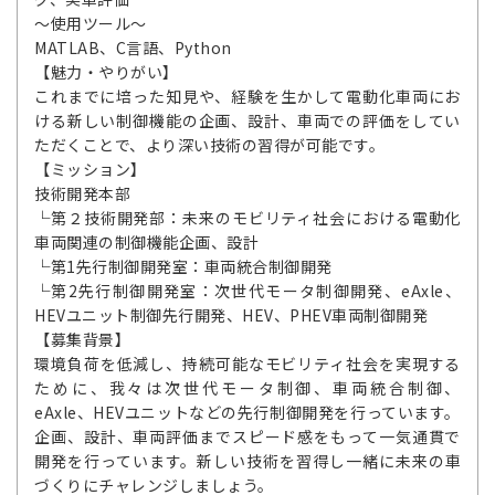
～使用ツール～
MATLAB、C言語、Python
【魅力・やりがい】
これまでに培った知見や、経験を生かして電動化車両にお
ける新しい制御機能の企画、設計、車両での評価をしてい
ただくことで、より深い技術の習得が可能です。
【ミッション】
技術開発本部
└第２技術開発部：未来のモビリティ社会における電動化
車両関連の制御機能企画、設計
└第1先行制御開発室：車両統合制御開発
└第2先行制御開発室：次世代モータ制御開発、eAxle、
HEVユニット制御先行開発、HEV、PHEV車両制御開発
【募集背景】
環境負荷を低減し、持続可能なモビリティ社会を実現する
ために、我々は次世代モータ制御、車両統合制御、
eAxle、HEVユニットなどの先行制御開発を行っています。
企画、設計、車両評価までスピード感をもって一気通貫で
開発を行っています。新しい技術を習得し一緒に未来の車
づくりにチャレンジしましょう。