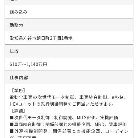
組み込み
勤務地
愛知県刈谷市朝日町2丁目1番地
年収
610万～1,140万円
仕事内容
【業務】
電動化車両の次世代モータ制御、車両統合制御、eAxle、
HEVユニットの先行制御開発をご担当いただきます。
【詳細】
■次世代モータ制御：制御開発、MILS評価、実機評価
■車両統合制御：関係部署との機能企画、MBD、実車評価
■外連携機能開発：関係部署との機能企画、コーディン
グ、実車評価