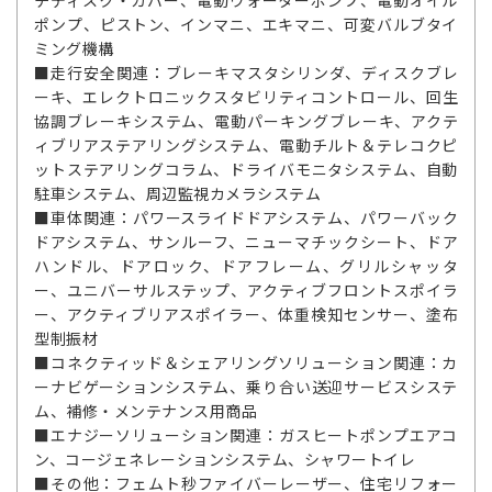
ポンプ、ピストン、インマニ、エキマニ、可変バルブタイ
ミング機構
■走行安全関連：ブレーキマスタシリンダ、ディスクブレ
ーキ、エレクトロニックスタビリティコントロール、回生
協調ブレーキシステム、電動パーキングブレーキ、アクテ
ィブリアステアリングシステム、電動チルト＆テレコクピ
ットステアリングコラム、ドライバモニタシステム、自動
駐車システム、周辺監視カメラシステム
■車体関連：パワースライドドアシステム、パワーバック
ドアシステム、サンルーフ、ニューマチックシート、ドア
ハンドル、ドアロック、ドアフレーム、グリルシャッタ
ー、ユニバーサルステップ、アクティブフロントスポイラ
ー、アクティブリアスポイラー、体重検知センサー、塗布
型制振材
■コネクティッド＆シェアリングソリューション関連：カ
ーナビゲーションシステム、乗り合い送迎サービスシステ
ム、補修・メンテナンス用商品
■エナジーソリューション関連：ガスヒートポンプエアコ
ン、コージェネレーションシステム、シャワートイレ
■その他：フェムト秒ファイバーレーザー、住宅リフォー