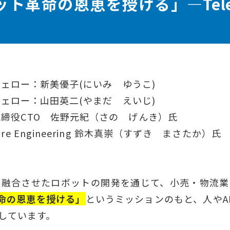
革命の恩恵を授ける」―Telex
ェロー：新美優子(にいみ ゆうこ)
ェロー：山田英二(やまだ えいじ)
der＆取締役CTO 佐野元紀（さの げんき）氏
rdware Engineering 鈴木真崇（すずき まさたか）氏
術とAIを融合させたロボットの開発を通じて、小売・
命の恩恵を授ける」
というミッションのもと、人やA
しています。