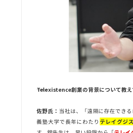
――Telexistence創業の背景について
佐野氏：
当社は、「遠隔に存在できる
義塾大学で長年にわたり
テレイグジ
す。舘先生は、早い段階から「
テレイグ