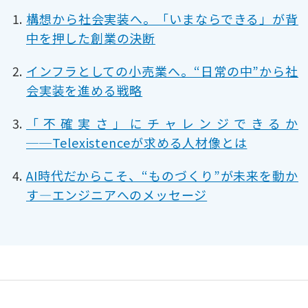
構想から社会実装へ。「いまならできる」が背
中を押した創業の決断
インフラとしての小売業へ。“日常の中”から社
会実装を進める戦略
「不確実さ」にチャレンジできるか
──Telexistenceが求める人材像とは
AI時代だからこそ、“ものづくり”が未来を動か
す―エンジニアへのメッセージ