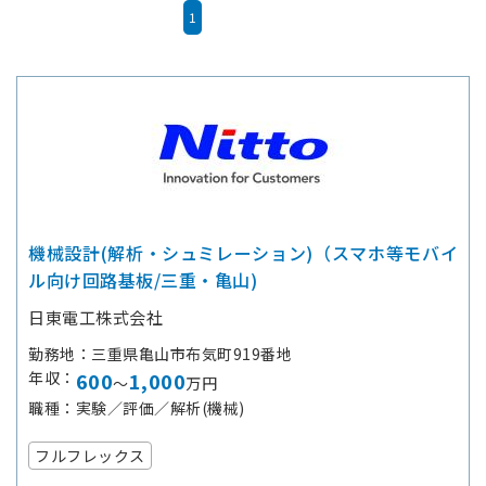
1
機械設計(解析・シュミレーション)（スマホ等モバイ
ル向け回路基板/三重・亀山)
日東電工株式会社
勤務地
三重県亀山市布気町919番地
年収
600
1,000
～
万円
職種
実験／評価／解析(機械)
フルフレックス