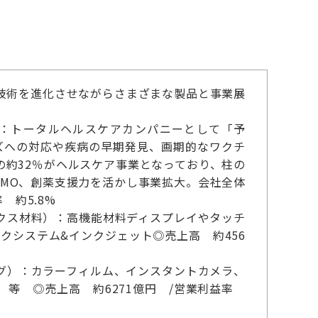
自技術を進化させながらさまざまな製品と事業展
）：トータルヘルスケアカンパニーとして「予
ズへの対応や疾病の早期発見、画期的なワクチ
約32％がヘルスケア事業となっており、柱の
CDMO、創薬支援力を活かし事業拡大。会社全体
 約5.8%
クス材料）：高機能材料ディスプレイやタッチ
クシステム&インクジェット◎売上高 約456
グ）：カラーフィルム、インスタントカメラ、
等 ◎売上高 約6271億円 /営業利益率