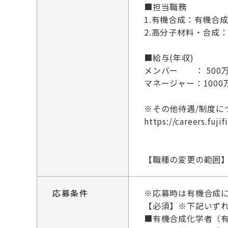
■担当職務
1.有機合成：有機合
2.高分子材料・合成
■給与(年収)
メンバー ： 500万円
マネージャー：1000万
※その他待遇/制度に
https://careers.fuji
【職種の変更の範囲
応募条件
※応募時は有機合成に
【必須】※下記いず
■有機合成化学者（