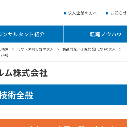
求人企業の方へ
お知ら
コンサルタント紹介
転職ノウハウ
人検索
化学・素材分野の求人
製品開発／研究開発(化学)の求人
46)
ルム株式会社
成技術全般