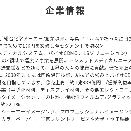
企業情報
大手総合化学メーカー/創業以来、写真フィルムで培った独
アで初めて1兆円を突破し全セグメントで増収＞
メディカルシステム、バイオCDMO、LSソリューション
」の3領域で幅広い事業を展開。アンメットメディカルニー
製造支援などを通じて、世界の人々の健康に貢献。会社売上の
。2030年までには画像処理技術、AI技術の強みとバイオ
長を目指しています。◎売上高 約1兆989億円 /営業利益率
事業（半導体材料、ディスプレイ材料、その他エレクトロニ
やイメージセンサーの材料、機能性フィルム等/グラフィッ
約22.1%
ンシューマーイメージング、プロフェッショナルイメージン
、カラーペーパー、写真プリントサービスや光学・電子映像 