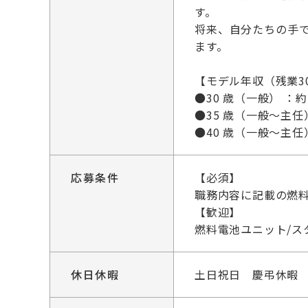
す。
将来、自分たちの手
ます。
【モデル年収（残業3
●30 歳（一般） ：約
●35 歳（一般～主任）
●40 歳（一般～主任）
応募条件
【必須】
職務内容に記載の燃
【歓迎】
燃料電池ユニット/ス
休日休暇
土日祝日 慶弔休暇 年