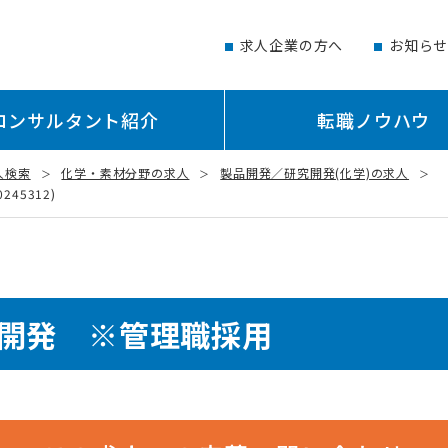
求人企業の方へ
お知ら
コンサルタント紹介
転職ノウハウ
人検索
化学・素材分野の求人
製品開発／研究開発(化学)の求人
45312)
の開発 ※管理職採用