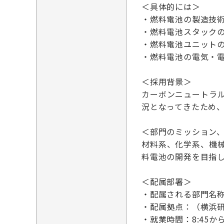
＜具体的には＞
・燃料電池の製造技
・燃料電池スタックの
・燃料電池ユニットの
・燃料電池の電気・
＜採用背景＞
カーボンニュートラ
況となってきたため
＜部門のミッション
材料系、化学系、機
料電池の開発を目指
＜配属部署＞
・配属される部門名
・配属拠点：（横浜
・就業時間：8:45から1