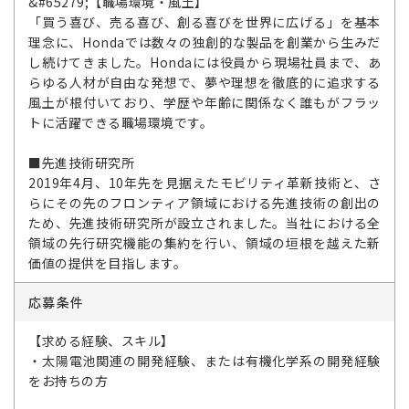
&#65279;【職場環境・風土】
「買う喜び、売る喜び、創る喜びを世界に広げる」を基本
理念に、Hondaでは数々の独創的な製品を創業から生みだ
し続けてきました。Hondaには役員から現場社員まで、あ
らゆる人材が自由な発想で、夢や理想を徹底的に追求する
風土が根付いており、学歴や年齢に関係なく誰もがフラッ
トに活躍できる職場環境です。
■先進技術研究所
2019年4月、10年先を見据えたモビリティ革新技術と、さ
らにその先のフロンティア領域における先進技術の創出の
ため、先進技術研究所が設立されました。当社における全
領域の先行研究機能の集約を行い、領域の垣根を越えた新
価値の提供を目指します。
応募条件
【求める経験、スキル】
・太陽電池関連の開発経験、または有機化学系の開発経験
をお持ちの方