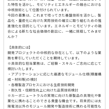
た特性を活かし、モビリティとエネルギーの融合における
中核技術として位置付けられています。
今回の募集は、これまで培ってきた基盤技術を活かし、製
品化・量産化に向けた実用技術の確立に取り組むための推
進強化を目的としています。エネルギーとモビリティの融
合による新たな社会価値の創出に、一緒に挑戦してみませ
んか？
【具体的には】
開発プロジェクトの中核的な存在として、以下のような業
務を牽引していただくことを期待しています。
※具体的な担当業務は、ご経験・スキル・ご志向に応じて
検討いたします。
・アプリケーションに応じた最適なモジュール仕様(積層構
成・材料等)の検討
・各種製造プロセスにおける生産技術開発
・耐久性・信頼性向上に向けた品質技術検討
※カーボニュートラルの実現に向けた新製品の具現化や事
業化に携わることのできる貴重な機会です。将来的には太
陽電池以外のモジュール開発や製造技術に携わる可能性も